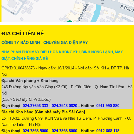
ĐỊA CHỈ LIÊN HỆ
CÔNG TY BẢO MINH - CHUYÊN GIA ĐIỆN MÁY
NHÀ PHÂN PHỐI MÁY ĐIỀU HÒA KHÔNG KHÍ, BÌNH NÓNG LẠNH, MÁY
GIẶT, CHÍNH HÃNG GIÁ RẺ
GPKD:0106438876 - Ngày cấp: 16/1/2014 - Nơi cấp: Sở KH & ĐT TP. Hà
Nội
Địa chỉ Văn phòng + Kho hàng
246 Đường Nguyễn Văn Giáp (K2 Cũ) - P. Cầu Diễn - Q. Nam Từ Liêm - Hà
Nội
(
Cách SVĐ Mỹ Đình 1.5Km
)
Điện thoại
:
024.37656 333
|
024.3543 0820
-
Hotline
:
0911 990 880
Địa chỉ Kho hàng [Gần nhà máy Bia Sài Gòn]
Lô TT3-32, Đường CN9, KCN Vừa và Nhỏ Từ Liêm, P. Phương Canh, - Q.
Nam Từ Liêm - Hà Nội
Điện thoại
:
024.3858 5000
|
024.3858 8000
-
Hotline
:
0912 668 118