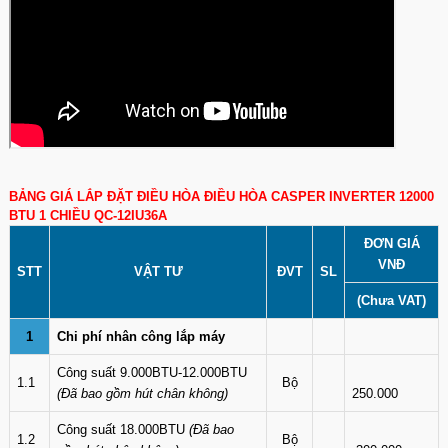
BẢNG GIÁ LẮP ĐẶT ĐIỀU HÒA ĐIỀU HÒA CASPER INVERTER 12000
BTU 1 CHIỀU QC-12IU36A
ĐƠN GIÁ
VNĐ
STT
VẬT TƯ
ĐVT
SL
(Chưa VAT)
1
Chi phí nhân công lắp máy
Công suất 9.000BTU-12.000BTU
1.1
Bộ
(Đã bao gồm hút chân không)
250.000
Công suất 18.000BTU
(Đã bao
1.2
Bộ