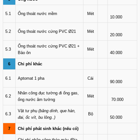
5.1
Ống thoát nước mềm
Mét
10.000
5.2
Ống thoát nước cứng PVC Ø21
Mét
20.000
Ống thoát nước cứng PVC Ø21 +
5.3
Mét
Bảo ôn
40.000
6
Chi phí khác
6.1
Aptomat 1 pha
Cái
90.000
Nhân công đục tường đi ống gas,
6.2
Mét
ống nước âm tường
70.000
Vật tư phụ
(băng dính, que hàn,
6.3
Bộ
đai, ốc vít, bu lông..)
50.000
7
Chi phí phát sinh khác (nếu có)
Chi phí nhân công tháo máy
(Địa