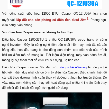
Với công s
uất
điều hòa 12000
BT
U, Casper QC-12IU36A lựa chọn
2
tuyệt vời
lắp đặt cho căn phòng có diện tích dưới 20m
: Phòng ngủ,
cửa hàng, văn phòng...
Với điều hòa Casper inverter không lo tốn điện
Điều hòa Casper 12000BTU 1 chiều QC-12IU36A được trang bị công
nghệ inverter - Đây là công nghệ tiên tiến nhất hiện nay mà tất cả các
hãng điều hòa đều trang bị cho dòng sản phẩm cao cấp nhất của mình
bởi ưu điểm mà nó mang lại: Tiết kiệm điện năng, máy vận hành êm ái,
mang lại sự thoải mái dễ chịu khi sử dụng, độ bền cao...
Điều hòa Casper inverter độc đáo với
công nghệ i-Saving
là công nghệ
tiết kiệm điện duy nhất chỉ có ở máy điều hòa Casper: Điều chỉnh nhiệt độ
cài đặt theo đường hình xoắn thay vì đường thẳng như truyền thống. Do
vậy, máy nén không cần thay đổi hoạt động quá nhiều khi nhận lệnh thay
đổi nhiệt độ 1 cách đột ngột từ người sử dụng.