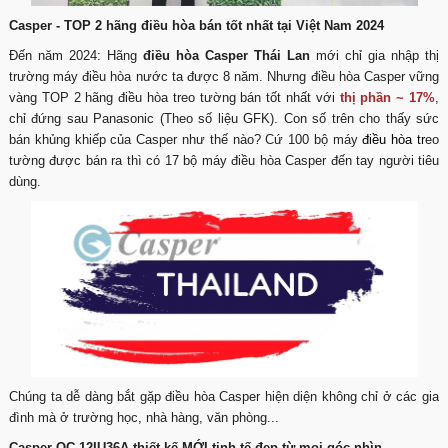
Casper - TOP 2 hãng điều hòa bán tốt nhất tại Việt Nam 2024
Đến năm 2024: Hãng
điều hòa Casper Thái Lan
mới chỉ gia nhập thị
trường máy điều hòa nước ta được 8 năm. Nhưng điều hòa Casper vững
vàng TOP 2 hãng điều hòa treo tường bán tốt nhất với
thị phần ~ 17%
,
chỉ đứng sau Panasonic (Theo số liệu GFK). Con số trên cho thấy sức
bán khủng khiếp của Casper như thế nào? Cứ 100 bộ máy
điều hòa
tr
eo
tường được bán ra thì có 17 bộ máy điều hòa Casper đến tay người tiêu
dùng.
Chúng ta dễ dàng bắt gặp điều hòa Casper hiện diện không chỉ ở các gia
đình mà ở trường học, nhà hàng, văn phòng...
Casper QC-12IU36A thiết kế MỚI tinh tế đẹp từ mọi góc nhìn