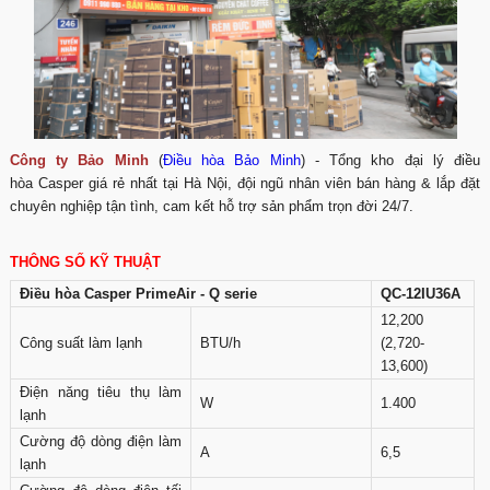
Công ty Bảo Minh
(
Điều hòa Bảo Minh
) - Tổng kho đại lý điều
hòa Casper giá rẻ nhất tại Hà Nội, đội ngũ nhân viên bán hàng & lắp đặt
chuyên nghiệp tận tình, cam kết hỗ trợ sản phẩm trọn đời 24/7.
THÔNG SỐ KỸ THUẬT
Điều hòa Casper PrimeAir - Q serie
QC-12IU36A
12,200
Công suất làm lạnh
BTU/h
(2,720-
13,600)
Điện năng tiêu thụ làm
W
1.400
lạnh
Cường độ dòng điện làm
A
6,5
lạnh