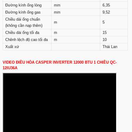
Đường kính ống lỏng
mm
6,35
Đường kính ống gas
mm
9,52
Chiều dài ống chuẩn
m
5
(không cần nạp thêm)
Chiều dài ống tối đa
m
15
Chênh lệch độ cao tối đa
m
10
Xuất xứ
Thái Lan
VIDEO ĐIỀU HÒA CASPER INVERTER 12000 BTU 1 CHIỀU QC-
12IU36A