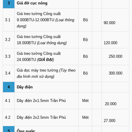
3
Giá đỡ cục nóng
Giá treo tường Công suất
3.1
9.000BTU-12.000BTU
(Loại thông
Bộ
90.000
dụng)
Giá treo tường Công suất
3.2
Bộ
18.000BTU
(Loại thông dụng)
120.000
Giá treo tường Công suất
3.3
Bộ
250.000
24.000BTU
(
GIÁ ĐẠI
)
Giá dọc máy treo tường
(Tùy theo
3.4
Bộ
300.000
địa hình mới sử dụng)
4
Dây điện
4.1
Dây điện 2x1.5mm Trần Phú
Mét
20.000
4.2
Dây điện 2x2.5mm Trần Phú
Mét
27.000
5
Ống nước