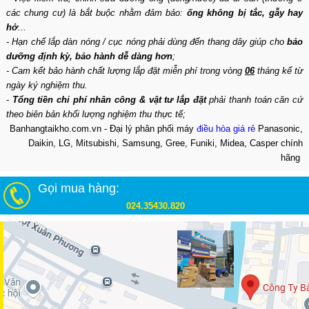
các chung cư) là bắt buộc nhằm đảm bảo:
ống không bị tắc, gẫy hay
hở
...
- Hạn chế lắp dàn nóng / cục nóng phải dùng đến thang dây giúp cho
bảo
dưỡng định kỳ, bảo hành dễ dàng hơn
;
- Cam kết bảo hành chất lượng lắp đặt miễn phí trong vòng
06
tháng kể từ
ngày ký nghiệm thu.
-
Tổng tiền chi phí nhân công & vật tư lắp đặt
phải thanh toán căn cứ
theo biên bản khối lượng nghiệm thu thực tế;
Banhangtaikho.com.vn - Đại lý phân phối máy
điều hòa giá rẻ
Panasonic,
Daikin, LG, Mitsubishi, Samsung, Gree, Funiki, Midea, Casper chính
hãng
Gọi mua hàng:
024.35430.820