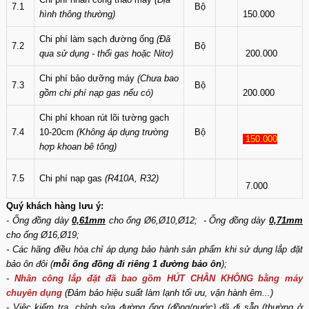
7.1
Bộ
hình thông thường)
150.000
Chi phí làm sạch đường ống
(Đã
7.2
Bộ
qua sử dụng - thổi gas hoặc Nitơ)
200.000
Chi phí bảo dưỡng máy
(Chưa bao
7.3
Bộ
gồm chi phí nạp gas nếu có)
200.000
Chi phí khoan rút lõi tường gạch
7.4
10-20cm
(Không áp dụng trường
Bộ
150.000
hợp khoan bê tông)
7.5
Chi phí nạp gas
(R410A, R32)
7.000
Quý khách hàng lưu ý:
- Ống đồng dày
0,61mm
cho ống Ø6,Ø10,Ø12; - Ống đồng dày
0,71mm
cho ống Ø16,Ø19;
- Các hãng điều hòa chỉ áp dụng bảo hành sản phẩm khi sử dụng lắp đặt
bảo ôn đôi (
mỗi ống đồng đi riêng 1 đường bảo ôn
);
-
Nhân công lắp đặt đã bao gồm HÚT CHÂN KHÔNG bằng máy
chuyên dụng
(Đảm bảo hiệu suất làm lạnh tối ưu, vận hành êm...)
- Việc kiểm tra, chỉnh sửa đường ống (đồng/nước) đã đi sẵn (thường ở