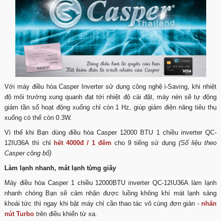
Với máy điều hòa Casper Inverter sử dụng công nghệ i-Saving, khi nhiệt
độ môi trường xung quanh đạt tới nhiệt độ cài đặt, máy nén sẽ tự động
giảm tần số hoạt động xuống chỉ còn 1 Hz, giúp giảm điện năng tiêu thụ
xuống có thể còn 0.3W.
Vì thế khi Bạn dùng điều hòa Casper 12000 BTU 1 chiều inverter QC-
12IU36A thì chỉ
hết 4000đ / 1 đêm
cho 9 tiếng sử dụng
(Số liệu theo
Casper công bố)
Làm lạnh nhanh, mát lạnh từng giây
Máy điều hòa Casper 1 chiều 12000BTU inverter QC-12IU36A làm lạnh
nhanh chóng Bạn sẽ cảm nhận được luồng không khí mát lạnh sảng
khoái tức thì ngay khi bật máy chỉ cần thao tác vô cùng đơn giản -
nhấn
nút Turbo
trên điều khiển từ xa.