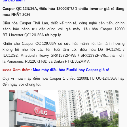
tra bảo hành
Casper QC-12IU36A, Điều hòa 12000BTU 1 chiều inverter giá rẻ đáng
mua NHẤT 2026
Điều hòa Casper Thái Lan, thiết kế tinh tế, công nghệ tiên tiến, chính
sách bảo hành ưu việt cùng với giá máy điều hòa Casper 12000
BTU inverter QC12IU36A rất hợp lý.
Khiến cho Casper QC-12IU36A có sức hút mãnh liệt làm ảnh hưởng
không hề nhỏ tới các tên tuổi tầm cỡ: điều hòa LG IFC12M1 /
IEC12G2, Mitsubishi Heavy SRK13YZP-W5 / SRK13YZP-W5...thậm chí
là Panasonic RU12CKH-8D và Daikin FTKB35ZVMV.
=>>> Xem thêm:
Mua máy điều hòa Funiki hay Casper giá rẻ
Quý vị mua máy điều hoà Casper 1 chiều 12000BTU QC-12IU36A hãy
đến ngay với chúng tôi: