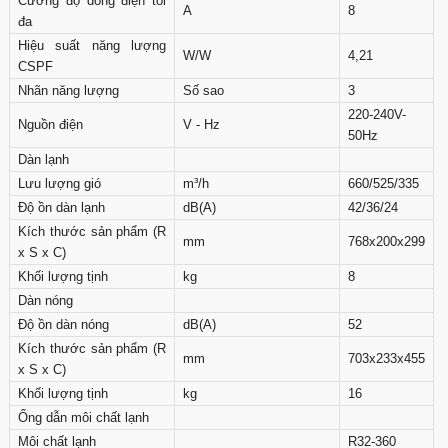
Cường độ dòng điện tối
A
8
đa
Hiệu suất năng lượng
W/W
4,21
CSPF
Nhãn năng lượng
Số sao
3
220-240V-
Nguồn điện
V - Hz
50Hz
Dàn lạnh
Lưu lượng gió
m³/h
660/525/335
Độ ồn dàn lạnh
dB(A)
42/36/24
Kích thước sản phẩm (R
mm
768x200x299
x S x C)
Khối lượng tịnh
kg
8
Dàn nóng
Độ ồn dàn nóng
dB(A)
52
Kích thước sản phẩm (R
mm
703x233x455
x S x C)
Khối lượng tịnh
kg
16
Ống dẫn môi chất lạnh
Môi chất lạnh
R32-360