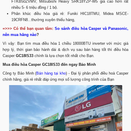
FTKB50ZVMV, Mitsubishi Heavy SRK18YZP-W5 giá cao hơn rất
nhiều 5- 6 triệu đồng / 1 bộ.
Phân khúc điều hòa giá rẻ: Funiki HIC18TMU, Midea MSCE-
19CRFN8...thường xuyên thiếu hàng,
=>>> Có thể bạn quan tâm:
So sánh điều hòa Casper và Panasonic,
nên mua hãng nào
?
Vì vậy: Bạn tìm mua điều hòa 1 chiều 18000BTU inverter với mức giá
hợp lý, thời gian bảo hành dài & dịch vụ sau bán hàng tốt thì điều hòa
Casper
GC18IS33
chính là lựa chọn tốt nhất cho Bạn.
Mua điều hòa Casper GC18IS33 đến ngay Bảo Minh
Công ty Bảo Minh (
Bán hàng tại kho
) - Đại lý phân phối điều hoà Casper
chính hãng, giá rẻ nhất đáp ứng mọi số lượng công trình của Bạn