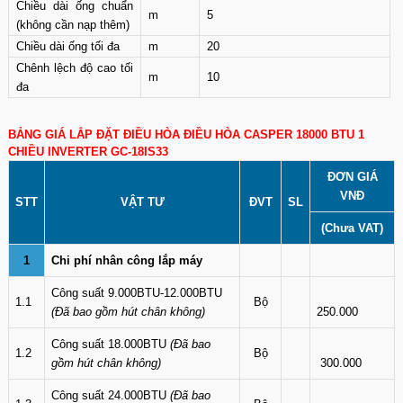
Chiều dài ống chuẩn
m
5
(không cần nạp thêm)
Chiều dài ống tối đa
m
20
Chênh lệch độ cao tối
m
10
đa
BẢNG GIÁ LẮP ĐẶT ĐIỀU HÒA ĐIỀU HÒA CASPER 18000 BTU 1
CHIỀU INVERTER GC-18IS33
ĐƠN GIÁ
VNĐ
STT
VẬT TƯ
ĐVT
SL
(Chưa VAT)
1
Chi phí nhân công lắp máy
Công suất 9.000BTU-12.000BTU
1.1
Bộ
(Đã bao gồm hút chân không)
250.000
Công suất 18.000BTU
(Đã bao
1.2
Bộ
gồm hút chân không)
300.000
Công suất 24.000BTU
(Đã bao