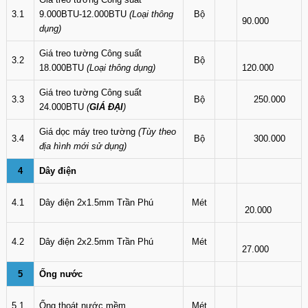
3.1
9.000BTU-12.000BTU
(Loại thông
Bộ
90.000
dụng)
Giá treo tường Công suất
3.2
Bộ
18.000BTU
(Loại thông dụng)
120.000
Giá treo tường Công suất
3.3
Bộ
250.000
24.000BTU
(
GIÁ ĐẠI
)
Giá dọc máy treo tường
(Tùy theo
3.4
Bộ
300.000
địa hình mới sử dụng)
4
Dây điện
4.1
Dây điện 2x1.5mm Trần Phú
Mét
20.000
4.2
Dây điện 2x2.5mm Trần Phú
Mét
27.000
5
Ống nước
5.1
Ống thoát nước mềm
Mét