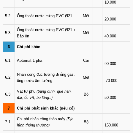
10.000
5.2
Ống thoát nước cứng PVC Ø21
Mét
20.000
Ống thoát nước cứng PVC Ø21 +
5.3
Mét
Bảo ôn
40.000
6
Chi phí khác
6.1
Aptomat 1 pha
Cái
90.000
Nhân công đục tường đi ống gas,
6.2
Mét
ống nước âm tường
70.000
Vật tư phụ
(băng dính, que hàn,
6.3
Bộ
đai, ốc vít, bu lông..)
50.000
7
Chi phí phát sinh khác (nếu có)
Chi phí nhân công tháo máy
(Địa
7.1
Bộ
hình thông thường)
150.000