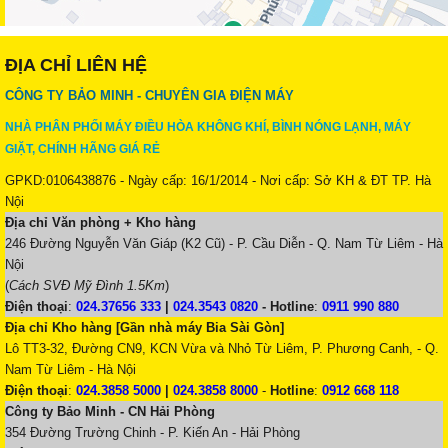
ĐỊA CHỈ LIÊN HỆ
CÔNG TY BẢO MINH - CHUYÊN GIA ĐIỆN MÁY
NHÀ PHÂN PHỐI MÁY ĐIỀU HÒA KHÔNG KHÍ, BÌNH NÓNG LẠNH, MÁY
GIẶT, CHÍNH HÃNG GIÁ RẺ
GPKD:0106438876 - Ngày cấp: 16/1/2014 - Nơi cấp: Sở KH & ĐT TP. Hà
Nội
Địa chỉ Văn phòng + Kho hàng
246 Đường Nguyễn Văn Giáp (K2 Cũ) - P. Cầu Diễn - Q. Nam Từ Liêm - Hà
Nội
(
Cách SVĐ Mỹ Đình 1.5Km
)
Điện thoại
:
024.37656 333
|
024.3543 0820
-
Hotline
:
0911 990 880
Địa chỉ Kho hàng [Gần nhà máy Bia Sài Gòn]
Lô TT3-32, Đường CN9, KCN Vừa và Nhỏ Từ Liêm, P. Phương Canh, - Q.
Nam Từ Liêm - Hà Nội
Điện thoại
:
024.3858 5000
|
024.3858 8000
-
Hotline
:
0912 668 118
Công ty Bảo Minh - CN Hải Phòng
354 Đường Trường Chinh - P. Kiến An - Hải Phòng