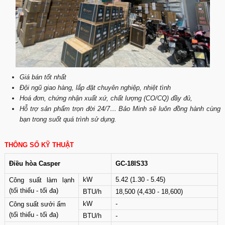
Giá bán tốt nhất
Đội ngũ giao hàng, lắp đặt chuyên nghiệp, nhiệt tình
Hoá đơn, chứng nhận xuất xứ, chất lượng (CO/CQ) đầy đủ,
Hỗ trợ sản phẩm trọn đời 24/7… Bảo Minh sẽ luôn đồng hành cùng
bạn trong suốt quá trình sử dụng.
THÔNG SỐ KỸ THUẬT
Điều hòa Casper
GC-18IS33
kW
5.42 (1.30 - 5.45)
Công suất làm lạnh
(tối thiểu - tối đa)
BTU/h
18,500 (4,430 - 18,600)
kW
-
Công suất sưởi ấm
(tối thiểu - tối đa)
BTU/h
-