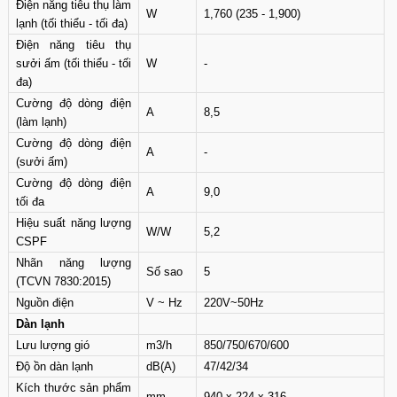
Điện năng tiêu thụ làm
W
1,760 (235 - 1,900)
lạnh (tối thiểu - tối đa)
Điện năng tiêu thụ
sưởi ấm (tối thiểu - tối
W
-
đa)
Cường độ dòng điện
A
8,5
(làm lạnh)
Cường độ dòng điện
A
-
(sưởi ấm)
Cường độ dòng điện
A
9,0
tối đa
Hiệu suất năng lượng
W/W
5,2
CSPF
Nhãn năng lượng
Số sao
5
(TCVN 7830:2015)
Nguồn điện
V ~ Hz
220V~50Hz
Dàn lạnh
Lưu lượng gió
m3/h
850/750/670/600
Độ ồn dàn lạnh
dB(A)
47/42/34
Kích thước sản phẩm
mm
940 x 224 x 316