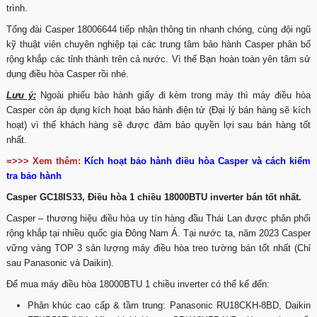
trình.
Tổng đài Casper 18006644 tiếp nhận thông tin nhanh chóng, cùng đội ngũ
kỹ thuật viên chuyên nghiệp tại các trung tâm bảo hành Casper phân bố
rộng khắp các tỉnh thành trên cả nước. Vì thế Bạn hoàn toàn yên tâm sử
dụng điều hòa Casper rồi nhé.
Lưu ý:
Ngoài phiếu bảo hành giấy đi kèm trong máy thì máy điều hòa
Casper còn áp dụng kích hoạt bảo hành điện tử (Đại lý bán hàng sẽ kích
hoạt) vì thế khách hàng sẽ được đảm bảo quyền lợi sau bán hàng tốt
nhất.
=>>> Xem thêm:
Kích hoạt bảo hành điều hòa Casper và cách kiểm
tra bảo hành
Casper GC18IS33, Điều hòa 1 chiều 18000BTU inverter bán tốt nhất.
Casper – thương hiệu điều hòa uy tín hàng đầu Thái Lan được phân phối
rộng khắp tại nhiều quốc gia Đông Nam Á. Tại nước ta, năm 2023 Casper
vững vàng TOP 3 sản lượng máy điều hòa treo tường bán tốt nhất (Chỉ
sau Panasonic và Daikin).
Để mua máy điều hòa 18000BTU 1 chiều inverter có thể kể đến:
Phân khúc cao cấp & tầm trung: Panasonic RU18CKH-8BD, Daikin