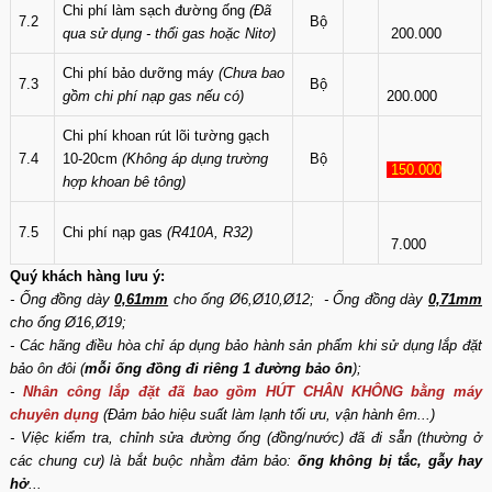
Chi phí làm sạch đường ống
(Đã
7.2
Bộ
qua sử dụng - thổi gas hoặc Nitơ)
200.000
Chi phí bảo dưỡng máy
(Chưa bao
7.3
Bộ
gồm chi phí nạp gas nếu có)
200.000
Chi phí khoan rút lõi tường gạch
7.4
10-20cm
(Không áp dụng trường
Bộ
150.000
hợp khoan bê tông)
7.5
Chi phí nạp gas
(R410A, R32)
7.000
Quý khách hàng lưu ý:
- Ống đồng dày
0,61mm
cho ống Ø6,Ø10,Ø12; - Ống đồng dày
0,71mm
cho ống Ø16,Ø19;
- Các hãng điều hòa chỉ áp dụng bảo hành sản phẩm khi sử dụng lắp đặt
bảo ôn đôi (
mỗi ống đồng đi riêng 1 đường bảo ôn
);
-
Nhân công lắp đặt đã bao gồm HÚT CHÂN KHÔNG bằng máy
chuyên dụng
(Đảm bảo hiệu suất làm lạnh tối ưu, vận hành êm...)
- Việc kiểm tra, chỉnh sửa đường ống (đồng/nước) đã đi sẵn (thường ở
các chung cư) là bắt buộc nhằm đảm bảo:
ống không bị tắc, gẫy hay
hở
...