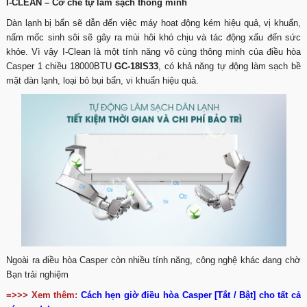
I-CLEAN – Cơ chế tự làm sạch thông minh
Dàn lạnh bị bẩn sẽ dẫn đến việc máy hoạt động kém hiệu quả, vị khuẩn,
nấm mốc sinh sôi sẽ gây ra mùi hôi khó chịu và tác động xấu đến sức
khỏe. Vì vậy I-Clean là một tính năng vô cùng thông minh của điều hòa
Casper 1 chiều 18000BTU
GC-18IS33
, có khả năng tự động làm sạch bề
mặt dàn lạnh, loại bỏ bụi bẩn, vi khuẩn hiệu quả.
Ngoài ra điều hòa Casper còn nhiều tính năng, công nghệ khác đang chờ
Bạn trải nghiệm
=>>> Xem thêm:
Cách hẹn giờ điều hòa Casper [Tắt / Bật] cho tất cả