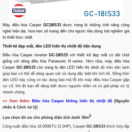
Máy điều hòa Casper
GC18IS33
được trang bị những tính năng công
nghệ hiện đại, hứa hẹn sẽ mang đến cho người tiêu dùng trải nghiệm giá
trị thiết thực nhất.
Thiết kế đẹp mắt, đèn LED hiển thị nhiệt độ tiện dụng
Điều hòa
Casper inverter
GC-18IS33
với thiết kế đẹp mắt có đôi chút
giống với dòng điều hòa Panasonic N series. Hơn nữa, máy điều hòa
Casper
GC-18IS33
còn trang bị đèn LED hiển thị nh
iệt độ trên dàn lạnh
giúp bạn có thể dễ dàng quan sát sử dụng đặc biệt khi trời tối. Đồng thời
đèn LED này cũng có tác dụng báo mã lỗi khi máy điều hòa Casper gặp
sự cố, khi đó bạn dễ dàng biết được nguyên nhân và có giải pháp xử lý
nhanh chóng.
=> Xem thêm:
Điều hòa Casper không hiển thị nhiệt độ
[Nguyên
nhân & Cách xử lý]
2
Lựa chọn tối ưu cho phòng diện tích dưới 30m
Công suất điều hòa 18.000BTU (2.0HP), Casper
GC-18IS33
thích hợp lắp