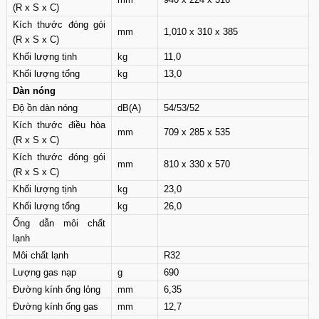
(R x S x C)
Kích thước đóng gói
mm
1,010 x 310 x 385
(R x S x C)
Khối lượng tịnh
kg
11,0
Khối lượng tổng
kg
13,0
Dàn nóng
Độ ồn dàn nóng
dB(A)
54/53/52
Kích thước điều hòa
mm
709 x 285 x 535
(R x S x C)
Kích thước đóng gói
mm
810 x 330 x 570
(R x S x C)
Khối lượng tịnh
kg
23,0
Khối lượng tổng
kg
26,0
Ống dẫn môi chất
lạnh
Môi chất lạnh
R32
Lượng gas nạp
g
690
Đường kính ống lỏng
mm
6,35
Đường kính ống gas
mm
12,7