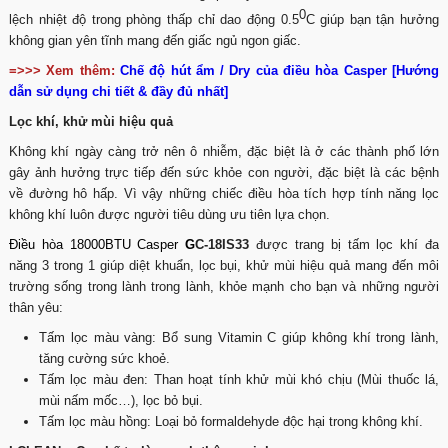
0
lệch nhiệt độ trong phòng thấp chỉ dao động 0.5
C giúp bạn tận hưởng
không gian yên tĩnh mang đến giấc ngủ ngon giấc.
=>>> Xem thêm:
Chế độ hút ẩm / Dry của điều hòa Casper [Hướng
dẫn sử dụng chi tiết & đầy đủ nhất]
Lọc khí, khử mùi hiệu quả
Không khí ngày càng trở nên ô nhiễm, đặc biệt là ở các thành phố lớn
gây ảnh hưởng trực tiếp đến sức khỏe con người, đặc biệt là các bệnh
về đường hô hấp. Vì vậy những chiếc điều hòa tích hợp tính năng lọc
không khí luôn được người tiêu dùng ưu tiên lựa chọn.
Điều hòa 18000BTU
Casper
G
C-18IS33
được trang bị tấm lọc khí đa
năng 3 trong 1 giúp diệt khuẩn, lọc bụi, khử mùi hiệu quả mang đến môi
trường sống trong lành trong lành, khỏe mạnh cho bạn và những người
thân yêu:
Tấm lọc màu vàng: Bổ sung Vitamin C giúp không khí trong lành,
tăng cường sức khoẻ.
Tấm lọc màu đen: Than hoạt tính khử mùi khó chịu (Mùi thuốc lá,
mùi nấm mốc…), lọc bỏ bụi.
Tấm lọc màu hồng: Loại bỏ formaldehyde độc hại trong không khí.