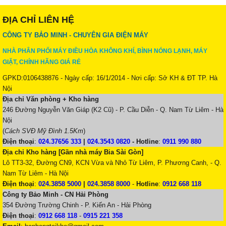
ĐỊA CHỈ LIÊN HỆ
CÔNG TY BẢO MINH - CHUYÊN GIA ĐIỆN MÁY
NHÀ PHÂN PHỐI MÁY ĐIỀU HÒA KHÔNG KHÍ, BÌNH NÓNG LẠNH, MÁY
GIẶT, CHÍNH HÃNG GIÁ RẺ
GPKD:0106438876 - Ngày cấp: 16/1/2014 - Nơi cấp: Sở KH & ĐT TP. Hà
Nội
Địa chỉ Văn phòng + Kho hàng
246 Đường Nguyễn Văn Giáp (K2 Cũ) - P. Cầu Diễn - Q. Nam Từ Liêm - Hà
Nội
(
Cách SVĐ Mỹ Đình 1.5Km
)
Điện thoại
:
024.37656 333
|
024.3543 0820
-
Hotline
:
0911 990 880
Địa chỉ Kho hàng [Gần nhà máy Bia Sài Gòn]
Lô TT3-32, Đường CN9, KCN Vừa và Nhỏ Từ Liêm, P. Phương Canh, - Q.
Nam Từ Liêm - Hà Nội
Điện thoại
:
024.3858 5000
|
024.3858 8000
-
Hotline
:
0912 668 118
Công ty Bảo Minh - CN Hải Phòng
354 Đường Trường Chinh - P. Kiến An - Hải Phòng
Điện thoại
:
0912 668 118
-
0915 221 358