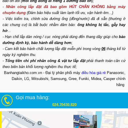
bảo ôn đôi (
mỗi ống đồng đi riêng 1 đường bảo ôn
);
-
Nhân công lắp đặt đã bao gồm HÚT CHÂN KHÔNG bằng máy
chuyên dụng
(Đảm bảo hiệu suất làm lạnh tối ưu, vận hành êm...)
- Việc kiểm tra, chỉnh sửa đường ống (đồng/nước) đã đi sẵn (thường ở
các chung cư) là bắt buộc nhằm đảm bảo:
ống không bị tắc, gẫy hay
hở
...
- Hạn chế lắp dàn nóng / cục nóng phải dùng đến thang dây giúp cho
bảo
dưỡng định kỳ, bảo hành dễ dàng hơn
;
- Cam kết bảo hành chất lượng lắp đặt miễn phí trong vòng
06
tháng kể từ
ngày ký nghiệm thu.
-
Tổng tiền chi phí nhân công & vật tư lắp đặt
phải thanh toán căn cứ
theo biên bản khối lượng nghiệm thu thực tế;
Banhangtaikho.com.vn - Đại lý phân phối máy
điều hòa giá rẻ
Panasonic,
Daikin, LG, Mitsubishi, Samsung, Gree, Funiki, Midea, Casper chính
hãng
Gọi mua hàng:
024.35430.820