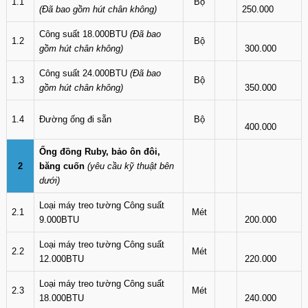
1.1
Bộ
(Đã bao gồm hút chân không)
250.000
Công suất 18.000BTU
(Đã bao
1.2
Bộ
gồm hút chân không)
300.000
Công suất 24.000BTU
(Đã bao
1.3
Bộ
gồm hút chân không)
350.000
1.4
Đường ống đi sẵn
Bộ
400.000
Ống đồng Ruby, bảo ôn đôi,
2
băng cuốn
(yêu cầu kỹ thuật bên
dưới)
Loại máy treo tường Công suất
2.1
Mét
9.000BTU
200.000
Loại máy treo tường Công suất
2.2
Mét
12.000BTU
220.000
Loại máy treo tường Công suất
2.3
Mét
18.000BTU
240.000