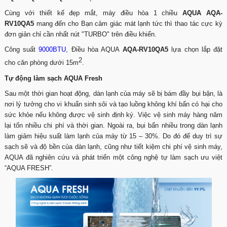
Cùng với thiết kế đẹp mắt, máy điều hòa 1 chiều
AQUA AQA-
RV10QA5
mang đến cho Bạn cảm giác mát lạnh tức thì thao tác cực kỳ
đơn giản chỉ cần nhất nút "TURBO" trên điều khiển.
Công suất
9000BTU
, Điều hòa AQUA
AQA-RV10QA5
lựa chọn lắp đặt
2
cho căn phòng dưới 15m
.
Tự động làm sạch AQUA Fresh
Sau một thời gian hoạt động, dàn lạnh của máy sẽ bị bám đầy bụi bận, là
nơi lý tưởng cho vi khuẩn sinh sôi và tạo luồng không khí bẩn có hại cho
sức khỏe nếu không được vệ sinh định ký. Việc vệ sinh máy hàng năm
lại tốn nhiều chi phí và thời gian. Ngoài ra, bụi bẩn nhiều trong dàn lạnh
làm giảm hiệu suất làm lạnh của máy từ 15 – 30%. Do đó để duy trì sự
sạch sẽ và độ bền của dàn lạnh, cũng như tiết kiệm chi phí vệ sinh máy,
AQUA đã nghiên cứu và phát triển một công nghệ tự làm sạch ưu việt
“AQUA FRESH”.