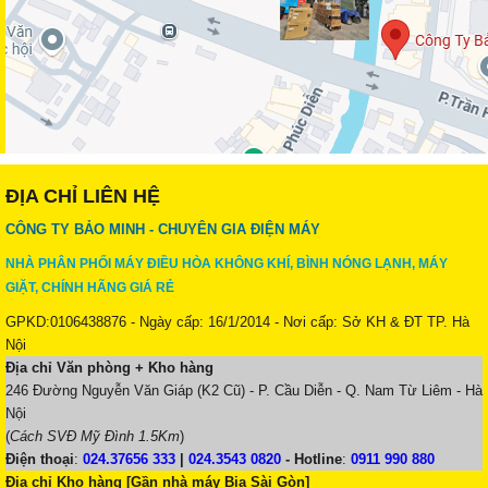
ĐỊA CHỈ LIÊN HỆ
CÔNG TY BẢO MINH - CHUYÊN GIA ĐIỆN MÁY
NHÀ PHÂN PHỐI MÁY ĐIỀU HÒA KHÔNG KHÍ, BÌNH NÓNG LẠNH, MÁY
GIẶT, CHÍNH HÃNG GIÁ RẺ
GPKD:0106438876 - Ngày cấp: 16/1/2014 - Nơi cấp: Sở KH & ĐT TP. Hà
Nội
Địa chỉ Văn phòng + Kho hàng
246 Đường Nguyễn Văn Giáp (K2 Cũ) - P. Cầu Diễn - Q. Nam Từ Liêm - Hà
Nội
(
Cách SVĐ Mỹ Đình 1.5Km
)
Điện thoại
:
024.37656 333
|
024.3543 0820
-
Hotline
:
0911 990 880
Địa chỉ Kho hàng [Gần nhà máy Bia Sài Gòn]