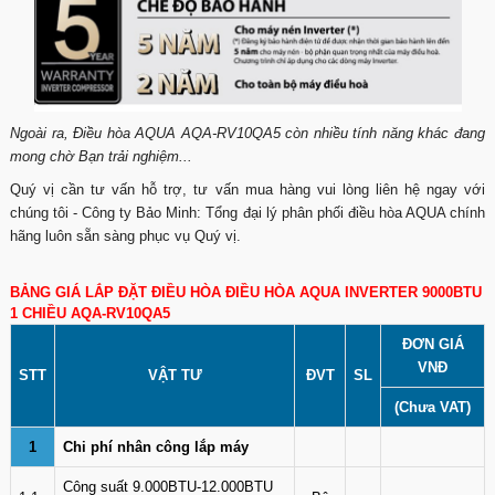
Ngoài ra, Điều hòa AQUA AQA-RV10QA5 còn nhiều tính năng khác đang
mong chờ Bạn trải nghiệm...
Quý vị cần tư vấn hỗ trợ, tư vấn mua hàng vui lòng liên hệ ngay với
chúng tôi - Công ty Bảo Minh: Tổng đại lý phân phối điều hòa AQUA chính
hãng luôn sẵn sàng phục vụ Quý vị.
BẢNG GIÁ LẮP ĐẶT ĐIỀU HÒA ĐIỀU HÒA AQUA INVERTER 9000BTU
1 CHIỀU AQA-RV10QA5
ĐƠN GIÁ
VNĐ
STT
VẬT TƯ
ĐVT
SL
(Chưa VAT)
1
Chi phí nhân công lắp máy
Công suất 9.000BTU-12.000BTU