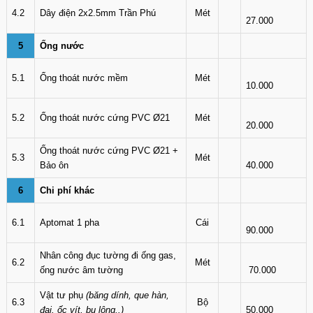
4.2
Dây điện 2x2.5mm Trần Phú
Mét
27.000
5
Ống nước
5.1
Ống thoát nước mềm
Mét
10.000
5.2
Ống thoát nước cứng PVC Ø21
Mét
20.000
Ống thoát nước cứng PVC Ø21 +
5.3
Mét
Bảo ôn
40.000
6
Chi phí khác
6.1
Aptomat 1 pha
Cái
90.000
Nhân công đục tường đi ống gas,
6.2
Mét
ống nước âm tường
70.000
Vật tư phụ
(băng dính, que hàn,
6.3
Bộ
đai, ốc vít, bu lông..)
50.000