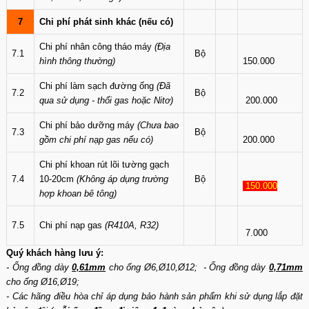
7
Chi phí phát sinh khác (nếu có)
Chi phí nhân công tháo máy
(Địa
7.1
Bộ
hình thông thường)
150.000
Chi phí làm sạch đường ống
(Đã
7.2
Bộ
qua sử dụng - thổi gas hoặc Nitơ)
200.000
Chi phí bảo dưỡng máy
(Chưa bao
7.3
Bộ
gồm chi phí nạp gas nếu có)
200.000
Chi phí khoan rút lõi tường gạch
7.4
10-20cm
(Không áp dụng trường
Bộ
150.000
hợp khoan bê tông)
7.5
Chi phí nạp gas
(R410A, R32)
7.000
Quý khách hàng lưu ý:
- Ống đồng dày
0,61mm
cho ống Ø6,Ø10,Ø12; - Ống đồng dày
0,71mm
cho ống Ø16,Ø19;
- Các hãng điều hòa chỉ áp dụng bảo hành sản phẩm khi sử dụng lắp đặt