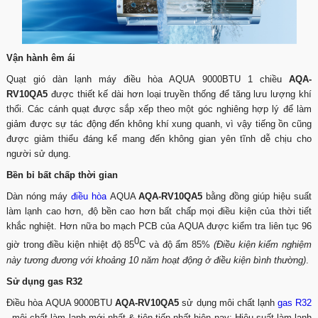
Vận hành êm ái
Quạt gió dàn lạnh máy điều hòa AQUA 9000BTU 1 chiều
AQA-
RV10QA5
được thiết kế dài hơn loại truyền thống để tăng lưu lượng khí
thổi. Các cánh quạt được sắp xếp theo một góc nghiêng hợp lý để làm
giảm được sự tác động đến không khí xung quanh, vì vậy tiếng ồn cũng
được giảm thiểu đáng kể mang đến không gian yên tĩnh dễ chịu cho
người sử dụng.
Bền bỉ bất chấp thời gian
Dàn nóng máy
điều hòa
AQUA
AQA-RV10QA5
bằng đồng giúp hiệu suất
làm lạnh cao hơn, độ bền cao hơn bất chấp mọi điều kiện của thời tiết
khắc nghiệt. Hơn nữa bo mạch PCB của AQUA được kiểm tra liên tục 96
0
giờ trong điều kiện nhiệt độ 85
C và độ ẩm 85%
(Điều kiện kiểm nghiệm
này tương đương với khoảng 10 năm hoạt động ở điều kiện bình thường)
.
Sử dụng gas R32
Điều hòa AQUA 9000BTU
AQA-RV10QA5
sử dụng môi chất lạnh
gas R32
- môi chất làm lạnh mới nhất & tiên tiến nhất hiện nay: Hiệu suất làm lạnh