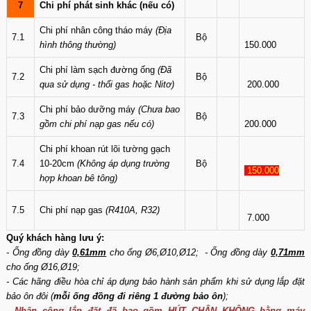
7
Chi phí phát sinh khác (nếu có)
Chi phí nhân công tháo máy
(Địa
7.1
Bộ
hình thông thường)
150.000
Chi phí làm sạch đường ống
(Đã
7.2
Bộ
qua sử dụng - thổi gas hoặc Nitơ)
200.000
Chi phí bảo dưỡng máy
(Chưa bao
7.3
Bộ
gồm chi phí nạp gas nếu có)
200.000
Chi phí khoan rút lõi tường gạch
7.4
10-20cm
(Không áp dụng trường
Bộ
150.000
hợp khoan bê tông)
7.5
Chi phí nạp gas
(R410A, R32)
7.000
Quý khách hàng lưu ý:
- Ống đồng dày
0,61mm
cho ống Ø6,Ø10,Ø12; - Ống đồng dày
0,71mm
cho ống Ø16,Ø19;
- Các hãng điều hòa chỉ áp dụng bảo hành sản phẩm khi sử dụng lắp đặt
bảo ôn đôi (
mỗi ống đồng đi riêng 1 đường bảo ôn
);
-
Nhân công lắp đặt đã bao gồm HÚT CHÂN KHÔNG bằng máy