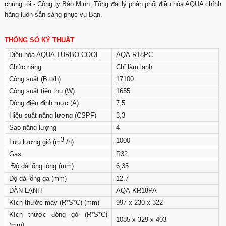
chúng tôi - Công ty Bảo Minh: Tổng đại lý phân phối điều hòa AQUA chính
hãng luôn sẵn sàng phục vụ Bạn.
THÔNG SỐ KỸ THUẬT
Điều hòa AQUA TURBO COOL
AQA-R18PC
Chức năng
Chỉ làm lạnh
Công suất (Btu/h)
17100
Công suất tiêu thụ (W)
1655
Dòng điện định mực (A)
7,5
Hiệu suất năng lượng (CSPF)
3,3
Sao năng lượng
4
3
1000
Lưu lượng gió (m
/h)
Gas
R32
Độ dài ống lỏng (mm)
6,35
Độ dài ống ga (mm)
12,7
DÀN LẠNH
AQA-KR18PA
Kích thước máy (R*S*C) (mm)
997 x 230 x 322
Kích thước đóng gói (R*S*C)
1085 x 329 x 403
(mm)