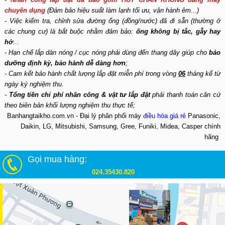
chuyên dụng
(Đảm bảo hiệu suất làm lạnh tối ưu, vận hành êm...)
- Việc kiểm tra, chỉnh sửa đường ống (đồng/nước) đã đi sẵn (thường ở
các chung cư) là bắt buộc nhằm đảm bảo:
ống không bị tắc, gẫy hay
hở
...
- Hạn chế lắp dàn nóng / cục nóng phải dùng đến thang dây giúp cho
bảo
dưỡng định kỳ, bảo hành dễ dàng hơn
;
- Cam kết bảo hành chất lượng lắp đặt miễn phí trong vòng
06
tháng kể từ
ngày ký nghiệm thu.
-
Tổng tiền chi phí nhân công & vật tư lắp đặt
phải thanh toán căn cứ
theo biên bản khối lượng nghiệm thu thực tế;
Banhangtaikho.com.vn - Đại lý phân phối máy
điều hòa giá rẻ
Panasonic,
Daikin, LG, Mitsubishi, Samsung, Gree, Funiki, Midea, Casper chính
hãng
Gọi mua hàng:
024.35430.820