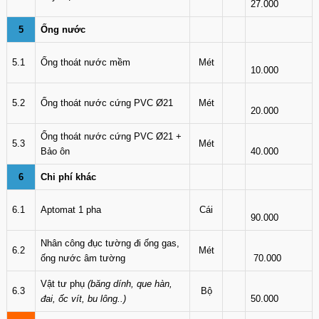
27.000
5
Ống nước
5.1
Ống thoát nước mềm
Mét
10.000
5.2
Ống thoát nước cứng PVC Ø21
Mét
20.000
Ống thoát nước cứng PVC Ø21 +
5.3
Mét
Bảo ôn
40.000
6
Chi phí khác
6.1
Aptomat 1 pha
Cái
90.000
Nhân công đục tường đi ống gas,
6.2
Mét
ống nước âm tường
70.000
Vật tư phụ
(băng dính, que hàn,
6.3
Bộ
đai, ốc vít, bu lông..)
50.000