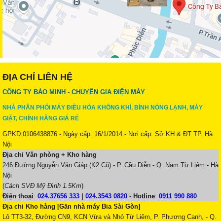
ĐỊA CHỈ LIÊN HỆ
CÔNG TY BẢO MINH - CHUYÊN GIA ĐIỆN MÁY
NHÀ PHÂN PHỐI MÁY ĐIỀU HÒA KHÔNG KHÍ, BÌNH NÓNG LẠNH, MÁY
GIẶT, CHÍNH HÃNG GIÁ RẺ
GPKD:0106438876 - Ngày cấp: 16/1/2014 - Nơi cấp: Sở KH & ĐT TP. Hà
Nội
Địa chỉ Văn phòng + Kho hàng
246 Đường Nguyễn Văn Giáp (K2 Cũ) - P. Cầu Diễn - Q. Nam Từ Liêm - Hà
Nội
(
Cách SVĐ Mỹ Đình 1.5Km
)
Điện thoại
:
024.37656 333
|
024.3543 0820
-
Hotline
:
0911 990 880
Địa chỉ Kho hàng [Gần nhà máy Bia Sài Gòn]
Lô TT3-32, Đường CN9, KCN Vừa và Nhỏ Từ Liêm, P. Phương Canh, - Q.