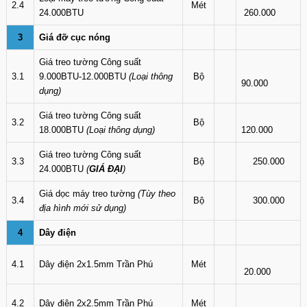
2.4
Mét
24.000BTU
260.000
3
Giá đỡ cục nóng
Giá treo tường Công suất
3.1
9.000BTU-12.000BTU
(Loại thông
Bộ
90.000
dụng)
Giá treo tường Công suất
3.2
Bộ
18.000BTU
(Loại thông dụng)
120.000
Giá treo tường Công suất
3.3
Bộ
250.000
24.000BTU
(
GIÁ ĐẠI
)
Giá dọc máy treo tường
(Tùy theo
3.4
Bộ
300.000
địa hình mới sử dụng)
4
Dây điện
4.1
Dây điện 2x1.5mm Trần Phú
Mét
20.000
4.2
Dây điện 2x2.5mm Trần Phú
Mét