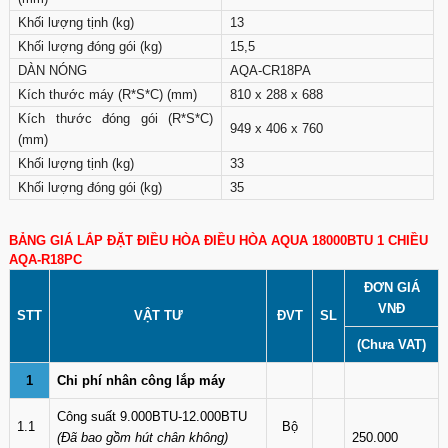
Khối lượng tịnh (kg)
13
Khối lượng đóng gói (kg)
15,5
DÀN NÓNG
AQA-CR18PA
Kích thước máy (R*S*C) (mm)
810 x 288 x 688
Kích thước đóng gói (R*S*C)
949 x 406 x 760
(mm)
Khối lượng tịnh (kg)
33
Khối lượng đóng gói (kg)
35
BẢNG GIÁ LẮP ĐẶT ĐIỀU HÒA ĐIỀU HÒA AQUA 18000BTU 1 CHIỀU
AQA-R18PC
ĐƠN GIÁ
VNĐ
STT
VẬT TƯ
ĐVT
SL
(Chưa VAT)
1
Chi phí nhân công lắp máy
Công suất 9.000BTU-12.000BTU
1.1
Bộ
(Đã bao gồm hút chân không)
250.000