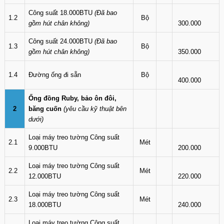
Công suất 18.000BTU
(Đã bao
1.2
Bộ
gồm hút chân không)
300.000
Công suất 24.000BTU
(Đã bao
1.3
Bộ
gồm hút chân không)
350.000
1.4
Đường ống đi sẵn
Bộ
400.000
Ống đồng Ruby, bảo ôn đôi,
2
băng cuốn
(yêu cầu kỹ thuật bên
dưới)
Loại máy treo tường Công suất
2.1
Mét
9.000BTU
200.000
Loại máy treo tường Công suất
2.2
Mét
12.000BTU
220.000
Loại máy treo tường Công suất
2.3
Mét
18.000BTU
240.000
Loại máy treo tường Công suất