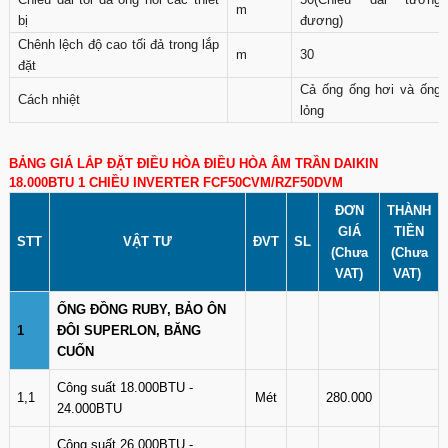
m
bị
đương)
Chênh lệch độ cao tối đả trong lắp
m
30
đặt
Cả ống ống hơi và ống
Cách nhiệt
lỏng
BẢNG GIÁ LẮP ĐẶT ĐIỀU HÒA ĐIỀU HÒA ÂM TRẦN DAIKIN
18.000BTU 1 CHIỀU INVERTER FCF50CVM/RZF50DVM
ĐƠN
THÀNH
GIÁ
TIỀN
STT
VẬT TƯ
ĐVT
SL
(Chưa
(Chưa
VAT)
VAT)
ỐNG ĐỒNG RUBY, BẢO ÔN
1
ĐÔI SUPERLON, BĂNG
CUỐN
Công suất 18.000BTU -
1,1
Mét
280.000
24.000BTU
Công suất 26.000BTU -