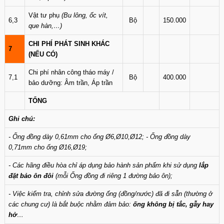
Vật tư phụ
(Bu lông, ốc vít,
6,3
Bộ
150.000
que hàn,…)
CHI PHÍ PHÁT SINH KHÁC
7
(NẾU CÓ)
Chi phí nhân công tháo máy /
7,1
Bộ
400.000
bảo dưỡng: Âm trần, Áp trần
TỔNG
Ghi chú:
- Ống đồng dày 0,61mm cho ống Ø6,Ø10,Ø12; - Ống đồng dày
0,71mm cho ống Ø16,Ø19;
- Các hãng điều hòa chỉ áp dụng bảo hành sản phẩm khi sử dụng
lắp
đặt bảo ôn đôi
(mỗi Ống đồng đi riêng 1 đường bảo ôn);
- Việc kiểm tra, chỉnh sửa đường ống (đồng/nước) đã đi sẵn (thường ở
các chung cư) là bắt buộc nhằm đảm bảo:
ống không bị tắc, gẫy hay
hở
…