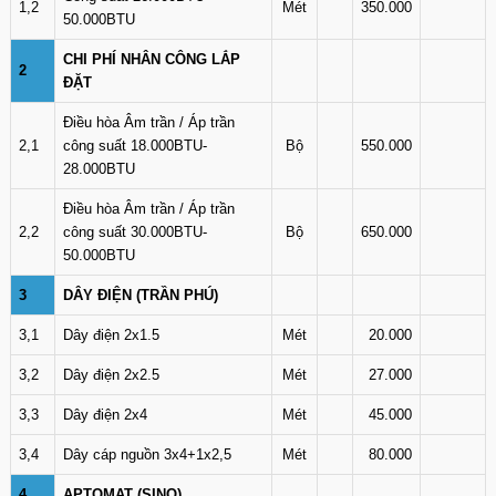
1,2
Mét
350.000
50.000BTU
CHI PHÍ NHÂN CÔNG LẮP
2
ĐẶT
Điều hòa Âm trần / Áp trần
2,1
công suất 18.000BTU-
Bộ
550.000
28.000BTU
Điều hòa Âm trần / Áp trần
2,2
công suất 30.000BTU-
Bộ
650.000
50.000BTU
3
DÂY ĐIỆN (TRẦN PHÚ)
3,1
Dây điện 2x1.5
Mét
20.000
3,2
Dây điện 2x2.5
Mét
27.000
3,3
Dây điện 2x4
Mét
45.000
3,4
Dây cáp nguồn 3x4+1x2,5
Mét
80.000
4
APTOMAT (SINO)