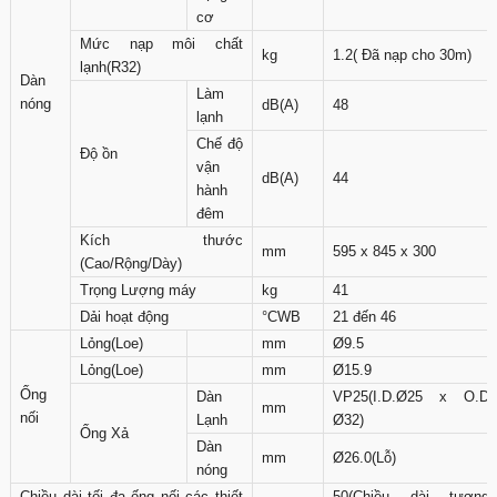
cơ
Mức nạp môi chất
kg
1.2( Đã nạp cho 30m)
lạnh(R32)
Dàn
Làm
nóng
dB(A)
48
lạnh
Chế độ
Độ ồn
vận
dB(A)
44
hành
đêm
Kích thước
mm
595 x 845 x 300
(Cao/Rộng/Dày)
Trọng Lượng máy
kg
41
Dải hoạt động
°CWB
21 đến 46
Lỏng(Loe)
mm
Ø9.5
Lỏng(Loe)
mm
Ø15.9
Ống
Dàn
VP25(I.D.Ø25 x O.D
mm
nối
Lạnh
Ø32)
Ống Xả
Dàn
mm
Ø26.0(Lỗ)
nóng
Chiều dài tối đa ống nối các thiết
50(Chiều dài tương