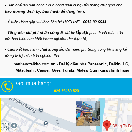
- Hạn chế lắp dàn nóng / cục nóng phải dùng đến thang dây giúp cho
bảo dưỡng định kỳ, bảo hành dễ dàng hơn
;
- Ý kiến đóng góp vui lòng liên hệ HOTLINE -
0913.82.6633
-
Tổng tiền chi phí nhân công & vật tư lắp đặt
phải thanh toán căn
cứ theo biên bản khối lượng nghiệm thu thực tế;
- Cam kết bảo hành chất lượng lắp đặt miễn phí trong vòng 06 tháng kể
từ ngày ký biên bản nghiệm thu.
banhangtaikho.com.vn - Đại lý điều hòa Panasonic, Daikin, LG,
Mitsubishi, Casper, Gree, Funiki, Midea, Sumikura chính hãng
Gọi mua hàng:
024.35430.820