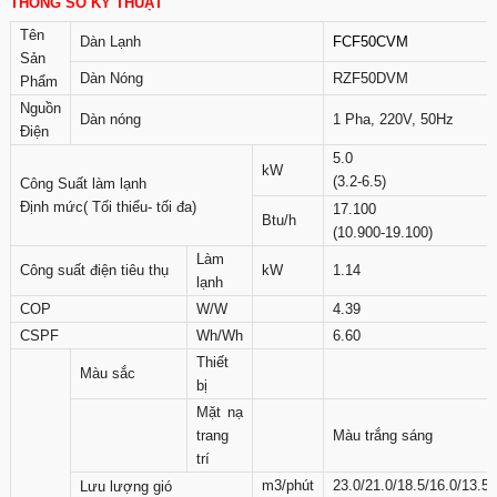
THÔNG SỐ KỸ THUẬT
Tên
Dàn Lạnh
FCF50CVM
Sản
Dàn Nóng
RZF50DVM
Phẩm
Nguồn
Dàn nóng
1 Pha, 220V, 50Hz
Điện
5.0
kW
(3.2-6.5)
Công Suất làm lạnh
Định mức( Tối thiểu- tối đa)
17.100
Btu/h
(10.900-19.100)
Làm
Công suất điện tiêu thụ
kW
1.14
lạnh
COP
W/W
4.39
CSPF
Wh/Wh
6.60
Thiết
Màu sắc
bị
Mặt nạ
trang
Màu trắng sáng
trí
m3/phút
23.0/21.0/18.5/16.0/13.5
Lưu lượng gió