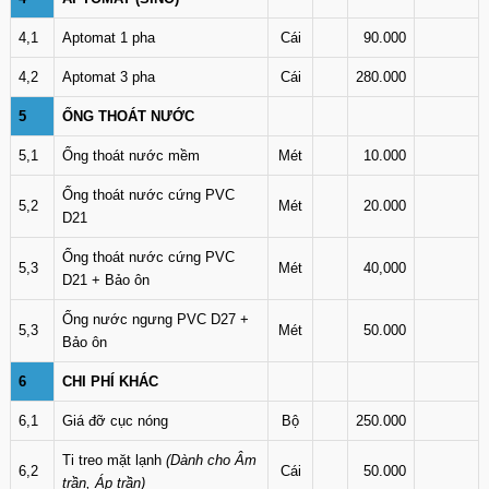
4,1
Aptomat 1 pha
Cái
90.000
4,2
Aptomat 3 pha
Cái
280.000
5
ỐNG THOÁT NƯỚC
5,1
Ống thoát nước mềm
Mét
10.000
Ống thoát nước cứng PVC
5,2
Mét
20.000
D21
Ống thoát nước cứng PVC
5,3
Mét
40,000
D21 + Bảo ôn
Ống nước ngưng PVC D27 +
5,3
Mét
50.000
Bảo ôn
6
CHI PHÍ KHÁC
6,1
Giá đỡ cục nóng
Bộ
250.000
Ti treo mặt lạnh
(Dành cho Âm
6,2
Cái
50.000
trần, Áp trần)