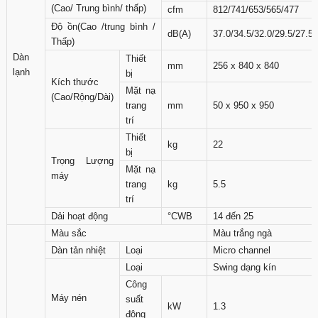
(Cao/ Trung bình/ thấp)
cfm
812/741/653/565/477
Độ ồn(Cao /trung bình /
dB(A)
37.0/34.5/32.0/29.5/27.5
Thấp)
Dàn
Thiết
mm
256 x 840 x 840
lạnh
bị
Kích thước
Mặt nạ
(Cao/Rộng/Dài)
trang
mm
50 x 950 x 950
trí
Thiết
kg
22
bị
Trọng Lượng
Mặt nạ
máy
trang
kg
5.5
trí
Dải hoạt động
°CWB
14 đến 25
Màu sắc
Màu trắng ngà
Dàn tản nhiệt
Loại
Micro channel
Loại
Swing dạng kín
Công
Máy nén
suất
kW
1.3
động