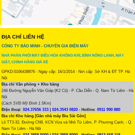
ĐỊA CHỈ LIÊN HỆ
CÔNG TY BẢO MINH - CHUYÊN GIA ĐIỆN MÁY
NHÀ PHÂN PHỐI MÁY ĐIỀU HÒA KHÔNG KHÍ, BÌNH NÓNG LẠNH, MÁY
GIẶT, CHÍNH HÃNG GIÁ RẺ
GPKD:0106438876 - Ngày cấp: 16/1/2014 - Nơi cấp: Sở KH & ĐT TP. Hà
Nội
Địa chỉ Văn phòng + Kho hàng
246 Đường Nguyễn Văn Giáp (K2 Cũ) - P. Cầu Diễn - Q. Nam Từ Liêm - Hà
Nội
(
Cách SVĐ Mỹ Đình 1.5Km
)
Điện thoại
:
024.37656 333
|
024.3543 0820
-
Hotline
:
0911 990 880
Địa chỉ Kho hàng [Gần nhà máy Bia Sài Gòn]
Lô TT3-32, Đường CN9, KCN Vừa và Nhỏ Từ Liêm, P. Phương Canh, - Q.
Nam Từ Liêm - Hà Nội
Điện thoại
:
024.3858 5000
|
024.3858 8000
-
Hotline
:
0912 668 118