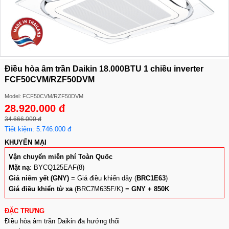
Điều hòa âm trần Daikin 18.000BTU 1 chiều inverter
FCF50CVM/RZF50DVM
Model: FCF50CVM/RZF50DVM
28.920.000 đ
34.666.000 đ
Tiết kiệm: 5.746.000 đ
KHUYẾN MẠI
Vận chuyển miễn phí Toàn Quốc
Mặt nạ
: BYCQ125EAF(8)
Giá niêm yết (GNY)
= Giá điều khiển dây (
BRC1E63
)
Giá điều khiển từ xa
(BRC7M635F/K) =
GNY + 850K
ĐẶC TRƯNG
Điều hòa âm trần Daikin đa hướng thổi