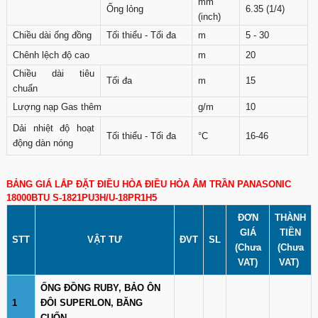
mm
Ống lỏng
6.35 (1/4)
(inch)
Chiều dài ống đồng
Tối thiểu - Tối đa
m
5 - 30
Chênh lệch độ cao
m
20
Chiều dài tiêu
Tối đa
m
15
chuẩn
Lượng nạp Gas thêm
g/m
10
Dải nhiệt độ hoạt
Tối thiểu - Tối đa
°C
16-46
động dàn nóng
BẢNG GIÁ LẮP ĐẶT ĐIỀU HÒA ĐIỀU HÒA ÂM TRẦN PANASONIC
18000BTU S-1821PU3H/U-18PR1H5
ĐƠN
THÀNH
GIÁ
TIỀN
STT
VẬT TƯ
ĐVT
SL
(Chưa
(Chưa
VAT)
VAT)
ỐNG ĐỒNG RUBY, BẢO ÔN
1
ĐÔI SUPERLON, BĂNG
CUỐN