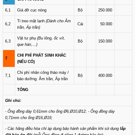
6,1
Giá đỡ cục nóng
Bộ
250.000
Ti treo mặt lạnh
(Dành cho Âm
6,2
Cái
50.000
trần, Áp trần)
Vật tư phụ
(Bu lông, ốc vít,
6,3
Bộ
150.000
que hàn,…)
CHI PHÍ PHÁT SINH KHÁC
7
(NẾU CÓ)
Chi phí nhân công tháo máy /
7,1
Bộ
400.000
bảo dưỡng: Âm trần, Áp trần
TỔNG
Ghi chú:
- Ống đồng dày 0,61mm cho ống Ø6,Ø10,Ø12; - Ống đồng dày
0,71mm cho ống Ø16,Ø19;
- Các hãng điều hòa chỉ áp dụng bảo hành sản phẩm khi sử dụng
lắp
đặt bảo ôn đôi
(mỗi Ống đồng đi riêng 1 đường bảo ôn);