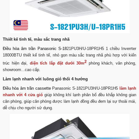
Thiết kế tinh tế, màu sắc trang nhã
Điều hòa âm trần Panasonic
S-18
21PU3H/U-18PR1H5 1 chiều Inverrter
18000BTU thiết kế tinh tế, nhỏ gọn màu sắc trang nhã phù hợp với kiến
2
trúc hiện đại,
diện tích lắp đặt dưới 30m
phòng khách, văn phòng,
showroom...cao cấp.
Làm lạnh nhanh với luồng gió thổi 4 hướng
Điều hòa âm trần
cassette
Panasonic S-1821PU3H/U-18PR1H5
làm lạnh
nhanh với 4 cửa gió
giúp không khí lạnh phân bổ đều khắp không gian
căn phòng, giúp căn phòng được làm lạnh đồng đều đem lại sự thoải mái,
dễ chịu cho người sử dụng.