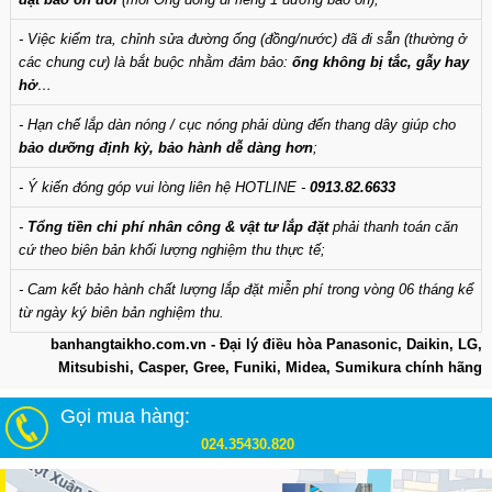
- Việc kiểm tra, chỉnh sửa đường ống (đồng/nước) đã đi sẵn (thường ở
các chung cư) là bắt buộc nhằm đảm bảo:
ống không bị tắc, gẫy hay
hở
…
- Hạn chế lắp dàn nóng / cục nóng phải dùng đến thang dây giúp cho
bảo dưỡng định kỳ, bảo hành dễ dàng hơn
;
- Ý kiến đóng góp vui lòng liên hệ HOTLINE -
0913.82.6633
-
Tổng tiền chi phí nhân công & vật tư lắp đặt
phải thanh toán căn
cứ theo biên bản khối lượng nghiệm thu thực tế;
- Cam kết bảo hành chất lượng lắp đặt miễn phí trong vòng 06 tháng kể
từ ngày ký biên bản nghiệm thu.
banhangtaikho.com.vn - Đại lý điều hòa Panasonic, Daikin, LG,
Mitsubishi, Casper, Gree, Funiki, Midea, Sumikura chính hãng
Gọi mua hàng:
024.35430.820