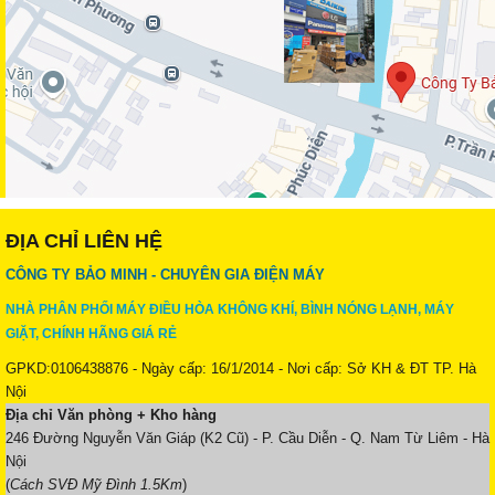
ĐỊA CHỈ LIÊN HỆ
CÔNG TY BẢO MINH - CHUYÊN GIA ĐIỆN MÁY
NHÀ PHÂN PHỐI MÁY ĐIỀU HÒA KHÔNG KHÍ, BÌNH NÓNG LẠNH, MÁY
GIẶT, CHÍNH HÃNG GIÁ RẺ
GPKD:0106438876 - Ngày cấp: 16/1/2014 - Nơi cấp: Sở KH & ĐT TP. Hà
Nội
Địa chỉ Văn phòng + Kho hàng
246 Đường Nguyễn Văn Giáp (K2 Cũ) - P. Cầu Diễn - Q. Nam Từ Liêm - Hà
Nội
(
Cách SVĐ Mỹ Đình 1.5Km
)