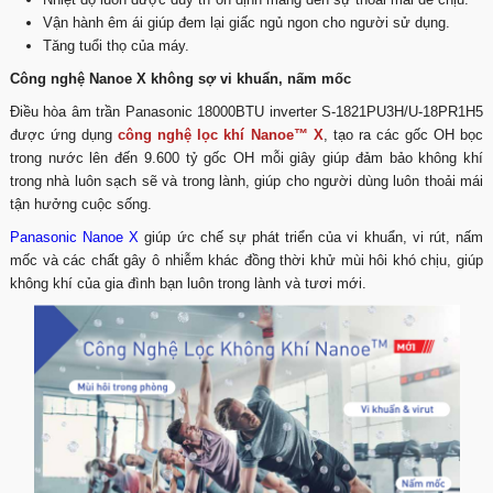
Vận hành êm ái giúp đem lại giấc ngủ ngon cho người sử dụng.
Tăng tuổi thọ của máy.
Công nghệ Nanoe X không sợ vi khuẩn, nấm mốc
Điều hòa âm trần Panasonic 18000BTU inverter S-1821PU3H/U-18PR1H5
được ứng dụng
công nghệ lọc khí Nanoe™ X
, tạo ra các gốc OH bọc
trong nước lên đến 9.600 tỷ gốc OH mỗi giây giúp đảm bảo không khí
trong nhà luôn sạch sẽ và trong lành, giúp cho người dùng luôn thoải mái
tận hưởng cuộc sống.
Panasonic Nanoe X
giúp ức chế sự phát triển của vi khuẩn, vi rút, nấm
mốc và các chất gây ô nhiễm khác đồng thời khử mùi hôi khó chịu, giúp
không khí của gia đình bạn luôn trong lành và tươi mới.