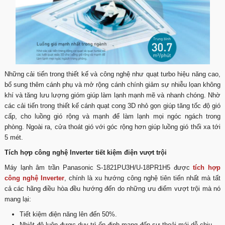
Những cải tiến trong thiết kế và công nghệ như quạt turbo hiệu năng cao,
bổ sung thêm cánh phụ và mở rộng cánh chính giảm sự nhiễu lọan không
khí và tăng lưu lượng gióm giúp làm lạnh mạnh mẽ và nhanh chóng. Nhờ
các cải tiến trong thiết kế cánh quạt cong 3D nhỏ gọn giúp tăng tốc độ gió
cấp, cho luồng gió rộng và mạnh để làm lạnh mọi ngóc ngách trong
phòng. Ngoài ra, cửa thoát gió với góc rộng hơn giúp luồng gió thổi xa tới
5 mét.
Tích hợp công nghệ Inverter tiết kiệm điện vượt trội
Máy lạnh âm trần Panasonic S-1821PU3H/U-18PR1H5 được
tích hợp
công nghệ Inverter
, chính là xu hướng công nghệ tiên tiến nhất mà tất
cả các hãng điều hòa đều hướng đến do những ưu điểm vượt trội mà nó
mang lại:
Tiết kiệm điện năng lên đến 50%.
Nhiệt độ luôn được duy trì ổn định mang đến sự thoải mái dễ chịu.