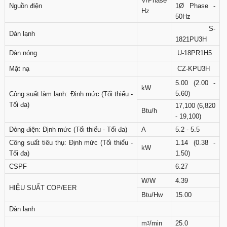
V/Phase
Nguồn điện
1Ø Phase -
Hz
50Hz
S-
Dàn lạnh
1821PU3H
Dàn nóng
U-18PR1H5
Mặt nạ
CZ-KPU3H
5.00 (2.00 -
kW
5.60)
Công suất làm lạnh: Định mức (Tối thiểu -
Tối đa)
17,100 (6,820
Btu/h
- 19,100)
Dòng điện: Định mức (Tối thiểu - Tối đa)
A
5.2 - 5.5
Công suất tiêu thụ: Định mức (Tối thiểu -
1.14 (0.38 -
kW
Tối đa)
1.50)
CSPF
6.27
W/W
4.39
HIỆU SUẤT COP/EER
Btu/Hw
15.00
Dàn lạnh
mᶾ/min
25.0