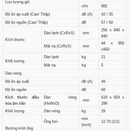
Lưu lượng gió
cfm
882
Độ ồn áp suất (Cao/ Thấp)
dB (A)
42 / 35
Độ ồn nguồn (Cao/ Thấp)
dB
57 / 50
256 x 840 x
Dàn lạnh (CxRxS)
mm
840
Kích thước
44 x 950
Mặt nạ (CxRxS)
mm
x950
Dàn lạnh
kg
21
Khối lượng
Mặt nạ
kg
5
Dàn nóng
Độ ồn áp suất
dB (A)
49
Độ ồn nguồn
dB
68
Kích thước điều
Dàn nóng
619 x 824 x
mm
hòa âm trần
(HxWxD)
299
Khối lượng
Dàn nóng
kg
29
mm
Ống hơi
12.70 (1/2)
(inch)
Đường kính ống