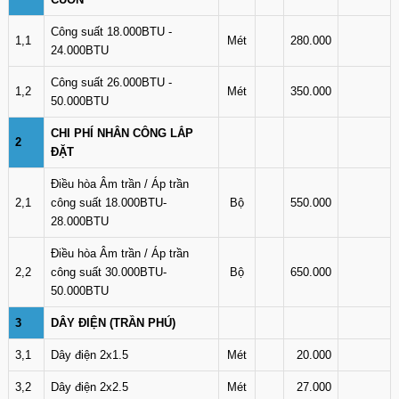
Công suất 18.000BTU -
1,1
Mét
280.000
24.000BTU
Công suất 26.000BTU -
1,2
Mét
350.000
50.000BTU
CHI PHÍ NHÂN CÔNG LẮP
2
ĐẶT
Điều hòa Âm trần / Áp trần
2,1
công suất 18.000BTU-
Bộ
550.000
28.000BTU
Điều hòa Âm trần / Áp trần
2,2
công suất 30.000BTU-
Bộ
650.000
50.000BTU
3
DÂY ĐIỆN (TRẦN PHÚ)
3,1
Dây điện 2x1.5
Mét
20.000
3,2
Dây điện 2x2.5
Mét
27.000