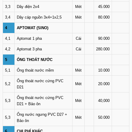
3,3
Dây điện 2x4
Mét
45.000
3,4
Dây cáp nguồn 3x4+1x2,5
Mét
80.000
4
APTOMAT (SINO)
4,1
Aptomat 1 pha
Cái
90.000
4,2
Aptomat 3 pha
Cái
280.000
5
ỐNG THOÁT NƯỚC
5,1
Ống thoát nước mềm
Mét
10.000
Ống thoát nước cứng PVC
5,2
Mét
20.000
D21
Ống thoát nước cứng PVC
5,3
Mét
40,000
D21 + Bảo ôn
Ống nước ngưng PVC D27 +
5,3
Mét
50.000
Bảo ôn
6
CHI PHÍ KHÁC