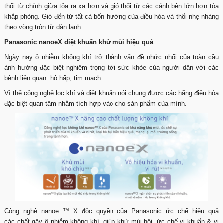
thổi từ chính giữa tỏa ra xa hơn và gió thổi từ các cánh bên lớn hơn tỏa
khắp phòng. Gió đến từ tất cả bốn hướng của điều hòa và thổi nhẹ nhàng
theo vòng tròn từ dàn lạnh.
Panasonic nanoeX diệt khuẩn khử mùi hiệu quả
Ngày nay ô nhiễm không khí trở thành vấn đề nhức nhối của toàn cầu
ảnh hưởng đặc biệt nghiêm trọng tới sức khỏe của người dân với các
bệnh liên quan: hô hấp, tim mạch...
Vì thế công nghệ lọc khí và diệt khuẩn nói chung được các hãng điều hòa
đặc biệt quan tâm nhằm tích hợp vào cho sản phẩm của mình.
Công nghệ nanoe ™ X độc quyền của Panasonic ức chế hiệu quả
các chất gây ô nhiễm không khí, giúp khử mùi hôi, ức chế vi khuẩn & vi