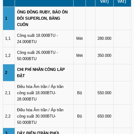
VAT)
VAT)
ỐNG ĐỒNG RUBY, BẢO ÔN
1
ĐÔI SUPERLON, BĂNG
CUỐN
Công suất 18.000BTU -
1,1
Mét
280.000
24.000BTU
Công suất 26.000BTU -
1,2
Mét
350.000
50.000BTU
CHI PHÍ NHÂN CÔNG LẮP
2
ĐẶT
Điều hòa Âm trần / Áp trần
2,1
công suất 18.000BTU-
Bộ
550.000
28.000BTU
Điều hòa Âm trần / Áp trần
2,2
công suất 30.000BTU-
Bộ
650.000
50.000BTU
3
DÂY ĐIỆN (TRẦN PHÚ)