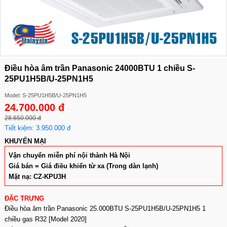
Điều hòa âm trần Panasonic 24000BTU 1 chiều S-
25PU1H5B/U-25PN1H5
Model: S-25PU1H5B/U-25PN1H5
24.700.000 đ
28.650.000 đ
Tiết kiệm: 3.950.000 đ
KHUYẾN MẠI
Vận chuyển miễn phí nội thành Hà Nội
Giá bán = Giá điều khiển từ xa (Trong dàn lạnh)
Mặt nạ: CZ-KPU3H
ĐẶC TRƯNG
Điều hòa âm trần Panasonic 25.000BTU S-25PU1H5B/U-25PN1H5 1
chiều gas R32 [Model 2020]