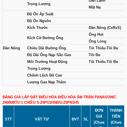
Dàn Lạnh
Trọng Lượng
Mặt Nạ
Độ Ồn Áp Suất
Độ Ồn Nguồn
Kích Thước
Dàn Nóng (CxRxS)
Ống Hơi
Kích Cỡ Đường Ống
Ống Lỏng
Dàn Nóng
Chiều Dài Đường Ống
Tối Thiểu-Tối Đa
Độ Dài Ống Nạp Sẵn Gas
Tối Đa
Môi Trường Hoạt Động
Tối Thiểu-Tối Đa
Trọng Lượng
Chênh Lệch Độ Cao
Lượng Gas Nạp Thêm
BẢNG GIÁ LẮP ĐẶT ĐIỀU HÒA ĐIỀU HÒA ÂM TRẦN PANASONIC
24000BTU 1 CHIỀU S-25PU1H5B/U-25PN1H5
ĐƠN
THÀNH
GIÁ
TIỀN
STT
VẬT TƯ
ĐVT
SL
(Chưa
(Chưa