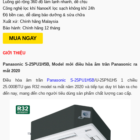
Luồng gió rộng 360 độ làm lạnh nhanh, dễ chịu
Công nghệ lọc khí NanoeX lọc sạch không khí 24h
Độ bền cao, dễ dàng bảo dưỡng & sửa chữa
Xuất xứ: Chính hãng Malaysia
Bảo hành: Chính hãng 12 tháng
MUA NGAY
GIỚI THIỆU
Panasonic S-25PU1H5B, Model mới điều hòa âm trần Panasonic ra
mắt 2020
Điều hòa âm trần
Panasonic S-25PU1H5B
/U-25PN1H5 1 chiều
25.000BTU gas R32 model ra mắt năm 2020 và tiếp tục duy trì bán ra cho
đến nay, mang đến cho người tiêu dùng sản phẩm chất lượng cao cấp.