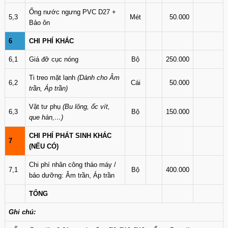
Ống nước ngưng PVC D27 +
5,3
Mét
50.000
Bảo ôn
6
CHI PHÍ KHÁC
6,1
Giá đỡ cục nóng
Bộ
250.000
Ti treo mặt lạnh
(Dành cho Âm
6,2
Cái
50.000
trần, Áp trần)
Vật tư phụ
(Bu lông, ốc vít,
6,3
Bộ
150.000
que hàn,…)
CHI PHÍ PHÁT SINH KHÁC
7
(NẾU CÓ)
Chi phí nhân công tháo máy /
7,1
Bộ
400.000
bảo dưỡng: Âm trần, Áp trần
TỔNG
Ghi chú: