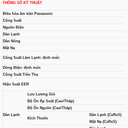
THÔNG SỐ KỸ THUẬT
Điều hòa âm trần Panasonic
Công Suất
Nguồn Điện
Dàn Lạnh
Dàn Nóng
Mặt Nạ
Công Suất Làm Lạnh: định mức
Dòng Điện: định mức
Công Suất Tiêu Thụ
Hiệu Suất EER
Lưu Lượng Gió
Độ Ồn Áp Suất (Cao/Thấp)
Độ Ồn Nguồn (Cao/Thấp)
Dàn Lạnh
Dàn Lạnh (CxRxS)
Kích Thước
Mặt Nạ (CxRxS)