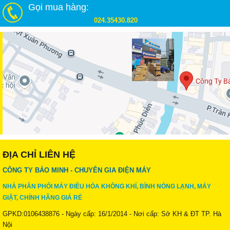
Gọi mua hàng:
024.35430.820
ĐỊA CHỈ LIÊN HỆ
CÔNG TY BẢO MINH - CHUYÊN GIA ĐIỆN MÁY
NHÀ PHÂN PHỐI MÁY ĐIỀU HÒA KHÔNG KHÍ, BÌNH NÓNG LẠNH, MÁY
GIẶT, CHÍNH HÃNG GIÁ RẺ
GPKD:0106438876 - Ngày cấp: 16/1/2014 - Nơi cấp: Sở KH & ĐT TP. Hà
Nội