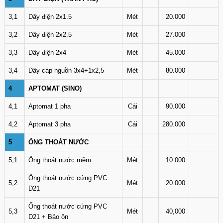
3,1
Dây điện 2x1.5
Mét
20.000
3,2
Dây điện 2x2.5
Mét
27.000
3,3
Dây điện 2x4
Mét
45.000
3,4
Dây cáp nguồn 3x4+1x2,5
Mét
80.000
4
APTOMAT (SINO)
4,1
Aptomat 1 pha
Cái
90.000
4,2
Aptomat 3 pha
Cái
280.000
5
ỐNG THOÁT NƯỚC
5,1
Ống thoát nước mềm
Mét
10.000
Ống thoát nước cứng PVC
5,2
Mét
20.000
D21
Ống thoát nước cứng PVC
5,3
Mét
40,000
D21 + Bảo ôn