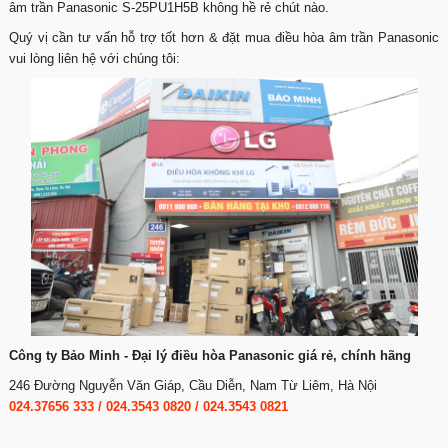
âm trần Panasonic S-25PU1H5B không hề rẻ chút nào.
Quý vị cần tư vấn hỗ trợ tốt hơn & đặt mua điều hòa âm trần Panasonic
vui lòng liên hệ với chúng tôi:
Công ty Bảo Minh - Đại lý điều hòa Panasonic giá rẻ, chính hãng
246 Đường Nguyễn Văn Giáp, Cầu Diễn, Nam Từ Liêm, Hà Nội
024.37656 333
/
024.3543 0820
/
024.3543 0821