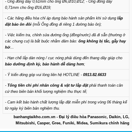
- Ống đồng dày 0,61mm cho ống Ø6,Ø10,Ø12; - Ống đồng dày
0,71mm cho ống Ø16,Ø19;
- Các hãng điều hòa chỉ áp dụng bảo hành sản phẩm khi sử dụng
lắp
đặt bảo ôn đôi
(mỗi Ống đồng đi riêng 1 đường bảo ôn);
- Việc kiểm tra, chỉnh sửa đường ống (đồng/nước) đã đi sẵn (thường ở
các chung cư) là bắt buộc nhằm đảm bảo:
ống không bị tắc, gẫy hay
hở
…
- Hạn chế lắp dàn nóng / cục nóng phải dùng đến thang dây giúp cho
bảo dưỡng định kỳ, bảo hành dễ dàng hơn
;
- Ý kiến đóng góp vui lòng liên hệ HOTLINE -
0913.82.6633
-
Tổng tiền chi phí nhân công & vật tư lắp đặt
phải thanh toán căn
cứ theo biên bản khối lượng nghiệm thu thực tế;
- Cam kết bảo hành chất lượng lắp đặt miễn phí trong vòng 06 tháng kể
từ ngày ký biên bản nghiệm thu.
banhangtaikho.com.vn - Đại lý điều hòa Panasonic, Daikin, LG,
Mitsubishi, Casper, Gree, Funiki, Midea, Sumikura chính hãng