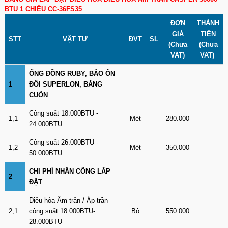
BTU 1 CHIỀU CC-36FS35
ĐƠN
THÀNH
GIÁ
TIỀN
STT
VẬT TƯ
ĐVT
SL
(Chưa
(Chưa
VAT)
VAT)
ỐNG ĐỒNG RUBY, BẢO ÔN
1
ĐÔI SUPERLON, BĂNG
CUỐN
Công suất 18.000BTU -
1,1
Mét
280.000
24.000BTU
Công suất 26.000BTU -
1,2
Mét
350.000
50.000BTU
CHI PHÍ NHÂN CÔNG LẮP
2
ĐẶT
Điều hòa Âm trần / Áp trần
2,1
công suất 18.000BTU-
Bộ
550.000
28.000BTU