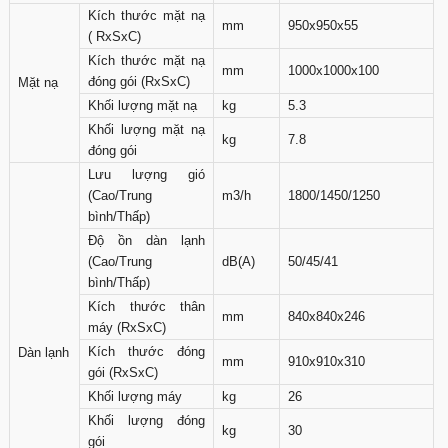
Kích thước mặt nạ
mm
950x950x55
( RxSxC)
Kích thước mặt nạ
mm
1000x1000x100
đóng gói (RxSxC)
Mặt nạ
Khối lượng mặt nạ
kg
5.3
Khối lượng mặt nạ
kg
7.8
đóng gói
Lưu lượng gió
(Cao/Trung
m3/h
1800/1450/1250
bình/Thấp)
Độ ồn dàn lạnh
(Cao/Trung
dB(A)
50/45/41
bình/Thấp)
Kích thước thân
mm
840x840x246
máy (RxSxC)
Kích thước đóng
Dàn lạnh
mm
910x910x310
gói (RxSxC)
Khối lượng máy
kg
26
Khối lượng đóng
kg
30
gói