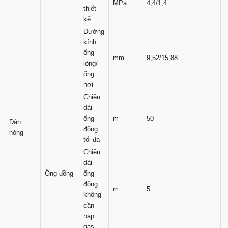
MPa
4,4/1,4
thiết
kế
Đường
kính
ống
mm
9,52/15,88
lỏng/
ống
hơi
Chiều
dài
ống
m
50
Dàn
đồng
nóng
tối đa
Chiều
dài
Ống đồng
ống
đồng
m
5
không
cần
nạp
gas