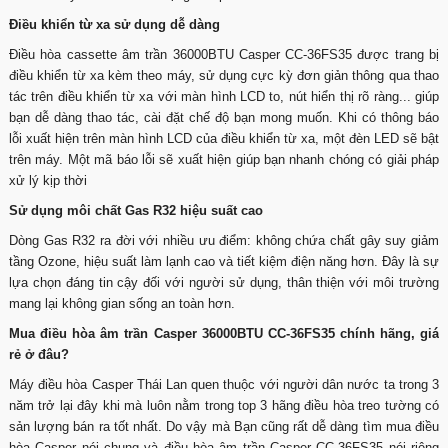
Điều khiển từ xa sử dụng dễ dàng
Điều hòa cassette âm trần 36000BTU Casper CC-36FS35 được trang bị
điều khiển từ xa kèm theo máy, sử dụng cực kỳ đơn giản thông qua thao
tác trên điều khiển từ xa với màn hình LCD to, nút hiển thị rõ ràng... giúp
bạn dễ dàng thao tác, cài đặt chế độ bạn mong muốn. Khi có thông báo
lỗi xuất hiện trên màn hình LCD của điều khiển từ xa, một đèn LED sẽ bật
trên máy. Một mã báo lỗi sẽ xuất hiện giúp bạn nhanh chóng có giải pháp
xử lý kịp thời
Sử dụng môi chất Gas R32 hiệu suất cao
Dòng Gas R32 ra đời với nhiều ưu điểm: không chứa chất gây suy giảm
tầng Ozone, hiệu suất làm lạnh cao và tiết kiệm điện năng hơn. Đây là sự
lựa chọn đáng tin cậy đối với người sử dụng, thân thiện với môi trường
mang lại không gian sống an toàn hơn.
Mua điều hòa âm trần Casper 36000BTU CC-36FS35 chính hãng, giá
rẻ ở đâu?
Máy điều hòa Casper Thái Lan quen thuộc với người dân nước ta trong 3
năm trở lại đây khi mà luôn nằm trong top 3 hãng điều hòa treo tường có
sản lượng bán ra tốt nhất. Do vậy mà Bạn cũng rất dễ dàng tìm mua điều
hòa Casper nói chung và điều hòa âm trần Casper CC-36FS35 nói riêng