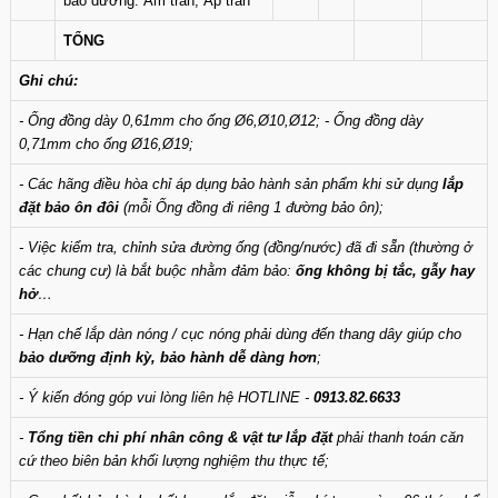
bảo dưỡng: Âm trần, Áp trần
TỔNG
Ghi chú:
- Ống đồng dày 0,61mm cho ống Ø6,Ø10,Ø12; - Ống đồng dày
0,71mm cho ống Ø16,Ø19;
- Các hãng điều hòa chỉ áp dụng bảo hành sản phẩm khi sử dụng
lắp
đặt bảo ôn đôi
(mỗi Ống đồng đi riêng 1 đường bảo ôn);
- Việc kiểm tra, chỉnh sửa đường ống (đồng/nước) đã đi sẵn (thường ở
các chung cư) là bắt buộc nhằm đảm bảo:
ống không bị tắc, gẫy hay
hở
…
- Hạn chế lắp dàn nóng / cục nóng phải dùng đến thang dây giúp cho
bảo dưỡng định kỳ, bảo hành dễ dàng hơn
;
- Ý kiến đóng góp vui lòng liên hệ HOTLINE -
0913.82.6633
-
Tổng tiền chi phí nhân công & vật tư lắp đặt
phải thanh toán căn
cứ theo biên bản khối lượng nghiệm thu thực tế;