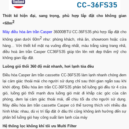
Thiết kế hiện đại, sang trọng, phù hợp lắp đặt cho không gian
2
<60m
Máy điều hòa âm trần Casper
36000BTU CC-36FS35 phù hợp lắp đặt cho
2
không gian dưới 60m
như: phòng khách, nhà ăn, showroom hoặc cửa
hàng… Với thiết kế mặt nạ vuông đồng nhất, màu trắng sáng trang nhã,
điều hoà âm trần Casper CC36FS35 giúp tôn lên nét đẹp thẩm mỹ cho
không gian lắp đặt.
Luồng gió thổi 360 độ mát nhanh, hơi lạnh tỏa đều
Điều hòa Casper âm trần cassette CC-36FS35 làm lạnh nhanh chóng đem
lại cảm giác thoải mái cho người sử dụng chỉ sau thời gian ngắn sau khi
khởi động. Điều hòa âm trần CC-36FS35 phân bổ luồng gió đều từ 4 cửa
gió, luồng gió thổi mạnh đưa luồng gió mát đi khắp các góc của căn
phòng, đem lại cảm giác thoải mái, dễ chịu tối đa cho ngưởi sử dụng.
Máy điều hòa âm trần cassette Casper có thể tương thích với nhiều địa
hình khác nhau, dù vị trí lắp đặt ở đâu thì cũng không ảnh hưởng đến sự
phân bổ luồng gió hay công suất làm lạnh của máy
Hệ thống lọc không khí tối ưu Multi Filter