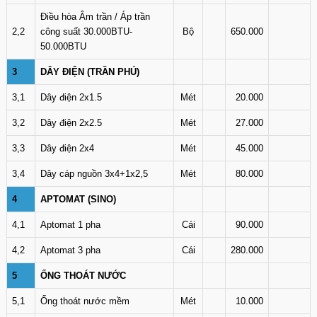
Điều hòa Âm trần / Áp trần
2,2
công suất 30.000BTU-
Bộ
650.000
50.000BTU
3
DÂY ĐIỆN (TRẦN PHÚ)
3,1
Dây điện 2x1.5
Mét
20.000
3,2
Dây điện 2x2.5
Mét
27.000
3,3
Dây điện 2x4
Mét
45.000
3,4
Dây cáp nguồn 3x4+1x2,5
Mét
80.000
4
APTOMAT (SINO)
4,1
Aptomat 1 pha
Cái
90.000
4,2
Aptomat 3 pha
Cái
280.000
5
ỐNG THOÁT NƯỚC
5,1
Ống thoát nước mềm
Mét
10.000