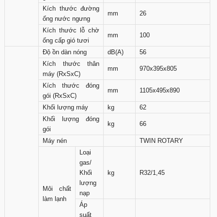
Kích thước đường
mm
26
ống nước ngưng
Kích thước lỗ chờ
mm
100
ống cấp gió tươi
Độ ồn dàn nóng
dB(A)
56
Kích thước thân
mm
970x395x805
máy (RxSxC)
Kích thước đóng
mm
1105x495x890
gói (RxSxC)
Khối lượng máy
kg
62
Khối lượng đóng
kg
66
gói
Máy nén
TWIN ROTARY
Loại
gas/
Khối
kg
R32/1,45
lượng
Môi chất
nạp
làm lạnh
Áp
suất