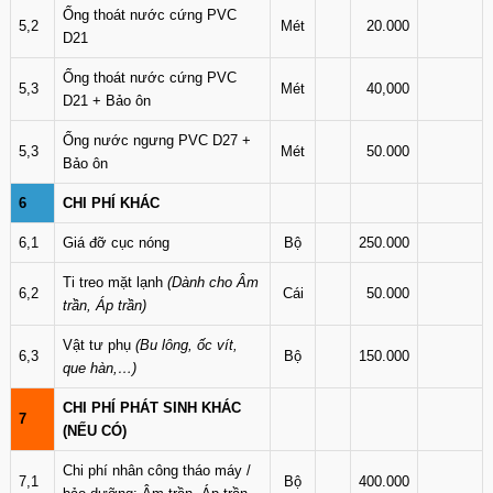
Ống thoát nước cứng PVC
5,2
Mét
20.000
D21
Ống thoát nước cứng PVC
5,3
Mét
40,000
D21 + Bảo ôn
Ống nước ngưng PVC D27 +
5,3
Mét
50.000
Bảo ôn
6
CHI PHÍ KHÁC
6,1
Giá đỡ cục nóng
Bộ
250.000
Ti treo mặt lạnh
(Dành cho Âm
6,2
Cái
50.000
trần, Áp trần)
Vật tư phụ
(Bu lông, ốc vít,
6,3
Bộ
150.000
que hàn,…)
CHI PHÍ PHÁT SINH KHÁC
7
(NẾU CÓ)
Chi phí nhân công tháo máy /
7,1
Bộ
400.000