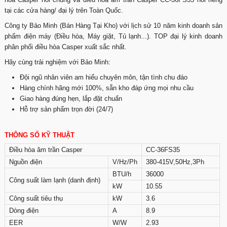
tại các cửa hàng/ đại lý trên Toàn Quốc.
Công ty Bảo Minh (Bán Hàng Tại Kho) với lịch sử 10 năm kinh doanh sản
phẩm điện máy (Điều hòa, Máy giặt, Tủ lạnh...). TOP đại lý kinh doanh
phân phối điều hòa Casper xuất sắc nhất.
Hãy cùng trải nghiệm với Bảo Minh:
Đội ngũ nhân viên am hiểu chuyên môn, tận tình chu đáo
Hàng chính hãng mới 100%, sẵn kho đáp ứng mọi nhu cầu
Giao hàng đúng hẹn, lắp đặt chuẩn
Hỗ trợ sản phẩm trọn đời (24/7)
THÔNG SỐ KỸ THUẬT
Điều hòa âm trần Casper
CC-36FS35
Nguồn điện
V/Hz/Ph
380-415V,50Hz,3Ph
BTU/h
36000
Công suất làm lạnh (danh định)
kW
10.55
Công suất tiêu thụ
kW
3.6
Dòng điện
A
8.9
EER
W/W
2.93