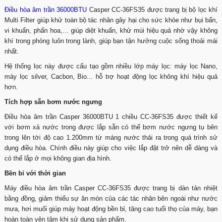
Điều hòa âm trần 36000BTU
Casper CC-36FS35 được trang bị bộ lọc khí
Multi Filter giúp khử toàn bộ tác nhân gây hại cho sức khỏe như bụi bẩn,
vi khuẩn, phấn hoa,… giúp diệt khuẩn, khử mùi hiệu quả nhờ vậy không
khí trong phòng luôn trong lành, giúp bạn tận hưởng cuộc sống thoải mái
nhất.
Hệ thống lọc này được cấu tạo gồm nhiều lớp máy lọc: máy lọc Nano,
máy lọc silver, Cacbon, Bio... hỗ trợ hoạt động lọc không khí hiệu quả
hơn.
Tích hợp sẵn bơm nước ngưng
Điều hòa âm trần Casper 36000BTU 1 chiều CC-36FS35 được thiết kế
với bơm xả nước trong được lắp sẵn có thể bơm nước ngưng tụ bên
trong lên tới độ cao 1.200mm từ máng nước thải ra trong quá trình sử
dụng điều hòa. Chính điều này giúp cho việc lắp đặt trở nên dễ dàng và
có thể lắp ở mọi không gian địa hình.
Bền bỉ với thời gian
Máy điều hòa âm trần Casper CC-36FS35 được trang bị dàn tản nhiệt
bằng đồng, giảm thiểu sự ăn mòn của các tác nhân bên ngoài như nước
mưa, hơi muối giúp máy hoạt động bền bỉ, tăng cao tuổi thọ của máy, bạn
hoàn toàn yên tâm khi sử dụng sản phẩm.