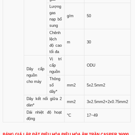
Lượng
gas
g/m
50
nạp bổ
sung
Chênh
lệch
m
30
độ cao
tối đa
Vị trí
cấp
ODU
Dây cấp
nguồn
nguồn
Thông
cho máy
số
mm2
5x2.5mm2
dây*
Dây kết nối giữa 2
mm2
3x2.5mm2+2x0.75mm2
dàn*
Dải nhiệt độ hoạt
°C
17~49
động
BẢNG GIÁ LẮP ĐẶT ĐIỀU HÒA ĐIỀU HÒA ÂM TRẦN CASPER 36000