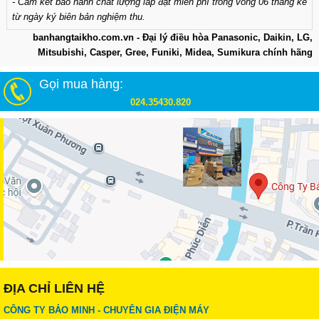
- Cam kết bảo hành chất lượng lắp đặt miễn phí trong vòng 06 tháng kể
từ ngày ký biên bản nghiệm thu.
banhangtaikho.com.vn - Đại lý điều hòa Panasonic, Daikin, LG,
Mitsubishi, Casper, Gree, Funiki, Midea, Sumikura chính hãng
Gọi mua hàng:
024.35430.820
ĐỊA CHỈ LIÊN HỆ
CÔNG TY BẢO MINH - CHUYÊN GIA ĐIỆN MÁY