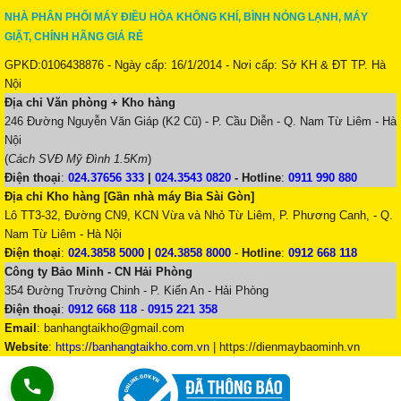
NHÀ PHÂN PHỐI MÁY ĐIỀU HÒA KHÔNG KHÍ, BÌNH NÓNG LẠNH, MÁY
GIẶT, CHÍNH HÃNG GIÁ RẺ
GPKD:0106438876 - Ngày cấp: 16/1/2014 - Nơi cấp: Sở KH & ĐT TP. Hà
Nội
Địa chỉ Văn phòng + Kho hàng
246 Đường Nguyễn Văn Giáp (K2 Cũ) - P. Cầu Diễn - Q. Nam Từ Liêm - Hà
Nội
(
Cách SVĐ Mỹ Đình 1.5Km
)
Điện thoại
:
024.37656 333
|
024.3543 0820
-
Hotline
:
0911 990 880
Địa chỉ Kho hàng [Gần nhà máy Bia Sài Gòn]
Lô TT3-32, Đường CN9, KCN Vừa và Nhỏ Từ Liêm, P. Phương Canh, - Q.
Nam Từ Liêm - Hà Nội
Điện thoại
:
024.3858 5000
|
024.3858 8000
-
Hotline
:
0912 668 118
Công ty Bảo Minh - CN Hải Phòng
354 Đường Trường Chinh - P. Kiến An - Hải Phòng
Điện thoại
:
0912 668 118
-
0915 221 358
Email
:
banhangtaikho@gmail.com
Website
:
https://banhangtaikho.com.vn
| https://dienmaybaominh.vn