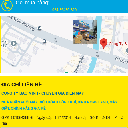
Gọi mua hàng:
024.35430.820
ĐỊA CHỈ LIÊN HỆ
CÔNG TY BẢO MINH - CHUYÊN GIA ĐIỆN MÁY
NHÀ PHÂN PHỐI MÁY ĐIỀU HÒA KHÔNG KHÍ, BÌNH NÓNG LẠNH, MÁY
GIẶT, CHÍNH HÃNG GIÁ RẺ
GPKD:0106438876 - Ngày cấp: 16/1/2014 - Nơi cấp: Sở KH & ĐT TP. Hà
Nội