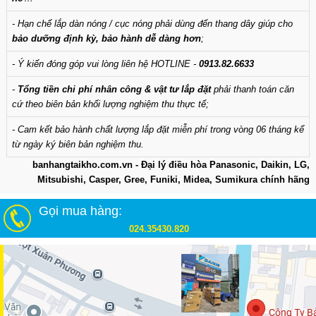
- Hạn chế lắp dàn nóng / cục nóng phải dùng đến thang dây giúp cho
bảo dưỡng định kỳ, bảo hành dễ dàng hơn
;
- Ý kiến đóng góp vui lòng liên hệ HOTLINE -
0913.82.6633
-
Tổng tiền chi phí nhân công & vật tư lắp đặt
phải thanh toán căn
cứ theo biên bản khối lượng nghiệm thu thực tế;
- Cam kết bảo hành chất lượng lắp đặt miễn phí trong vòng 06 tháng kể
từ ngày ký biên bản nghiệm thu.
banhangtaikho.com.vn - Đại lý điều hòa Panasonic, Daikin, LG,
Mitsubishi, Casper, Gree, Funiki, Midea, Sumikura chính hãng
Gọi mua hàng:
024.35430.820