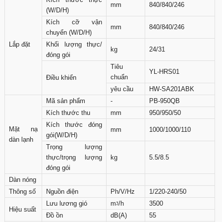
mm
840/840/246
(W/D/H)
Kích cỡ vận
mm
840/840/246
chuyển (W/D/H)
Lắp đặt
Khối lượng thực/
kg
24/31
đóng gói
Tiêu
YL-HRS01
chuẩn
Điều khiển
yêu cầu
HW-SA201ABK
Mã sản phẩm
-
PB-950QB
Kích thước thu
mm
950/950/50
Kích thước đóng
Mặt nạ
mm
1000/1000/110
gói(W/D/H)
dàn lạnh
Trọng lượng
thực/trọng lượng
kg
5.5/8.5
đóng gói
Dàn nóng
Thông số
Nguồn điện
Ph/V/Hz
1/220-240/50
Lưu lương gió
mᶾ/h
3500
Hiệu suất
Đồ ồn
dB(A)
55