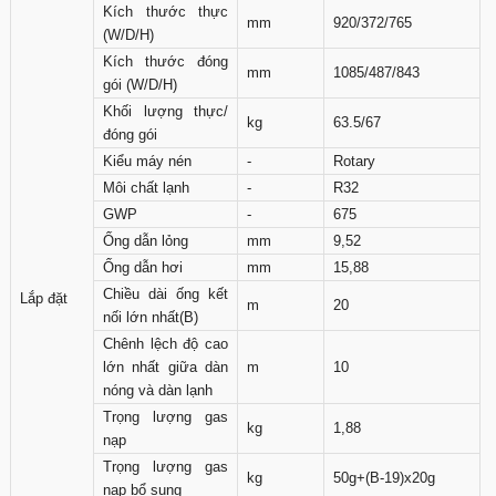
Kích thước thực
mm
920/372/765
(W/D/H)
Kích thước đóng
mm
1085/487/843
gói (W/D/H)
Khối lượng thực/
kg
63.5/67
đóng gói
Kiểu máy nén
-
Rotary
Môi chất lạnh
-
R32
GWP
-
675
Ống dẫn lỏng
mm
9,52
Ống dẫn hơi
mm
15,88
Chiều dài ống kết
Lắp đặt
m
20
nối lớn nhất(B)
Chênh lệch độ cao
lớn nhất giữa dàn
m
10
nóng và dàn lạnh
Trọng lượng gas
kg
1,88
nạp
Trọng lượng gas
kg
50g+(B-19)x20g
nạp bổ sung