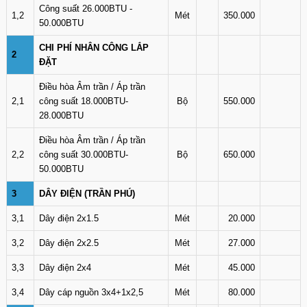
Công suất 26.000BTU -
1,2
Mét
350.000
50.000BTU
CHI PHÍ NHÂN CÔNG LẮP
2
ĐẶT
Điều hòa Âm trần / Áp trần
2,1
công suất 18.000BTU-
Bộ
550.000
28.000BTU
Điều hòa Âm trần / Áp trần
2,2
công suất 30.000BTU-
Bộ
650.000
50.000BTU
3
DÂY ĐIỆN (TRẦN PHÚ)
3,1
Dây điện 2x1.5
Mét
20.000
3,2
Dây điện 2x2.5
Mét
27.000
3,3
Dây điện 2x4
Mét
45.000
3,4
Dây cáp nguồn 3x4+1x2,5
Mét
80.000