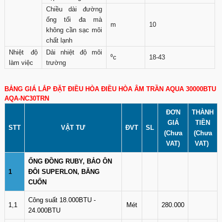
Chiều dài đường
ống tối đa mà
m
10
không cần sạc môi
chất lạnh
Nhiệt độ
Dải nhiệt độ môi
⁰c
18-43
làm việc
trường
BẢNG GIÁ LẮP ĐẶT ĐIỀU HÒA ĐIỀU HÒA ÂM TRẦN AQUA 30000BTU
AQA-NC30TRN
ĐƠN
THÀNH
GIÁ
TIỀN
STT
VẬT TƯ
ĐVT
SL
(Chưa
(Chưa
VAT)
VAT)
ỐNG ĐỒNG RUBY, BẢO ÔN
1
ĐÔI SUPERLON, BĂNG
CUỐN
Công suất 18.000BTU -
1,1
Mét
280.000
24.000BTU