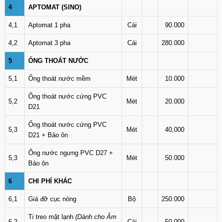
4
APTOMAT (SINO)
4,1
Aptomat 1 pha
Cái
90.000
4,2
Aptomat 3 pha
Cái
280.000
5
ỐNG THOÁT NƯỚC
5,1
Ống thoát nước mềm
Mét
10.000
Ống thoát nước cứng PVC
5,2
Mét
20.000
D21
Ống thoát nước cứng PVC
5,3
Mét
40,000
D21 + Bảo ôn
Ống nước ngưng PVC D27 +
5,3
Mét
50.000
Bảo ôn
6
CHI PHÍ KHÁC
6,1
Giá đỡ cục nóng
Bộ
250.000
Ti treo mặt lạnh
(Dành cho Âm
6,2
Cái
50.000