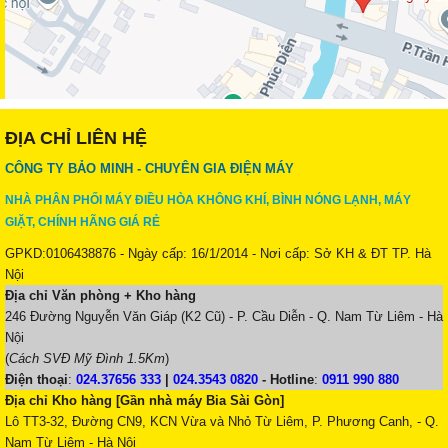
ĐỊA CHỈ LIÊN HỆ
CÔNG TY BẢO MINH - CHUYÊN GIA ĐIỆN MÁY
NHÀ PHÂN PHỐI MÁY ĐIỀU HÒA KHÔNG KHÍ, BÌNH NÓNG LẠNH, MÁY
GIẶT, CHÍNH HÃNG GIÁ RẺ
GPKD:0106438876 - Ngày cấp: 16/1/2014 - Nơi cấp: Sở KH & ĐT TP. Hà
Nội
Địa chỉ Văn phòng + Kho hàng
246 Đường Nguyễn Văn Giáp (K2 Cũ) - P. Cầu Diễn - Q. Nam Từ Liêm - Hà
Nội
(
Cách SVĐ Mỹ Đình 1.5Km
)
Điện thoại
:
024.37656 333
|
024.3543 0820
-
Hotline
:
0911 990 880
Địa chỉ Kho hàng [Gần nhà máy Bia Sài Gòn]
Lô TT3-32, Đường CN9, KCN Vừa và Nhỏ Từ Liêm, P. Phương Canh, - Q.
Nam Từ Liêm - Hà Nội