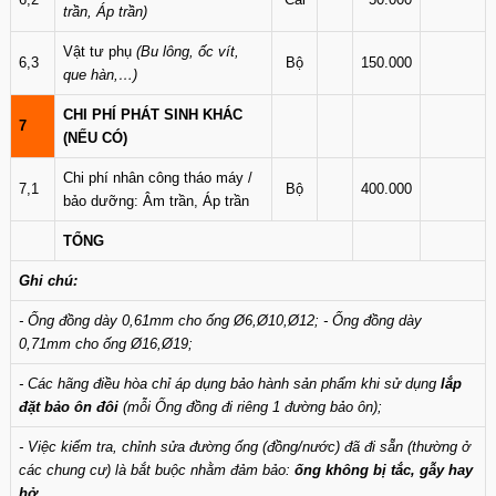
trần, Áp trần)
Vật tư phụ
(Bu lông, ốc vít,
6,3
Bộ
150.000
que hàn,…)
CHI PHÍ PHÁT SINH KHÁC
7
(NẾU CÓ)
Chi phí nhân công tháo máy /
7,1
Bộ
400.000
bảo dưỡng: Âm trần, Áp trần
TỔNG
Ghi chú:
- Ống đồng dày 0,61mm cho ống Ø6,Ø10,Ø12; - Ống đồng dày
0,71mm cho ống Ø16,Ø19;
- Các hãng điều hòa chỉ áp dụng bảo hành sản phẩm khi sử dụng
lắp
đặt bảo ôn đôi
(mỗi Ống đồng đi riêng 1 đường bảo ôn);
- Việc kiểm tra, chỉnh sửa đường ống (đồng/nước) đã đi sẵn (thường ở
các chung cư) là bắt buộc nhằm đảm bảo:
ống không bị tắc, gẫy hay
hở
…