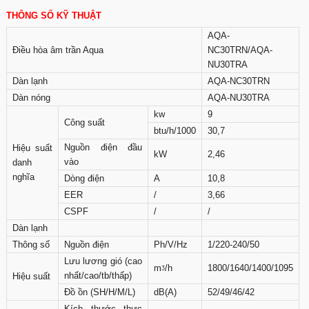
THÔNG SỐ KỸ THUẬT
AQA-
Điều hòa âm trần Aqua
NC30TRN/AQA-
NU30TRA
Dàn lạnh
AQA-NC30TRN
Dàn nóng
AQA-NU30TRA
kw
9
Công suất
btu/h/1000
30,7
Nguồn điện đầu
Hiệu suất
kW
2,46
vào
danh
nghĩa
Dòng điện
A
10,8
EER
/
3,66
CSPF
/
/
Dàn lạnh
Thông số
Nguồn điện
Ph/V/Hz
1/220-240/50
Lưu lương gió (cao
mᶾ/h
1800/1640/1400/1095
nhất/cao/tb/thấp)
Hiệu suất
Đồ ồn (SH/H/M/L)
dB(A)
52/49/46/42
Kích thước thực