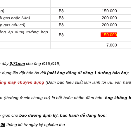
ng)
Bộ
150.000
i gas hoặc Nitơ)
Bộ
200.000
p gas nếu có)
Bộ
200.000
ông áp dụng trường hợp
Bộ
150.000
7.000
g dày
0,71mm
cho ống Ø16,Ø19;
dụng lắp đặt bảo ôn đôi (
mỗi ống đồng đi riêng 1 đường bảo ôn
);
bằng máy chuyên dụng
(Đảm bảo hiệu suất làm lạnh tối ưu, vận hàn
sẵn (thường ở các chung cư) là bắt buộc nhằm đảm bảo:
ống không b
y giúp cho
bảo dưỡng định kỳ, bảo hành dễ dàng hơn
;
g
06
tháng kể từ ngày ký nghiệm thu.