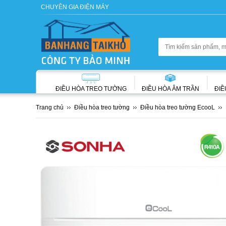
CHUYÊN GIA ĐIỆN MÁY
ĐIỀU HÒA TREO TƯỜNG
ĐIỀU HÒA ÂM TRẦN
ĐIỀ
Trang chủ
Điều hòa treo tường
Điều hòa treo tường EcooL