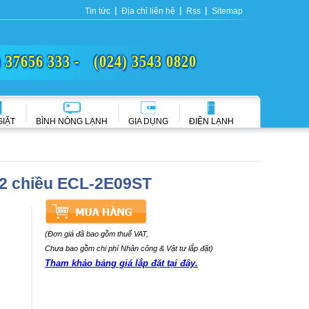
Tin tức
Địa chỉ liên hệ
Rss
Sitemap
) 37656 333 -
(024) 3543 0820
GIẶT
BÌNH NÓNG LẠNH
GIA DỤNG
ĐIỆN LẠNH
2 chiều ECL-2E09ST
(Đơn giá đã bao gồm thuế VAT,
Chưa bao gồm chi phí Nhân công & Vật tư lắp đặt)
Tham khảo bảng giá lắp đặt tại đây.