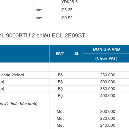
YDK25-6
mm
Ø6.35
mm
Ø9.52
cooL 9000BTU 2 chiều ECL-2E09ST
ĐƠN GIÁ VNĐ
ĐVT
SL
(Chưa VAT)
 chân không)
Bộ
250.000
ng)
Bộ
300.000
ng)
Bộ
350.000
Bộ
400.000
ầu kỹ thuật bên dưới)
Mét
200.000
Mét
220.000
Mét
240.000