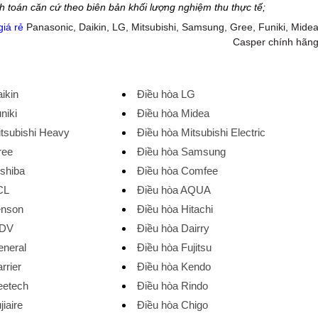
h toán căn cứ theo biên bản khối lượng nghiệm thu thực tế;
giá rẻ
Panasonic, Daikin, LG, Mitsubishi, Samsung, Gree, Funiki, Midea
Casper chính hãn
ikin
Điều hòa LG
niki
Điều hòa Midea
itsubishi Heavy
Điều hòa Mitsubishi Electric
ree
Điều hòa Samsung
oshiba
Điều hòa Comfee
CL
Điều hòa AQUA
enson
Điều hòa Hitachi
MDV
Điều hòa Dairry
eneral
Điều hòa Fujitsu
rrier
Điều hòa Kendo
eetech
Điều hòa Rindo
jiaire
Điều hòa Chigo