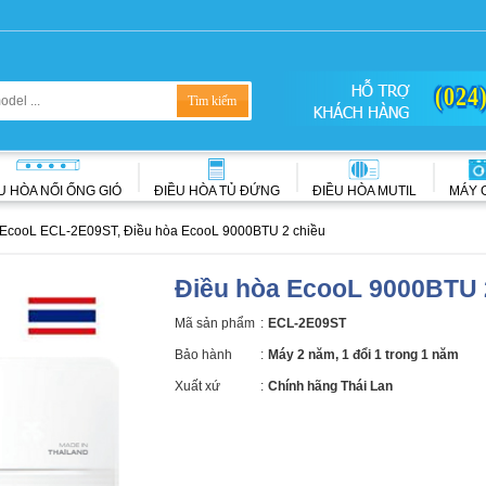
(024
U HÒA NỐI ỐNG GIÓ
ĐIỀU HÒA TỦ ĐỨNG
ĐIỀU HÒA MUTIL
MÁY 
EcooL ECL-2E09ST, Điều hòa EcooL 9000BTU 2 chiều
Điều hòa EcooL 9000BTU 
Mã sản phẩm
:
ECL-2E09ST
Bảo hành
:
Máy 2 năm, 1 đổi 1 trong 1 năm
Xuất xứ
:
Chính hãng Thái Lan