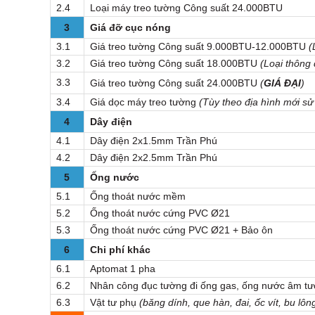
2.4
Loại máy treo tường Công suất 24.000BTU
3
Giá đỡ cục nóng
3.1
Giá treo tường Công suất 9.000BTU-12.000BTU
(
3.2
Giá treo tường Công suất 18.000BTU
(Loại thông
3.3
Giá treo tường Công suất 24.000BTU
(
GIÁ ĐẠI
)
3.4
Giá dọc máy treo tường
(Tùy theo địa hình mới sử
4
Dây điện
4.1
Dây điện 2x1.5mm Trần Phú
4.2
Dây điện 2x2.5mm Trần Phú
5
Ống nước
5.1
Ống thoát nước mềm
5.2
Ống thoát nước cứng PVC Ø21
5.3
Ống thoát nước cứng PVC Ø21 + Bảo ôn
6
Chi phí khác
6.1
Aptomat 1 pha
6.2
Nhân công đục tường đi ống gas, ống nước âm t
6.3
Vật tư phụ
(băng dính, que hàn, đai, ốc vít, bu lông