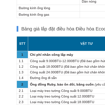
Dàn nóng
Đường kính ống lỏng
Đường kính ống gas
Bảng giá lắp đặt điều hòa Điều hòa E
STT
VẬT TƯ
1
Chi phí nhân công lắp máy
1.1
Công suất 9.000BTU-12.000BTU
(Đã bao gồm hút
1.2
Công suất 18.000BTU
(Đã bao gồm hút chân khô
1.3
Công suất 24.000BTU
(Đã bao gồm hút chân khô
1.4
Đường ống đi sẵn
2
Ống đồng Ruby, bảo ôn đôi, băng cuốn
(yêu c
2.1
Loại máy treo tường Công suất 9.000BTU
2.2
Loại máy treo tường Công suất 12.000BTU
2.3
Loại máy treo tường Công suất 18.000BTU