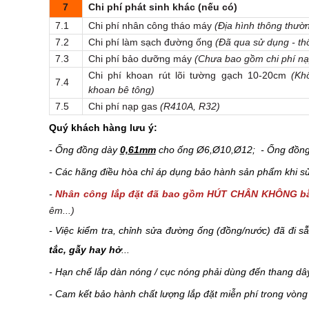
7
Chi phí phát sinh khác (nếu có)
7.1
Chi phí nhân công tháo máy
(Địa hình thông thườ
7.2
Chi phí làm sạch đường ống
(Đã qua sử dụng - thổ
7.3
Chi phí bảo dưỡng máy
(Chưa bao gồm chi phí nạ
Chi phí khoan rút lõi tường gạch 10-20cm
(Kh
7.4
khoan bê tông)
7.5
Chi phí nạp gas
(R410A, R32)
Quý khách hàng lưu ý:
- Ống đồng dày
0,61mm
cho ống Ø6,Ø10,Ø12; - Ống đồn
- Các hãng điều hòa chỉ áp dụng bảo hành sản phẩm khi sử 
-
Nhân công lắp đặt đã bao gồm HÚT CHÂN KHÔNG 
êm...)
- Việc kiểm tra, chỉnh sửa đường ống (đồng/nước) đã đi 
tắc, gẫy hay hở
...
- Hạn chế lắp dàn nóng / cục nóng phải dùng đến thang dâ
- Cam kết bảo hành chất lượng lắp đặt miễn phí trong vòn