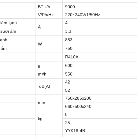
BTU/h
9000
V/Ph/Hz
220~240V/1/50Hz
làm lạnh
4
A
-sưởi ẩm
3,3
lạnh
883
W
i ấm
750
R410A
g
600
mᵌ/h
550
42
dB(A)
52
750x285x200
mm
660x500x240
8
kg
25
YYK18-4B