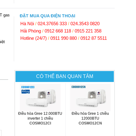
T gas
ĐẶT MUA QUA ĐIỆN THOẠI
Hà Nội
/
024.37656 333
/
024.3543 0820
Hải Phòng
/
0912 668 118
/
0915 221 358
Hotline (24/7)
/
0911 990 880
/
0912 87 5511
iệt
CÓ THỂ BẠN QUAN TÂM
Điều hòa Gree 12.000BTU
Điều hòa Gree 1 chiều
inverter 1 chiều
12000BTU
COSMO12CI
COSMO12CN