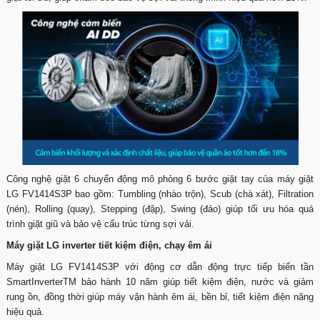
Công nghệ giặt 6 chuyển động mô phỏng 6 bước giặt tay của máy giặt
LG FV1414S3P bao gồm: Tumbling (nhào trộn), Scub (chà xát), Filtration
(nén), Rolling (quay), Stepping (đập), Swing (đảo) giúp tối ưu hóa quá
trình giặt giũ và bảo vệ cấu trúc từng sợi vải.
Máy giặt LG inverter tiết kiệm điện, chạy êm ái
Máy giặt LG FV1414S3P với động cơ dẫn động trực tiếp biến tần
SmartInverterTM bảo hành 10 năm giúp tiết kiệm điện, nước và giảm
rung ồn, đồng thời giúp máy vận hành êm ái, bền bỉ, tiết kiệm điện năng
hiệu quả.