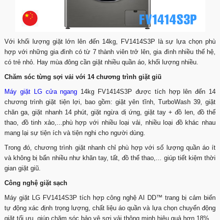
Với khối lượng giặt lớn lên đến 14kg, FV1414S3P là sự lựa chọn phù
hợp với những gia đình có từ 7 thành viên trở lên, gia đình nhiều thế hệ,
có trẻ nhỏ. Hay mùa đông cần giặt nhiều quần áo, khối lượng nhiều.
Chăm sóc từng sợi vải với 14 chương trình giặt giũ
Máy giặt LG cửa ngang
14kg FV1414S3P được tích hợp lên đến 14
chương trình giặt tiện lợi, bao gồm: giặt yên tĩnh, TurboWash 39, giặt
chăn ga, giặt nhanh 14 phút, giặt ngừa dị ứng, giặt tay + đồ len, đồ thể
thao, đồ tinh xảo,...phù hợp với nhiều loại vải, nhiều loại đồ khác nhau
mang lại sự tiện ích và tiện nghi cho người dùng.
Trong đó, chương trình giặt nhanh chỉ phù hợp với số lượng quần áo ít
và không bị bẩn nhiều như khăn tay, tất, đồ thể thao,... giúp tiết kiệm thời
gian giặt giũ.
Công nghệ giặt sạch
Máy giặt LG FV1414S3P tích hợp công nghệ AI DD™ trang bị cảm biến
tự động xác định trọng lượng, chất liệu áo quần và lựa chọn chuyển động
giặt tối ưu, giúp chăm sóc bảo vệ sợi vải thông minh hiệu quả hơn 18%.