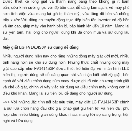
Được thiết kế lồng giặt và thanh nâng bằng thép không gỉ ít bám
bẩn, cửa kính cường lực với độ bền cao, dễ dàng làm sạch, vỏ máy phủ
sơn tĩnh điện vừa mang lại giá trị thẩm mỹ, vừa tăng độ bền và chống
trầy xước.Với động cơ truyền động trực tiếp biến tần Inverter có độ bền
và êm cao, giúp máy vận hành bền bỉ, bảo hành lên đến 10 năm. Mang lại
sự yên tâm, hài lòng cho người dùng khi đã chọn mua và sử dụng lâu
dài.
Máy giặt LG FV1414S3P sử dụng dễ dàng
Nhiều người dùng hiện nay cho rằng những dòng máy giặt đời mới, nhiều
tính năng hơn sẽ khó sử dụng hơn. Nhưng thực chất những dòng máy
giặt cao cấp như FV1414S3P được thiết kế hiện đại với màn hình LED
hiển thị, người dùng sẽ dễ dàng quan sát và nhận biết chế độ giặt, bên
cạnh đó với điều chỉnh dạng núm xoay được ghi rõ các chương trình giặt
và chế độ giặt, chính vì vậy việc sử dụng và điều chỉnh máy không còn là
điều khó khăn. Mang lại sự tiện lợi, dễ dàng cho người sử dụng.
=>> Với những đặc tính nổi bật nêu trên, máy giặt LG FV1414S3P chính
là sự lựa chọn hàng đầu cho giải pháp giặt giũ tiện lợi và hiện đại, phù
hợp cho nhiều không gian sống khác nhau, mang tới sự sang trọng, tiện
nghi và hữu dụng.