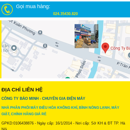
Gọi mua hàng:
024.35430.820
ĐỊA CHỈ LIÊN HỆ
CÔNG TY BẢO MINH - CHUYÊN GIA ĐIỆN MÁY
NHÀ PHÂN PHỐI MÁY ĐIỀU HÒA KHÔNG KHÍ, BÌNH NÓNG LẠNH, MÁY
GIẶT, CHÍNH HÃNG GIÁ RẺ
GPKD:0106438876 - Ngày cấp: 16/1/2014 - Nơi cấp: Sở KH & ĐT TP. Hà
Nội