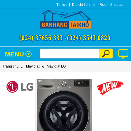
Tin tức
Địa chỉ liên hệ
Rss
Sitemap
(024) 37656 333 -
(024) 3543 0820
MENU
Trang chủ
Máy giặt
Máy giặt LG