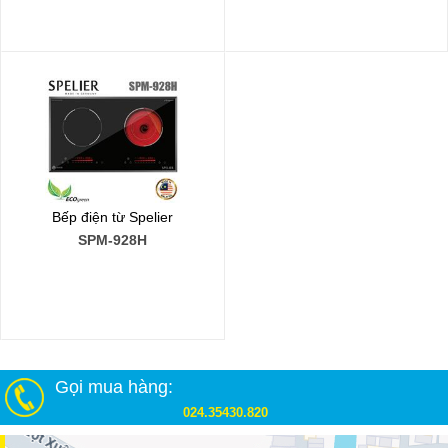
Bếp điện từ Spelier
SPM-928H
Gọi mua hàng:
024.35430.820