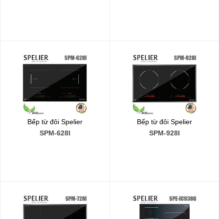
Bếp từ đôi Spelier
Bếp từ đôi Spelier
SPM-628I
SPM-928I