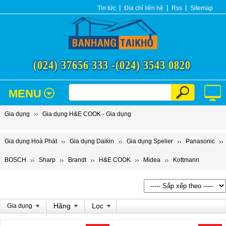
Tin tức
Địa chỉ liên hệ
Rss
Sitemap
(024) 37656 333 -
(024) 3543 0820
MENU
Gia dụng
Gia dụng H&E COOK - Gia dụng
Gia dụng Hoà Phát
Gia dụng Daikin
Gia dụng Spelier
Panasonic
BOSCH
Sharp
Brandt
H&E COOK
Midea
Kottmann
Hãng
Lọc
Gia dụng