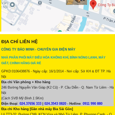
ĐỊA CHỈ LIÊN HỆ
CÔNG TY BẢO MINH - CHUYÊN GIA ĐIỆN MÁY
NHÀ PHÂN PHỐI MÁY ĐIỀU HÒA KHÔNG KHÍ, BÌNH NÓNG LẠNH, MÁY
GIẶT, CHÍNH HÃNG GIÁ RẺ
GPKD:0106438876 - Ngày cấp: 16/1/2014 - Nơi cấp: Sở KH & ĐT TP. Hà
Nội
Địa chỉ Văn phòng + Kho hàng
246 Đường Nguyễn Văn Giáp (K2 Cũ) - P. Cầu Diễn - Q. Nam Từ Liêm - Hà
Nội
(
Cách SVĐ Mỹ Đình 1.5Km
)
Điện thoại
:
024.37656 333
|
024.3543 0820
-
Hotline
:
0911 990 880
Địa chỉ Kho hàng [Gần nhà máy Bia Sài Gòn]
Lô TT3-32, Đường CN9, KCN Vừa và Nhỏ Từ Liêm, P. Phương Canh, - Q.