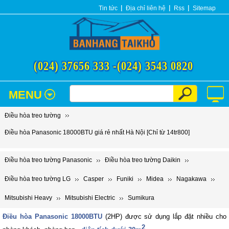
Tin tức
Địa chỉ liên hệ
Rss
Sitemap
(024) 37656 333 -
(024) 3543 0820
MENU
Điều hòa treo tường
Điều hòa Panasonic 18000BTU giá rẻ nhất Hà Nội [Chỉ từ 14tr800]
Điều hòa treo tường Panasonic
Điều hòa treo tường Daikin
Điều hòa treo tường LG
Casper
Funiki
Midea
Nagakawa
Mitsubishi Heavy
Mitsubishi Electric
Sumikura
Điều hòa Panasonic 18000BTU
(2HP) được sử dụng lắp đặt nhiều cho
2