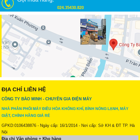
024.35430.820
ĐỊA CHỈ LIÊN HỆ
CÔNG TY BẢO MINH - CHUYÊN GIA ĐIỆN MÁY
NHÀ PHÂN PHỐI MÁY ĐIỀU HÒA KHÔNG KHÍ, BÌNH NÓNG LẠNH, MÁY
GIẶT, CHÍNH HÃNG GIÁ RẺ
GPKD:0106438876 - Ngày cấp: 16/1/2014 - Nơi cấp: Sở KH & ĐT TP. Hà
Nội
Địa chỉ Văn phòng + Kho hàng