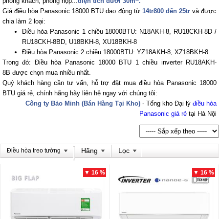
phòng khách, phòng họp...
diện tích dưới 30m
.
Giá điều hòa Panasonic 18000 BTU dao động từ
14tr800 đến 25tr
và được
chia làm 2 loại:
Điều hòa Panasonic 1 chiều 18000BTU: N18AKH-8, RU18CKH-8D /
RU18CKH-8BD, U18BKH-8, XU18BKH-8
Điều hòa Panasonic 2 chiều 18000BTU: YZ18AKH-8, XZ18BKH-8
Trong đó: Điều hòa Panasonic 18000 BTU 1 chiều inverter RU18AKH-
8B được chọn mua nhiều nhất.
Quý khách hàng cần tư vấn, hỗ trợ đặt mua điều hòa Panasonic 18000
BTU giá rẻ, chính hãng hãy liên hệ ngay với chúng tôi:
Công ty Bảo Minh (Bán Hàng Tại Kho)
- Tổng kho Đại lý
điều hòa
Panasonic giá rẻ
tại Hà Nội
Hãng
Lọc
Điều hòa treo tường
▼ 16 %
▼ 16 %