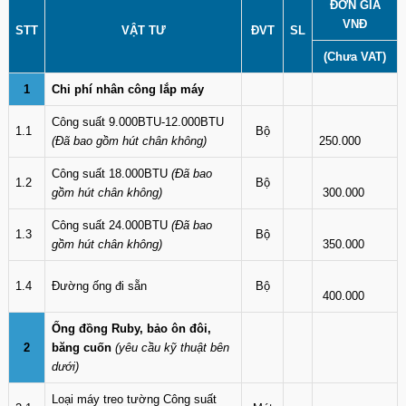
ĐƠN GIÁ
VNĐ
STT
VẬT TƯ
ĐVT
SL
(Chưa VAT)
1
Chi phí nhân công lắp máy
Công suất 9.000BTU-12.000BTU
1.1
Bộ
(Đã bao gồm hút chân không)
250.000
Công suất 18.000BTU
(Đã bao
1.2
Bộ
gồm hút chân không)
300.000
Công suất 24.000BTU
(Đã bao
1.3
Bộ
gồm hút chân không)
350.000
1.4
Đường ống đi sẵn
Bộ
400.000
Ống đồng Ruby, bảo ôn đôi,
2
băng cuốn
(yêu cầu kỹ thuật bên
dưới)
Loại máy treo tường Công suất