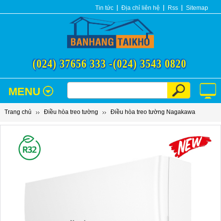
Tin tức
Địa chỉ liên hệ
Rss
Sitemap
(024) 37656 333 -
(024) 3543 0820
MENU
Trang chủ
Điều hòa treo tường
Điều hòa treo tường Nagakawa