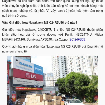
Nagakawa có các trạm bảo hành trên toàn quốc, cùng đội ngũ kỹ thuật
viên chuyên nghiệp nhiệt tình luôn sẵn sàng hỗ trợ mọi khách hàng một
cách nhanh chóng và tốt nhất. Vì vậy, bạn sẽ hoàn toàn yên tâm trong
quá trình sử dụng.
Vậy, Giá điều hòa Nagakawa NS-C24R2U86 thế nào?
Giá điều hòa Nagakawa 24000BTU 1 chiều NS-C24R2U86 thuộc phân
khúc điều hòa giá rẻ tương đương với Funiki HSC24TMU, Midea
MSAFII-24CNR8, Sumikura
APS240...và Casper
SC-24FS33
Quý khách hàng mua điều hòa Nagakawa NS-C24R2U86 vui lòng liên hệ
ngay với chúng tôi: