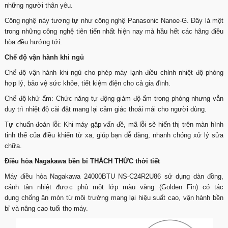
những người thân yêu.
Công nghệ này tương tự như công nghệ Panasonic Nanoe-G. Đây là một
trong những công nghệ tiên tiến nhất hiện nay mà hầu hết các hãng điều
hòa đều hướng tới.
Chế độ vận hành khi ngủ
Chế độ vận hành khi ngủ cho phép máy lạnh điều chỉnh nhiệt độ phòng
hợp lý, bảo vệ sức khỏe, tiết kiệm điện cho cả gia đình.
Chế độ khử ẩm: Chức năng tự động giảm độ ẩm trong phòng nhưng vẫn
duy trì nhiệt độ cài đặt mang lại cảm giác thoải mái cho người dùng.
Tự chuẩn đoán lỗi: Khi máy gặp vấn đề, mã lỗi sẽ hiển thị trên màn hình
tinh thể của điều khiển từ xa, giúp bạn dễ dàng, nhanh chóng xử lý sửa
chữa.
Điều hòa Nagakawa bền bỉ THÁCH THỨC thời tiết
Máy điều hòa Nagakawa 24000BTU NS-C24R2U86 sử dụng dàn đồng,
cánh tản nhiệt được phủ một lớp màu vàng (Golden Fin) có tác
dụng chống ăn mòn từ môi trường mang lại hiệu suất cao, vận hành bền
bỉ và nâng cao tuổi thọ máy.