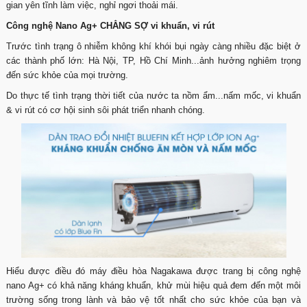
gian yên tĩnh làm việc, nghỉ ngơi thoải mái.
Công nghệ Nano Ag+ CHẲNG SỢ vi khuẩn, vi rút
Trước tình trạng ô nhiễm không khí khói bụi ngày càng nhiều đặc biệt ở
các thành phố lớn: Hà Nội, TP, Hồ Chí Minh...ảnh hưởng nghiêm trọng
đến sức khỏe của mọi trường.
Do thực tế tình trạng thời tiết của nước ta nồm ẩm...nấm mốc, vi khuẩn
& vi rút có cơ hội sinh sôi phát triển nhanh chóng.
Hiểu được điều đó máy điều hòa Nagakawa được trang bị công nghệ
nano Ag+ có khả năng kháng khuẩn, khử mùi hiệu quả đem đến một môi
trường sống trong lành và bảo vệ tốt nhất cho sức khỏe của bạn và