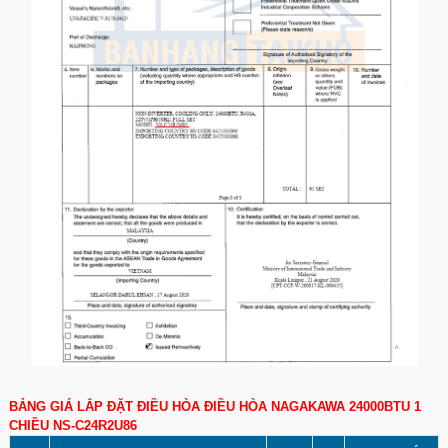
BẢNG GIÁ LẮP ĐẶT ĐIỀU HÒA ĐIỀU HÒA NAGAKAWA 24000BTU 1
CHIỀU NS-C24R2U86