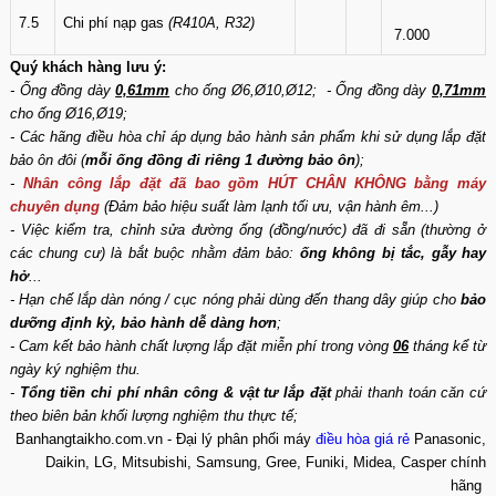
7.5
Chi phí nạp gas
(R410A, R32)
7.000
Quý khách hàng lưu ý:
- Ống đồng dày
0,61mm
cho ống Ø6,Ø10,Ø12; - Ống đồng dày
0,71mm
cho ống Ø16,Ø19;
- Các hãng điều hòa chỉ áp dụng bảo hành sản phẩm khi sử dụng lắp đặt
bảo ôn đôi (
mỗi ống đồng đi riêng 1 đường bảo ôn
);
-
Nhân công lắp đặt đã bao gồm HÚT CHÂN KHÔNG bằng máy
chuyên dụng
(Đảm bảo hiệu suất làm lạnh tối ưu, vận hành êm...)
- Việc kiểm tra, chỉnh sửa đường ống (đồng/nước) đã đi sẵn (thường ở
các chung cư) là bắt buộc nhằm đảm bảo:
ống không bị tắc, gẫy hay
hở
...
- Hạn chế lắp dàn nóng / cục nóng phải dùng đến thang dây giúp cho
bảo
dưỡng định kỳ, bảo hành dễ dàng hơn
;
- Cam kết bảo hành chất lượng lắp đặt miễn phí trong vòng
06
tháng kể từ
ngày ký nghiệm thu.
-
Tổng tiền chi phí nhân công & vật tư lắp đặt
phải thanh toán căn cứ
theo biên bản khối lượng nghiệm thu thực tế;
Banhangtaikho.com.vn - Đại lý phân phối máy
điều hòa giá rẻ
Panasonic,
Daikin, LG, Mitsubishi, Samsung, Gree, Funiki, Midea, Casper chính
hãng