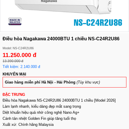
Điều hòa Nagakawa 24000BTU 1 chiều NS-C24R2U86
Model: NS-C24R2U86
11.250.000 đ
13.390.000 đ
Tiết kiệm: 2.140.000 đ
KHUYẾN MẠI
Giao hàng miễn phí Hà Nội - Hải Phòng
(Tùy khu vực)
ĐẶC TRƯNG
Điều hòa Nagakawa NS-C24R2U86 24000BTU 1 chiều [Model 2026]
Làm lạnh nhanh, kiểu dáng đẹp mắt sang trọng
Diệt khuẩn hiệu quả nhờ công nghệ Nano Ag+
Cánh tản nhiệt Golden Fin giúp tăng tuổi thọ
Xuất xứ: Chính hãng Malaysia