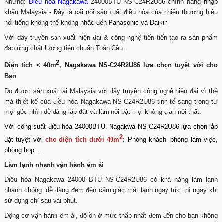
Nhưng:
Điều hòa Nagakawa
24000BTU NS-C24R2U86 chính hãng nhập
khẩu Malaysia - Đây là cái nôi sản xuất điều hòa của nhiều thương hiệu
nổi tiếng không thể không
nhắc đến Panasonic và
Daikin
Với dây truyền sản xuất hiện đại & công nghệ tiến tiến tạo ra sản phẩm
đáp ứng chất lượng tiêu chuẩn Toàn Cầu.
2
Diện tích < 40m
, Nagakawa NS-C24R2U86 lựa chọn tuyệt vời cho
Bạn
Do được sản xuất tại Malaysia với dây truyền công nghệ hiện đại vì thế
mà thiết kế của điều hòa Nagakawa NS-C24R2U86 tinh tế sang trọng từ
mọi góc nhìn dễ dàng lắp đặt và làm nổi bật mọi không gian nội thất.
Với công suất
điều hòa 24000BTU
, Nagakwa NS-C24R2U86 lựa chọn lắp
2
đặt tuyệt vời
cho diện tích dưới 40m
: Phòng khách, phòng làm việc,
phòng họp…
Làm lạnh nhanh vận hành êm ái
Điều hòa Nagakawa 24000 BTU NS-C24R2U86 có khả năng làm lạnh
nhanh chóng, dễ dàng đem đến cảm giác mát lạnh ngay tức thì ngay khi
sử dụng chỉ sau vài phút.
Động cơ vận hành êm ái, độ ồn ở mức thấp nhất đem đến cho bạn không