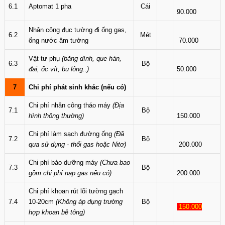
6.1
Aptomat 1 pha
Cái
90.000
Nhân công đục tường đi ống gas,
6.2
Mét
ống nước âm tường
70.000
Vật tư phụ
(băng dính, que hàn,
6.3
Bộ
đai, ốc vít, bu lông..)
50.000
7
Chi phí phát sinh khác (nếu có)
Chi phí nhân công tháo máy
(Địa
7.1
Bộ
hình thông thường)
150.000
Chi phí làm sạch đường ống
(Đã
7.2
Bộ
qua sử dụng - thổi gas hoặc Nitơ)
200.000
Chi phí bảo dưỡng máy
(Chưa bao
7.3
Bộ
gồm chi phí nạp gas nếu có)
200.000
Chi phí khoan rút lõi tường gạch
7.4
10-20cm
(Không áp dụng trường
Bộ
150.000
hợp khoan bê tông)