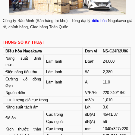
Công ty Bảo Minh (Bán hàng tại kho) - Tổng đại lý
điều hòa
Nagakawa giá
rẻ, chính hãng, Giao hàng Toàn Quốc.
THÔNG SỐ KỸ THUẬT
Điều hòa Nagakawa
Đơn vị
NS-
C24R2U86
Năng suất định
Làm lạnh
Btu/h
24,000
mức
Điện năng tiêu thụ
Làm lạnh
W
2,380
Cường độ dòng
Làm lạnh
A
11.0
điện
Nguồn điện
V/P/Hz
220-240/1/50
Lưu lượng gió cục trong
m3/h
1,010
Năng suất tách ẩm
L/h
3.0
Cục trong
dB(A)
45/41/37
Độ ồn
Cục ngoài
dB(A)
56
Cục trong
mm
1040x327x220
Kích thước thân