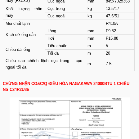
máy (RxCxS)
Cục ngoài
mm
845x702x363
Cục trong
kg
13.5/17
Khối lượng thân
máy
Cục ngoài
kg
47.5/51
Môi chất lạnh
R410A
Lỏng
mm
F9.52
Kích cỡ ống dẫn
Hơi
mm
F15.88
Tiêu chuẩn
m
5
Chiều dài ống
Tối đa
m
20
Chiều cao chênh lệch cục trong - cục
m
7.5
ngoài tối đa
CHỨNG NHẬN CO&C/Q ĐIỀU HÒA NAGAKAWA 24000BTU 1 CHIỀU
NS-C24R2U86