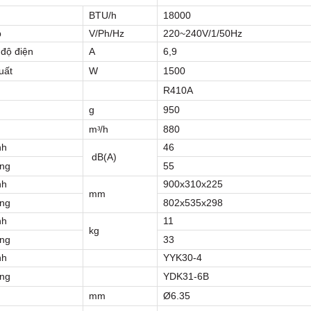
BTU/h
18000
p
V/Ph/Hz
220~240V/1/50Hz
độ điện
A
6,9
uất
W
1500
R410A
g
950
mᵌ/h
880
nh
46
dB(A)
ng
55
nh
900x310x225
mm
ng
802x535x298
nh
11
kg
ng
33
nh
YYK30-4
ng
YDK31-6B
mm
Ø6.35