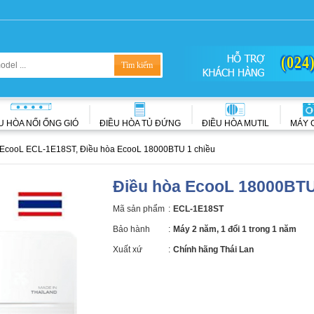
(024
U HÒA NỐI ỐNG GIÓ
ĐIỀU HÒA TỦ ĐỨNG
ĐIỀU HÒA MUTIL
MÁY 
EcooL ECL-1E18ST, Điều hòa EcooL 18000BTU 1 chiều
Điều hòa EcooL 18000BTU
Mã sản phẩm
:
ECL-1E18ST
Bảo hành
:
Máy 2 năm, 1 đổi 1 trong 1 năm
Xuất xứ
:
Chính hãng Thái Lan