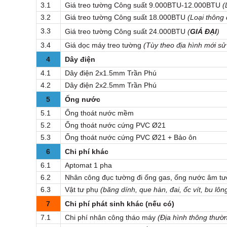
3.1
Giá treo tường Công suất 9.000BTU-12.000BTU
(
3.2
Giá treo tường Công suất 18.000BTU
(Loại thông
3.3
Giá treo tường Công suất 24.000BTU
(
GIÁ ĐẠI
)
3.4
Giá dọc máy treo tường
(Tùy theo địa hình mới sử
4
Dây điện
4.1
Dây điện 2x1.5mm Trần Phú
4.2
Dây điện 2x2.5mm Trần Phú
5
Ống nước
5.1
Ống thoát nước mềm
5.2
Ống thoát nước cứng PVC Ø21
5.3
Ống thoát nước cứng PVC Ø21 + Bảo ôn
6
Chi phí khác
6.1
Aptomat 1 pha
6.2
Nhân công đục tường đi ống gas, ống nước âm t
6.3
Vật tư phụ
(băng dính, que hàn, đai, ốc vít, bu lông
7
Chi phí phát sinh khác (nếu có)
7.1
Chi phí nhân công tháo máy
(Địa hình thông thườ