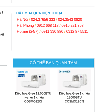
8ST
ĐẶT MUA QUA ĐIỆN THOẠI
Hà Nội
/
024.37656 333
/
024.3543 0820
Hải Phòng
/
0912 668 118
/
0915 221 358
Hotline (24/7)
/
0911 990 880
/
0912 87 5511
iệt
CÓ THỂ BẠN QUAN TÂM
Điều hòa Gree 12.000BTU
Điều hòa Gree 1 chiều
inverter 1 chiều
12000BTU
COSMO12CI
COSMO12CN