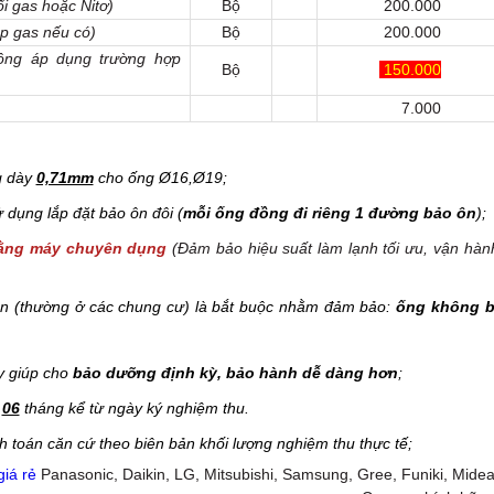
i gas hoặc Nitơ)
Bộ
200.000
p gas nếu có)
Bộ
200.000
ông áp dụng trường hợp
Bộ
150.000
7.000
g dày
0,71mm
cho ống Ø16,Ø19;
dụng lắp đặt bảo ôn đôi (
mỗi ống đồng đi riêng 1 đường bảo ôn
);
bằng máy chuyên dụng
(Đảm bảo hiệu suất làm lạnh tối ưu, vận hàn
sẵn (thường ở các chung cư) là bắt buộc nhằm đảm bảo:
ống không b
y giúp cho
bảo dưỡng định kỳ, bảo hành dễ dàng hơn
;
g
06
tháng kể từ ngày ký nghiệm thu.
h toán căn cứ theo biên bản khối lượng nghiệm thu thực tế;
giá rẻ
Panasonic, Daikin, LG, Mitsubishi, Samsung, Gree, Funiki, Midea