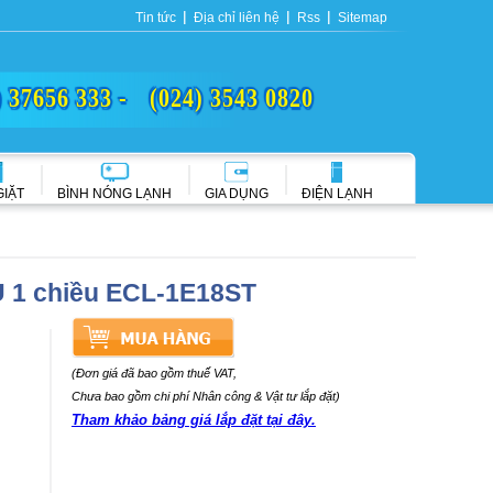
Tin tức
Địa chỉ liên hệ
Rss
Sitemap
) 37656 333 -
(024) 3543 0820
GIẶT
BÌNH NÓNG LẠNH
GIA DỤNG
ĐIỆN LẠNH
 1 chiều ECL-1E18ST
(Đơn giá đã bao gồm thuế VAT,
Chưa bao gồm chi phí Nhân công & Vật tư lắp đặt)
Tham khảo bảng giá lắp đặt tại đây.