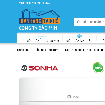
CHUYÊN GIA ĐIỆN MÁY
ĐIỀU HÒA TREO TƯỜNG
ĐIỀU HÒA ÂM TRẦN
ĐIỀ
Trang chủ
Điều hòa treo tường
Điều hòa treo tường EcooL