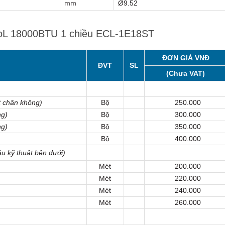
mm
Ø9.52
cooL 18000BTU 1 chiều ECL-1E18ST
ĐƠN GIÁ VNĐ
ĐVT
SL
(Chưa VAT)
 chân không)
Bộ
250.000
ng)
Bộ
300.000
ng)
Bộ
350.000
Bộ
400.000
ầu kỹ thuật bên dưới)
Mét
200.000
Mét
220.000
Mét
240.000
Mét
260.000