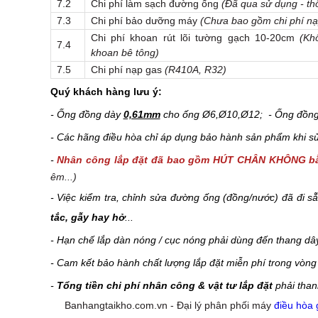
7.2
Chi phí làm sạch đường ống
(Đã qua sử dụng - thổ
7.3
Chi phí bảo dưỡng máy
(Chưa bao gồm chi phí nạ
Chi phí khoan rút lõi tường gạch 10-20cm
(Kh
7.4
khoan bê tông)
7.5
Chi phí nạp gas
(R410A, R32)
Quý khách hàng lưu ý:
- Ống đồng dày
0,61mm
cho ống Ø6,Ø10,Ø12; - Ống đồn
- Các hãng điều hòa chỉ áp dụng bảo hành sản phẩm khi sử 
-
Nhân công lắp đặt đã bao gồm HÚT CHÂN KHÔNG 
êm...)
- Việc kiểm tra, chỉnh sửa đường ống (đồng/nước) đã đi 
tắc, gẫy hay hở
...
- Hạn chế lắp dàn nóng / cục nóng phải dùng đến thang dâ
- Cam kết bảo hành chất lượng lắp đặt miễn phí trong vòn
-
Tổng tiền chi phí nhân công & vật tư lắp đặt
phải than
Banhangtaikho.com.vn - Đại lý phân phối máy
điều hòa 