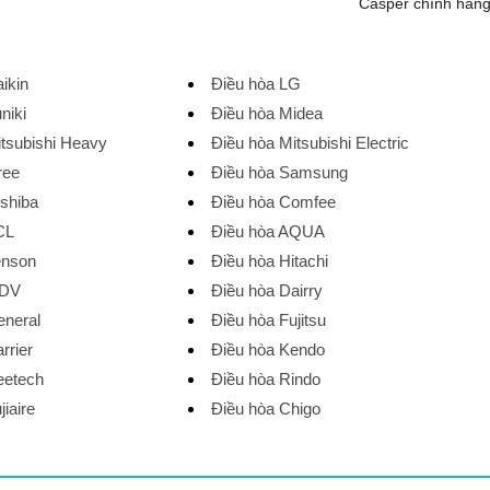
Casper chính hãn
ikin
Điều hòa LG
niki
Điều hòa Midea
itsubishi Heavy
Điều hòa Mitsubishi Electric
ree
Điều hòa Samsung
oshiba
Điều hòa Comfee
CL
Điều hòa AQUA
enson
Điều hòa Hitachi
MDV
Điều hòa Dairry
eneral
Điều hòa Fujitsu
rrier
Điều hòa Kendo
eetech
Điều hòa Rindo
jiaire
Điều hòa Chigo