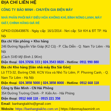
ĐỊA CHỈ LIÊN HỆ
CÔNG TY BẢO MINH - CHUYÊN GIA ĐIỆN MÁY
NHÀ PHÂN PHỐI MÁY ĐIỀU HÒA KHÔNG KHÍ, BÌNH NÓNG LẠNH, MÁY
GIẶT, CHÍNH HÃNG GIÁ RẺ
GPKD:0106438876 - Ngày cấp: 16/1/2014 - Nơi cấp: Sở KH & ĐT TP. Hà
Nội
Địa chỉ Văn phòng + Kho hàng
246 Đường Nguyễn Văn Giáp (K2 Cũ) - P. Cầu Diễn - Q. Nam Từ Liêm - Hà
Nội
(
Cách SVĐ Mỹ Đình 1.5Km
)
Điện thoại
:
024.37656 333
|
024.3543 0820
-
Hotline
:
0911 990 880
Địa chỉ Kho hàng [Gần nhà máy Bia Sài Gòn]
Lô TT3-32, Đường CN9, KCN Vừa và Nhỏ Từ Liêm, P. Phương Canh, - Q.
Nam Từ Liêm - Hà Nội
Điện thoại
:
024.3858 5000
|
024.3858 8000
-
Hotline
:
0912 668 118
Công ty Bảo Minh - CN Hải Phòng
354 Đường Trường Chinh - P. Kiến An - Hải Phòng
Điện thoại
:
0912 668 118
-
0915 221 358
Email
:
banhangtaikho@gmail.com
Website
:
https://banhangtaikho.com.vn
| https://dienmaybaominh.vn