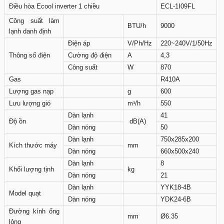
Điều hòa Ecool inverter 1 chiều
ECL-1I09FL
Công suất làm
BTU/h
9000
lạnh danh định
Điện áp
V/Ph/Hz
220~240V/1/50Hz
Thông số điện
Cường độ điện
A
4,3
Công suất
W
870
Gas
R410A
Lượng gas nạp
g
600
Lưu lượng gió
mᵌ/h
550
Dàn lạnh
41
Độ ồn
dB(A)
Dàn nóng
50
Dàn lạnh
750x285x200
Kích thước máy
mm
Dàn nóng
660x500x240
Dàn lạnh
8
Khối lượng tịnh
kg
Dàn nóng
21
Dàn lạnh
YYK18-4B
Model quạt
Dàn nóng
YDK24-6B
Đường kính ống
mm
Ø6.35
lỏng