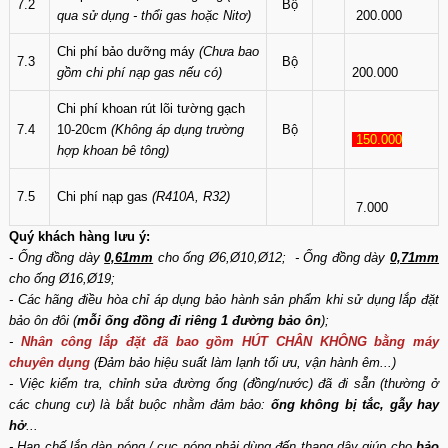
7.2
Bộ
qua sử dụng - thổi gas hoặc Nitơ)
200.000
Chi phí bảo dưỡng máy
(Chưa bao
7.3
Bộ
gồm chi phí nạp gas nếu có)
200.000
Chi phí khoan rút lõi tường gạch
7.4
10-20cm
(Không áp dụng trường
Bộ
150.000
hợp khoan bê tông)
7.5
Chi phí nạp gas
(R410A, R32)
7.000
Quý khách hàng lưu ý:
- Ống đồng dày
0,61mm
cho ống Ø6,Ø10,Ø12; - Ống đồng dày
0,71mm
cho ống Ø16,Ø19;
- Các hãng điều hòa chỉ áp dụng bảo hành sản phẩm khi sử dụng lắp đặt
bảo ôn đôi (
mỗi ống đồng đi riêng 1 đường bảo ôn
);
-
Nhân công lắp đặt đã bao gồm HÚT CHÂN KHÔNG bằng máy
chuyên dụng
(Đảm bảo hiệu suất làm lạnh tối ưu, vận hành êm...)
- Việc kiểm tra, chỉnh sửa đường ống (đồng/nước) đã đi sẵn (thường ở
các chung cư) là bắt buộc nhằm đảm bảo:
ống không bị tắc, gẫy hay
hở
...
- Hạn chế lắp dàn nóng / cục nóng phải dùng đến thang dây giúp cho
bảo