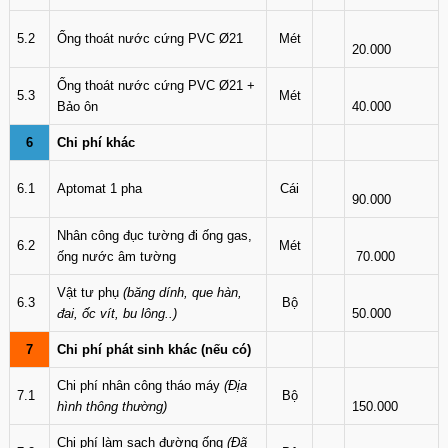
5.2
Ống thoát nước cứng PVC Ø21
Mét
20.000
Ống thoát nước cứng PVC Ø21 +
5.3
Mét
Bảo ôn
40.000
6
Chi phí khác
6.1
Aptomat 1 pha
Cái
90.000
Nhân công đục tường đi ống gas,
6.2
Mét
ống nước âm tường
70.000
Vật tư phụ
(băng dính, que hàn,
6.3
Bộ
đai, ốc vít, bu lông..)
50.000
7
Chi phí phát sinh khác (nếu có)
Chi phí nhân công tháo máy
(Địa
7.1
Bộ
hình thông thường)
150.000
Chi phí làm sạch đường ống
(Đã