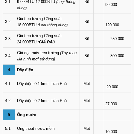
3.1
9.000BTU-12.000BTU
(Loại thông
Bộ
90.000
dụng)
Giá treo tường Công suất
3.2
Bộ
18.000BTU
(Loại thông dụng)
120.000
Giá treo tường Công suất
3.3
Bộ
250.000
24.000BTU
(
GIÁ ĐẠI
)
Giá dọc máy treo tường
(Tùy theo
3.4
Bộ
300.000
địa hình mới sử dụng)
4
Dây điện
4.1
Dây điện 2x1.5mm Trần Phú
Mét
20.000
4.2
Dây điện 2x2.5mm Trần Phú
Mét
27.000
5
Ống nước
5.1
Ống thoát nước mềm
Mét
10.000