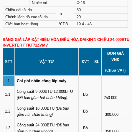
Nước xả
Φ 16
Chiều dài tối đa
30
m
Chênh lệch độ cao tối đa
20
Giới hạn hoạt động
°CDB
19.4 - 46
BẢNG GIÁ LẮP ĐẶT ĐIỀU HÒA ĐIỀU HÒA DAIKIN 1 CHIỀU 24.000BTU
INVERTER FTKF71ZVMV
ĐƠN GIÁ
VNĐ
STT
VẬT TƯ
ĐVT
SL
(Chưa VAT)
1
Chi phí nhân công lắp máy
Công suất 9.000BTU-12.000BTU
1.1
Bộ
(Đã bao gồm hút chân không)
250.000
Công suất 18.000BTU
(Đã bao
1.2
Bộ
gồm hút chân không)
300.000
Công suất 24.000BTU
(Đã bao
1.3
Bộ
gồm hút chân không)
350.000