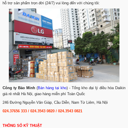
hỗ trợ sản phẩm trọn đời (24/7) vui lòng đến với chúng tôi:
Công ty Bảo Minh
(
Bán hàng tại kho
) - Tổng kho đại lý điều hòa Daikin
giá rẻ nhất Hà Nội, giao hàng miễn phí Toàn Quốc
246 Đường Nguyễn Văn Giáp, Cầu Diễn, Nam Từ Liêm, Hà Nội
024.37656 333
/
024.3543 0820
/
024.3543 0821
THÔNG SỐ KỸ THUẬT