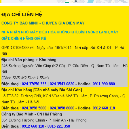
ĐỊA CHỈ LIÊN HỆ
CÔNG TY BẢO MINH - CHUYÊN GIA ĐIỆN MÁY
NHÀ PHÂN PHỐI MÁY ĐIỀU HÒA KHÔNG KHÍ, BÌNH NÓNG LẠNH, MÁY
GIẶT, CHÍNH HÃNG GIÁ RẺ
GPKD:0106438876 - Ngày cấp: 16/1/2014 - Nơi cấp: Sở KH & ĐT TP. Hà
Nội
Địa chỉ Văn phòng + Kho hàng
246 Đường Nguyễn Văn Giáp (K2 Cũ) - P. Cầu Diễn - Q. Nam Từ Liêm - Hà
Nội
(
Cách SVĐ Mỹ Đình 1.5Km
)
Điện thoại
:
024.37656 333
|
024.3543 0820
-
Hotline
:
0911 990 880
Địa chỉ Kho hàng [Gần nhà máy Bia Sài Gòn]
Lô TT3-32, Đường CN9, KCN Vừa và Nhỏ Từ Liêm, P. Phương Canh, - Q.
Nam Từ Liêm - Hà Nội
Điện thoại
:
024.3858 5000
|
024.3858 8000
-
Hotline
:
0912 668 118
Công ty Bảo Minh - CN Hải Phòng
354 Đường Trường Chinh - P. Kiến An - Hải Phòng
Điện thoại
:
0912 668 118
-
0915 221 358