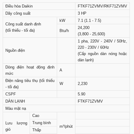
Điều hòa Daikin
FTKF71ZVMV/RKF71ZVMV
Dãy công suất
3 HP
kW
7.1 (1.1 - 7.5)
Công suất danh định
24,200
(tối thiểu - tối đa)
Btu/h
(3,800 - 25,600)
1 pha, 220V - 240V / 50Hz,
220 - 230V / 60Hz
Nguồn điện
(Cấp nguồn dàn nóng hoặc
dàn lạnh)
Dòng điện hoạt động định
A
mức
Điện năng tiêu thụ (tối thiểu
W
2,230
- tối đa)
CSPF
5.90
DÀN LẠNH
FTKF71ZVMV
Màu mặt nạ
Cao
Trung bình
Lưu lượng
m³/phút
gió
Thấp