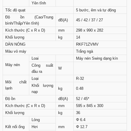
Yên tĩnh
Tốc độ quạt
5 bước, êm và tự động
Độ ồn (Cao/Trung
dB(A)
45 / 42 / 37 / 27
bình/Thấp/Yên tĩnh)
Kích thước (C x R x D)
mm
298 x 990 x 282
Khối lượng
kg
14
DÀN NÓNG
RKF71ZVMV
Màu vỏ máy
Trắng ngà
Loai
Máy nén Swing dạng kín
Máy nén
Công suất
W
đầu ra
Loại
R-32
Môi chất
Khối lượng
lạnh
kg
0.48
nạp
Độ ồn
dB(A)
52 / 45*
Kích thước (C x R x D)
mm
595 x 845 x 300
Khối lượng
kg
36
Lỏng
Φ 6.4
Kết nối ống
Hơi
mm
Φ 12.7