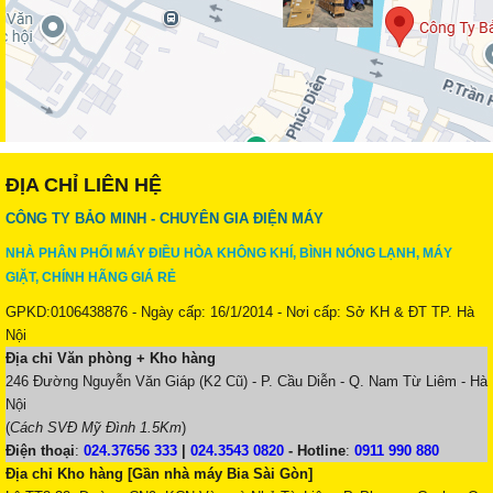
ĐỊA CHỈ LIÊN HỆ
CÔNG TY BẢO MINH - CHUYÊN GIA ĐIỆN MÁY
NHÀ PHÂN PHỐI MÁY ĐIỀU HÒA KHÔNG KHÍ, BÌNH NÓNG LẠNH, MÁY
GIẶT, CHÍNH HÃNG GIÁ RẺ
GPKD:0106438876 - Ngày cấp: 16/1/2014 - Nơi cấp: Sở KH & ĐT TP. Hà
Nội
Địa chỉ Văn phòng + Kho hàng
246 Đường Nguyễn Văn Giáp (K2 Cũ) - P. Cầu Diễn - Q. Nam Từ Liêm - Hà
Nội
(
Cách SVĐ Mỹ Đình 1.5Km
)
Điện thoại
:
024.37656 333
|
024.3543 0820
-
Hotline
:
0911 990 880
Địa chỉ Kho hàng [Gần nhà máy Bia Sài Gòn]