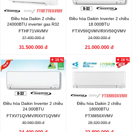
Điều hòa Daikin 2 chiều
Điều hòa Daikin Inverter 2 chiều
24000BTU inverter gas R32
18.000BTU
FTHF71VAVMV
FTXV50QVMV/RXV50QVMV
37.490.000 đ
24.990.000 đ
31.500.000 đ
21.000.000 đ
▼ 16 %
▼ 16 %
Điều hòa Daikin Inverter 2 chiều
Điều hòa Daikin 2 chiều
24.000BTU
18000BTU
FTXV71QVMV/RXV71QVMV
FTXM50XVMV
40.940.000 đ
28.320.000 đ