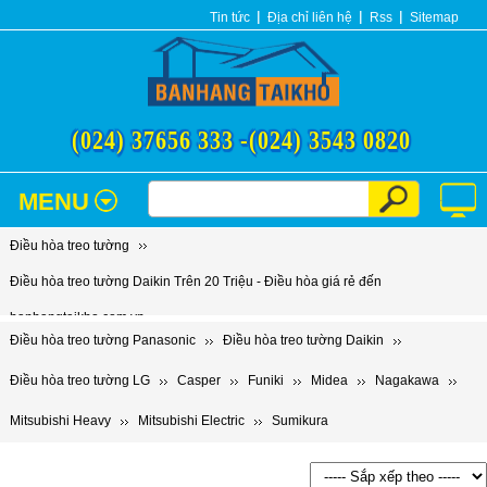
Tin tức
Địa chỉ liên hệ
Rss
Sitemap
(024) 37656 333 -
(024) 3543 0820
MENU
Điều hòa treo tường
Điều hòa treo tường Daikin Trên 20 Triệu - Điều hòa giá rẻ đến
banhangtaikho.com.vn
Điều hòa treo tường Panasonic
Điều hòa treo tường Daikin
Điều hòa treo tường LG
Casper
Funiki
Midea
Nagakawa
Mitsubishi Heavy
Mitsubishi Electric
Sumikura