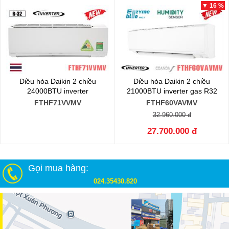
▼ 16 %
Điều hòa Daikin 2 chiều
Điều hòa Daikin 2 chiều
24000BTU inverter
21000BTU inverter gas R32
FTHF71VVMV
FTHF60VAVMV
32.960.000 đ
27.700.000 đ
Gọi mua hàng:
024.35430.820