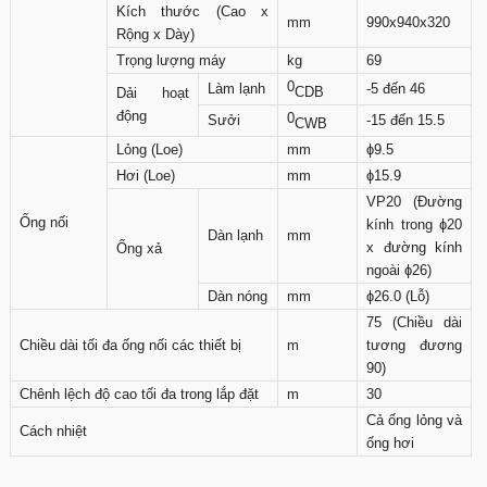
Kích thước (Cao x
mm
990x940x320
Rộng x Dày)
Trọng lượng máy
kg
69
0
Làm lạnh
-5 đến 46
CDB
Dải hoạt
động
0
Sưởi
-15 đến 15.5
CWB
Lỏng (Loe)
mm
ɸ9.5
Hơi (Loe)
mm
ɸ15.9
VP20 (Đường
Ống nối
kính trong ɸ20
Dàn lạnh
mm
x đường kính
Ống xả
ngoài ɸ26)
Dàn nóng
mm
ɸ26.0 (Lỗ)
75 (Chiều dài
Chiều dài tối đa ống nối các thiết bị
m
tương đương
90)
Chênh lệch độ cao tối đa trong lắp đặt
m
30
Cả ống lỏng và
Cách nhiệt
ống hơi