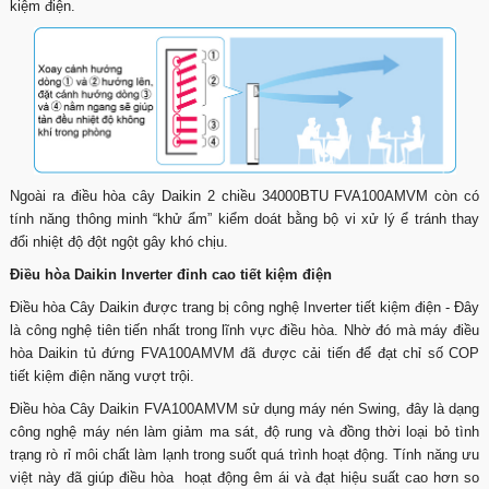
kiệm điện.
Ngoài ra điều hòa cây Daikin 2 chiều 34000BTU FVA100AMVM còn có
tính năng thông minh “khử ẩm” kiểm doát bằng bộ vi xử lý ể tránh thay
đổi nhiệt độ đột ngột gây khó chịu.
Điều hòa Daikin Inverter đỉnh cao tiết kiệm điện
Điều hòa Cây Daikin được trang bị công nghệ Inverter tiết kiệm điện - Đây
là công nghệ tiên tiến nhất trong lĩnh vực điều hòa. Nhờ đó mà máy điều
hòa Daikin tủ đứng FVA100AMVM đã được cải tiến để đạt chỉ số COP
tiết kiệm điện năng vượt trội.
Điều hòa Cây Daikin FVA100AMVM sử dụng máy nén Swing, đây là dạng
công nghệ máy nén làm giảm ma sát, độ rung và đồng thời loại bỏ tình
trạng rò rỉ môi chất làm lạnh trong suốt quá trình hoạt động. Tính năng ưu
việt này đã giúp điều hòa hoạt động êm ái và đạt hiệu suất cao hơn so