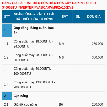
BẢNG GIÁ LẮP ĐẶT ĐIỀU HÒA ĐIỀU HÒA CÂY DAIKIN 2 CHIỀU
34000BTU INVERTER FVA100AMVM/RZA100DV1
NHÂN CÔNG & VẬT TƯ LẮP
STT
ĐVT
SL
ĐƠN GIÁ
ĐẶT ĐIỀU HÒA TỦ ĐỨNG
Ống đồng, Băng cuốn, bảo
1
ôn
Công suất máy 18.000BTU -
1.1
Mét
280,000
24.000BTU
Công suất máy 28.000BTU -
1.2
Mét
350,000
50.000BTU
Công suất máy 60.000BTU -
1.3
100.000BTU
Công suất máy 130.000BTU -
1.4
200.000BTU
2
Cục nóng
2.1
Giá đỡ cục nóng
Bộ
250,000