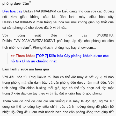
2
phòng dưới 55m
Điều hòa cây
Daikin FVA100AMVM có kiểu dáng nhỏ gọn với các đường
nét đơn giản không cầu kì. Dàn lạnh máy điều hòa cây
Daikin FVA100AMVM màu trắng hài hòa với mọi không gian nội thất của
cả căn phòng dù cho được đặt ở vị trí nào.
Với công suất điều hòa cây 34000BTU,
Daikin FVA100AMVM/RZA100DV1 phù hợp lắp đặt cho phòng có diện
2
tích nhỏ hơn 55m
: Phòng khách, phòng họp hay showroom...
=> Tham khảo:
[TOP 7] Điều hòa Cây phòng khách được các
hộ Gia Đình ưu chuộng nhất
Làm lạnh / sưởi ấm hiệu quả
Với điều hòa tủ đứng Daikin thì Bạn có thể đặt máy ở bất kỳ vị trí nào
trong phòng mà vẫn đảm bảo cả căn phòng đều được làm mát đều. Với
tính năng điều chỉnh hướng thổi gió, bạn có thể tùy chọn cài đặt một
trong 3 kiểu dảo gió tùy theo vị trí lắp đặt ở giữa hay ở góc phòng.
Thêm vào đó chế độ đảo gió lên xuống của máy là độc lập, người sử
dụng có thể tự dùng tay điều chỉnh các cánh hướng dòng để phân bổ
nhiệt độ đồng đều, làm mát nhanh hơn cho căn phòng đồng thời giúp tiết