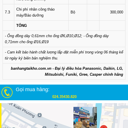
Chi phí nhân công tháo
7.3
Bộ
300,000
máy/Bảo dưỡng
TỔNG
- Ống đồng dày 0,61mm cho ống Ø6,Ø10,Ø12; - Ống đồng dày
0,71mm cho ống Ø16,Ø19
- Cam kết bảo hành chất lượng lắp đặt miễn phí trong vòng 06 tháng kể
từ ngày ký biên bản nghiệm thu.
banhangtaikho.com.vn - Đại lý điều hòa Panasonic, Daikin, LG,
Mitsubishi, Funiki, Gree, Casper chính hãng
Gọi mua hàng:
024.35430.820