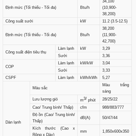
34,100
Định mức (Tối thiểu - Tối đa)
Btu/h
(10,900-
38,200)
Công suất sưởi
kW
11.2 (3.5-12.5)
38,200
Định mức (Tối thiểu - Tối đa)
Btu/h
(11,900-
42,700)
Làm lạnh
kW
3,29
Công suất điện tiêu thụ
Sưởi
3,36
Làm lạnh
kW/kW
3,04
COP
Sưởi
3,33
CSPF
Làm lạnh
kWh/kWh
5,27
Màu trắng
Màu sắc
sáng
3/
Lưu lượng gió
28/25/22
m
phút
Cao/ Trung bình/ Thấp)
cfm
988/883/777
Độ ồn (Cao/ Trung bình/
dB(A)
50/47/44
Thấp)
Dàn lạnh
Kích thước (Cao x
mm
1,850x600x350
Rộng x Dày)