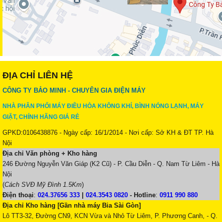
ĐỊA CHỈ LIÊN HỆ
CÔNG TY BẢO MINH - CHUYÊN GIA ĐIỆN MÁY
NHÀ PHÂN PHỐI MÁY ĐIỀU HÒA KHÔNG KHÍ, BÌNH NÓNG LẠNH, MÁY
GIẶT, CHÍNH HÃNG GIÁ RẺ
GPKD:0106438876 - Ngày cấp: 16/1/2014 - Nơi cấp: Sở KH & ĐT TP. Hà
Nội
Địa chỉ Văn phòng + Kho hàng
246 Đường Nguyễn Văn Giáp (K2 Cũ) - P. Cầu Diễn - Q. Nam Từ Liêm - Hà
Nội
(
Cách SVĐ Mỹ Đình 1.5Km
)
Điện thoại
:
024.37656 333
|
024.3543 0820
-
Hotline
:
0911 990 880
Địa chỉ Kho hàng [Gần nhà máy Bia Sài Gòn]
Lô TT3-32, Đường CN9, KCN Vừa và Nhỏ Từ Liêm, P. Phương Canh, - Q.