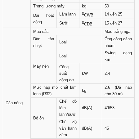
Trọng lượng máy
kg
50
0
Làm lạnh
14 đến 25
CWB
Dải hoạt
động
0
Sưởi
15 đến 27
CDB
Màu sắc
Màu trắng ngà
Dàn tản
Ống đồng cánh
Loại
nhiệt
nhôm
Swing dạng
Loại
kín
Máy nén
Công
suất
kW
2,4
động cơ
Mức nạp môi chất làm
2.6 (Đã nạp
kg
lạnh (R32)
cho 30 m)
Chế độ
Dàn nóng
làm
dB(A)
49/53
lạnh/sưởi
Độ ồn
Chế độ
vận hành
dB(A)
45
đêm