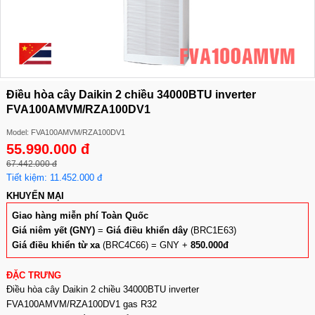
Điều hòa cây Daikin 2 chiều 34000BTU inverter
FVA100AMVM/RZA100DV1
Model: FVA100AMVM/RZA100DV1
55.990.000 đ
67.442.000 đ
Tiết kiệm: 11.452.000 đ
KHUYẾN MẠI
Giao hàng miễn phí Toàn Quốc
Giá niêm yết (GNY)
=
Giá điều khiển dây
(BRC1E63)
Giá điều khiển từ xa
(BRC4C66) = GNY +
850.000đ
ĐẶC TRƯNG
Điều hòa cây Daikin 2 chiều 34000BTU inverter
FVA100AMVM/RZA100DV1 gas R32