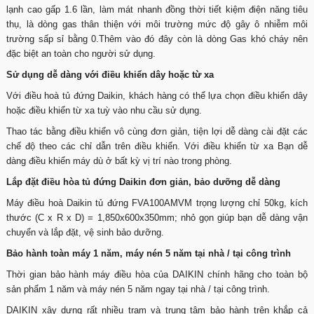
lạnh cao gấp 1.6 lần, làm mát nhanh đồng thời tiết kiệm điện năng tiêu
thụ, là dòng gas thân thiện với môi trường mức độ gây ô nhiễm môi
trường sấp sỉ bằng 0.Thêm vào đó đây còn là dòng Gas khó cháy nên
đặc biệt an toàn cho người sử dụng.
Sử dụng dễ dàng với điều khiển dây hoặc từ xa
Với điều hoà tủ đứng Daikin, khách hàng có thể lựa chọn điều khiển dây
hoặc điều khiển từ xa tuỳ vào nhu cầu sử dụng.
Thao tác bằng điều khiển vô cùng đơn giản, tiện lợi dễ dàng cài đặt các
chế độ theo các chỉ dẫn trên điều khiển. Với điều khiển từ xa Bạn dễ
dàng điều khiển máy dù ở bất kỳ vị trí nào trong phòng.
Lắp đặt điều hòa tủ đứng Daikin đơn giản, bảo dưỡng dễ dàng
Máy điều hoà Daikin tủ đứng FVA100AMVM trọng lượng chỉ 50kg, kích
thước (C x R x D) = 1,850x600x350mm; nhỏ gọn giúp bạn dễ dàng vận
chuyển và lắp đặt, vệ sinh bảo dưỡng.
Bảo hành toàn máy 1 năm, máy nén 5 năm tại nhà / tại công trình
Thời gian bảo hành máy điều hòa của DAIKIN chính hãng cho toàn bộ
sản phẩm 1 năm và máy nén 5 năm ngay tại nhà / tại công trình.
DAIKIN xây dựng rất nhiều trạm và trung tâm bảo hành trên khắp cả