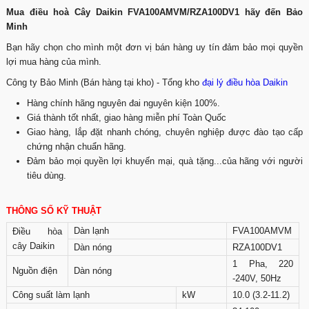
Mua điều hoà Cây Daikin FVA100AMVM/RZA100DV1 hãy đến Bảo
Minh
Bạn hãy chọn cho mình một đơn vị bán hàng uy tín đảm bảo mọi quyền
lợi mua hàng của mình.
Công ty Bảo Minh (Bán hàng tại kho) - Tổng kho
đại lý điều hòa Daikin
Hàng chính hãng nguyên đai nguyên kiện 100%.
Giá thành tốt nhất, giao hàng miễn phí Toàn Quốc
Giao hàng, lắp đặt nhanh chóng, chuyên nghiệp được đào tạo cấp
chứng nhận chuẩn hãng.
Đảm bảo mọi quyền lợi khuyến mại, quà tặng...của hãng với người
tiêu dùng.
THÔNG SỐ KỸ THUẬT
Dàn lạnh
FVA100AMVM
Điều hòa
cây Daikin
Dàn nóng
RZA100DV1
1 Pha, 220
Nguồn điện
Dàn nóng
-240V, 50Hz
Công suất làm lạnh
kW
10.0 (3.2-11.2)