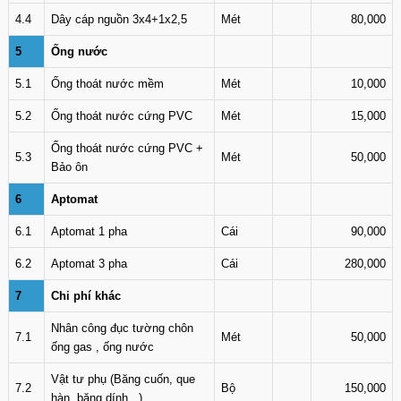
4.4
Dây cáp nguồn 3x4+1x2,5
Mét
80,000
5
Ống nước
5.1
Ống thoát nước mềm
Mét
10,000
5.2
Ống thoát nước cứng PVC
Mét
15,000
Ống thoát nước cứng PVC +
5.3
Mét
50,000
Bảo ôn
6
Aptomat
6.1
Aptomat 1 pha
Cái
90,000
6.2
Aptomat 3 pha
Cái
280,000
7
Chi phí khác
Nhân công đục tường chôn
7.1
Mét
50,000
ống gas , ống nước
Vật tư phụ (Băng cuốn, que
7.2
Bộ
150,000
hàn, băng dính...)