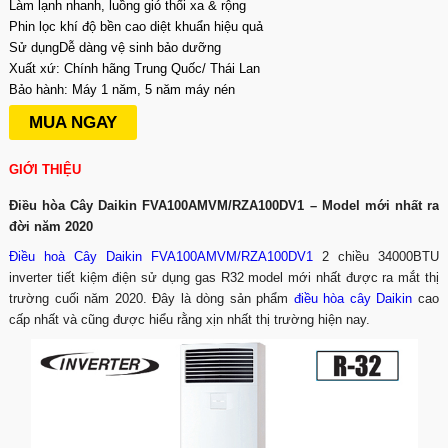
Làm lạnh nhanh, luồng gió thổi xa & rộng
Phin lọc khí độ bền cao diệt khuẩn hiệu quả
Sử dụngDễ dàng vệ sinh bảo dưỡng
Xuất xứ: Chính hãng Trung Quốc/ Thái Lan
Bảo hành: Máy 1 năm, 5 năm máy nén
MUA NGAY
GIỚI THIỆU
Điều hòa Cây Daikin FVA100AMVM/RZA100DV1 – Model mới nhất ra
đời năm 2020
Điều hoà Cây Daikin FVA100AMVM/RZA100DV1
2 chiều 34000BTU
inverter tiết kiệm điện sử dụng gas R32 model mới nhất được ra mắt thị
trường cuối năm 2020. Đây là dòng sản phẩm
điều hòa cây Daikin
cao
cấp nhất và cũng được hiểu rằng xịn nhất thị trường hiện nay.