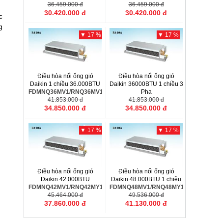
36.459.000 đ
36.459.000 đ
30.420.000 đ
30.420.000 đ
c
g
▼ 17 %
▼ 17 %
Điều hòa nối ống gió
Điều hòa nối ống gió
Daikin 1 chiều 36.000BTU
Daikin 36000BTU 1 chiều 3
FDMNQ36MV1/RNQ36MV1
Pha
41.853.000 đ
FDMNQ36MV1/RNQ36MY1
41.853.000 đ
34.850.000 đ
34.850.000 đ
▼ 17 %
▼ 17 %
Điều hòa nối ống gió
Điều hòa nối ống gió
Daikin 42.000BTU
Daikin 48.000BTU 1 chiều
FDMNQ42MV1/RNQ42MY1
FDMNQ48MV1/RNQ48MY1
45.464.000 đ
49.536.000 đ
37.860.000 đ
41.130.000 đ