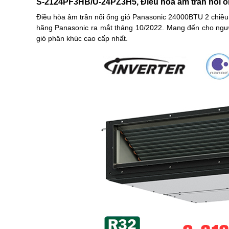
S-2124PF3HB/U-24PZ3H5, Điều hòa âm trần nối ố
Điều hòa âm trần nối ống gió Panasonic 24000BTU 2 ch
hãng Panasonic ra mắt tháng 10/2022. Mang đến cho ngườ
gió phân khúc cao cấp nhất.