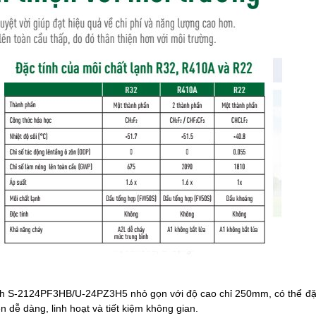
ạnh S-2124PF3HB/U-24PZ3H5 nhỏ gọn với độ cao chỉ 250mm, có thể đặ
 dễ dàng, linh hoạt và tiết kiệm không gian.