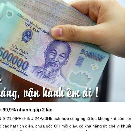
ới 99,9% nhanh gấp 2 lần
U S-2124PF3HB/U-24PZ3H5 tích hợp công nghệ lọc không khí tiên tiế
 tỉ các hạt tích điện, chứa gốc OH mỗi giây, có khả năng ức chế vi khuẩ