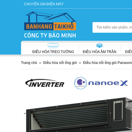
CHUYÊN GIA ĐIỆN MÁY
ĐIỀU HÒA TREO TƯỜNG
ĐIỀU HÒA ÂM TRẦN
ĐIỀ
Trang chủ
Điều hòa nối ống gió
Điều hòa nối ống gió Panason