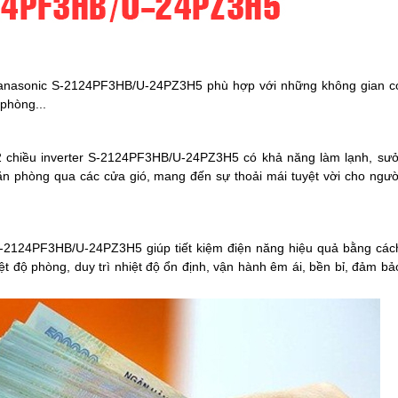
 Panasonic S-2124PF3HB/U-24PZ3H5 phù hợp với những không gian c
phòng...
chiều inverter S-2124PF3HB/U-24PZ3H5 có khả năng làm lạnh, sưở
n phòng qua các cửa gió, mang đến sự thoải mái tuyệt vời cho ngườ
S-2124PF3HB/U-24PZ3H5 giúp tiết kiệm điện năng hiệu quả bằng các
ệt độ phòng, duy trì nhiệt độ ổn định, vận hành êm ái, bền bỉ, đảm bả