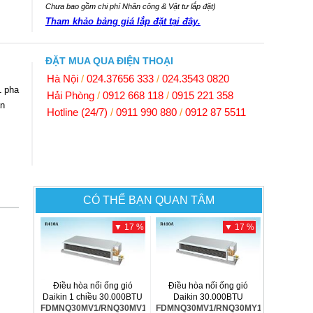
Chưa bao gồm chi phí Nhân công & Vật tư lắp đặt)
Tham khảo bảng giá lắp đặt tại đây.
ĐẶT MUA QUA ĐIỆN THOẠI
Hà Nội
/
024.37656 333
/
024.3543 0820
1 pha
Hải Phòng
/
0912 668 118
/
0915 221 358
àn
Hotline (24/7)
/
0911 990 880
/
0912 87 5511
CÓ THỂ BẠN QUAN TÂM
▼ 17 %
▼ 17 %
Điều hòa nối ống gió
Điều hòa nối ống gió
Daikin 1 chiều 30.000BTU
Daikin 30.000BTU
FDMNQ30MV1/RNQ30MV1
FDMNQ30MV1/RNQ30MY1