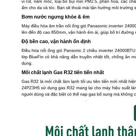
vi rút, nấm mốc, loại bỏ bụi mịn PM2.5, phấn hoa, các ch
ẩm cho da và tóc. Bạn sẽ thoải mái tận hưởng môi trường s
Bơm nước ngưng khỏe & êm
Máy
điều hòa âm trần nối ống gió
Panasonic inverter 240
lên đến độ cao 850mm, vận hành êm ái, giúp bố trí đường n
Độ bền cao, vận hành ổn định
Điều hòa nối ống gió Pansonic 2 chiều inverter 24000BT
lớp BlueFin có khả năng dẫn truyền nhiệt tốt, chống ăn 
dụng.
Môi chất lạnh Gas R32 tiên tiến nhất
Gas R32 là môi chất làm lạnh tối ưu tiên tiến mới nhất hiệ
24PZ3H5 sử dụng gas R32 mang lại cho máy hiệu suất làm l
người dùng và đặc biệt có thể nạp gas bổ sung mà không c