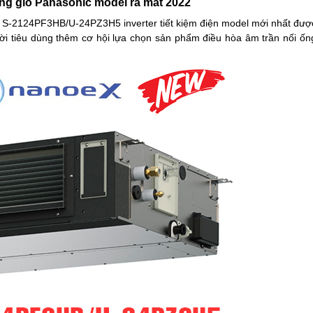
ng gió Panasonic model ra mắt 2022
iều S-2124PF3HB/U-24PZ3H5
inverter tiết kiệm điện model mới nhất đượ
i tiêu dùng thêm cơ hội lựa chọn sản phẩm điều hòa âm trần nối ốn