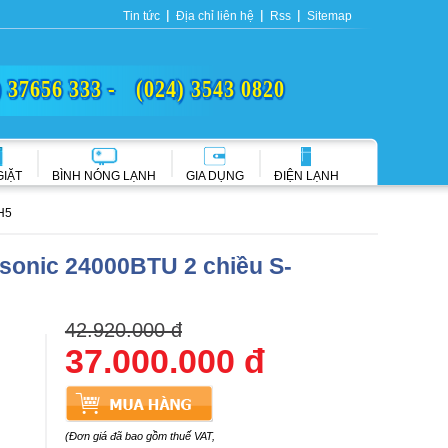
Tin tức
Địa chỉ liên hệ
Rss
Sitemap
) 37656 333 -
(024) 3543 0820
GIẶT
BÌNH NÓNG LẠNH
GIA DỤNG
ĐIỆN LẠNH
H5
asonic 24000BTU 2 chiều S-
42.920.000 đ
37.000.000 đ
(Đơn giá đã bao gồm thuế VAT,