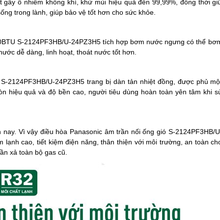
ất gây ô nhiễm không khí, khử mùi hiệu quả đến 99,99%, đồng thời gi
ống trong lành, giúp bảo vệ tốt hơn cho sức khỏe.
00BTU S-2124PF3HB/U-24PZ3H5 tích hợp bơm nước ngưng có thể bơ
ước dễ dàng, linh hoạt, thoát nước tốt hơn.
U S-2124PF3HB/U-24PZ3H5 trang bị dàn tản nhiệt đồng, được phủ mộ
mòn hiệu quả và độ bền cao, người tiêu dùng hoàn toàn yên tâm khi s
n nay. Vì vậy
điều hòa Panasonic
âm trần nối ống gió S-2124PF3HB/U
ạnh cao, tiết kiệm điện năng, thân thiện với môi trường, an toàn ch
ần xả toàn bộ gas cũ.