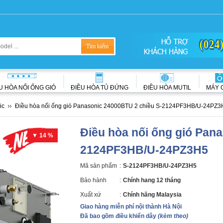
(024
U HÒA NỐI ỐNG GIÓ
ĐIỀU HÒA TỦ ĐỨNG
ĐIỀU HÒA MUTIL
MÁY 
ic
Điều hòa nối ống gió Panasonic 24000BTU 2 chiều S-2124PF3HB/U-24PZ3
Điều hòa nối ống gió Pan
▼ 14 %
2124PF3HB/U-24PZ3H5
Mã sản phẩm
:
S-2124PF3HB/U-24PZ3H5
Bảo hành
:
Chính hang 12 tháng
Xuất xứ
:
Chính hãng Malaysia
Giao hàng miễn phí nội thành Hà Nội
Đã bao gồm điều khiển dây
(kèm theo)