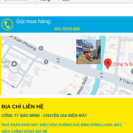
Gọi mua hàng:
024.35430.820
ĐỊA CHỈ LIÊN HỆ
CÔNG TY BẢO MINH - CHUYÊN GIA ĐIỆN MÁY
NHÀ PHÂN PHỐI MÁY ĐIỀU HÒA KHÔNG KHÍ, BÌNH NÓNG LẠNH, MÁY
GIẶT, CHÍNH HÃNG GIÁ RẺ