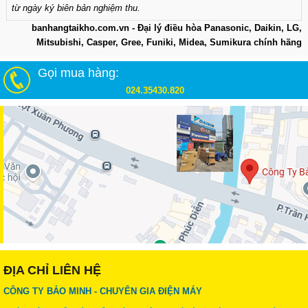
từ ngày ký biên bản nghiệm thu.
banhangtaikho.com.vn - Đại lý điều hòa Panasonic, Daikin, LG,
Mitsubishi, Casper, Gree, Funiki, Midea, Sumikura chính hãng
Gọi mua hàng:
024.35430.820
ĐỊA CHỈ LIÊN HỆ
CÔNG TY BẢO MINH - CHUYÊN GIA ĐIỆN MÁY