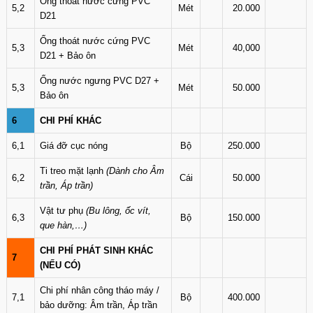
Ống thoát nước cứng PVC
5,2
Mét
20.000
D21
Ống thoát nước cứng PVC
5,3
Mét
40,000
D21 + Bảo ôn
Ống nước ngưng PVC D27 +
5,3
Mét
50.000
Bảo ôn
6
CHI PHÍ KHÁC
6,1
Giá đỡ cục nóng
Bộ
250.000
Ti treo mặt lạnh
(Dành cho Âm
6,2
Cái
50.000
trần, Áp trần)
Vật tư phụ
(Bu lông, ốc vít,
6,3
Bộ
150.000
que hàn,…)
CHI PHÍ PHÁT SINH KHÁC
7
(NẾU CÓ)
Chi phí nhân công tháo máy /
7,1
Bộ
400.000
bảo dưỡng: Âm trần, Áp trần