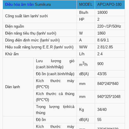
Điều hòa âm trần
Sumikura
MODEL
APC/APO-180
Btu/h
18000
Công suất làm lạnh/ sưởi
HP
2
Điện nguồn
220~/1P/50Hz
Điện năng tiêu thụ (lạnh/ sưởi)
W
1860
Dòng điện định mức (lạnh/ sưởi)
A
8.6/9.1
Hiệu suất năng lượng E.E.R (lạnh/ sưởi)
W/W
2.81/2.85
Khử ẩm
L/h
2.4
Lưu lượng gió
3
900
m
/h
(cao/t.bình/thấp)
Độ ồn (cao/t.bình/thấp)
dB(A)
43/35
Kích thước máy
mm
840*240*840
Dàn lạnh
(R*C*D)
Kích thước cả thùng
mm
940*325*1048
(R*C*D)
Trọng lượng tịnh/cả
Kg
34/40
thùng
Độ ồn
dB(A)
55
Kích thước máy