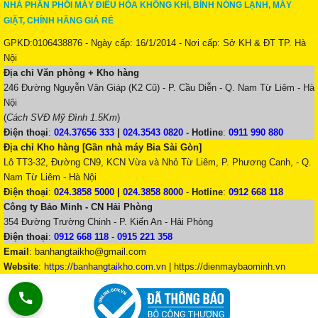
NHÀ PHÂN PHỐI MÁY ĐIỀU HÒA KHÔNG KHÍ, BÌNH NÓNG LẠNH, MÁY
GIẶT, CHÍNH HÃNG GIÁ RẺ
GPKD:0106438876 - Ngày cấp: 16/1/2014 - Nơi cấp: Sở KH & ĐT TP. Hà
Nội
Địa chỉ Văn phòng + Kho hàng
246 Đường Nguyễn Văn Giáp (K2 Cũ) - P. Cầu Diễn - Q. Nam Từ Liêm - Hà
Nội
(
Cách SVĐ Mỹ Đình 1.5Km
)
Điện thoại
:
024.37656 333
|
024.3543 0820
-
Hotline
:
0911 990 880
Địa chỉ Kho hàng [Gần nhà máy Bia Sài Gòn]
Lô TT3-32, Đường CN9, KCN Vừa và Nhỏ Từ Liêm, P. Phương Canh, - Q.
Nam Từ Liêm - Hà Nội
Điện thoại
:
024.3858 5000
|
024.3858 8000
-
Hotline
:
0912 668 118
Công ty Bảo Minh - CN Hải Phòng
354 Đường Trường Chinh - P. Kiến An - Hải Phòng
Điện thoại
:
0912 668 118
-
0915 221 358
Email
:
banhangtaikho@gmail.com
Website
:
https://banhangtaikho.com.vn
| https://dienmaybaominh.vn