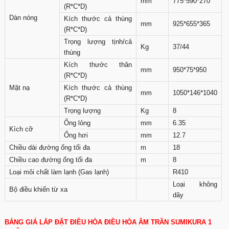
mm
775*590*270
(R*C*D)
Dàn nóng
Kích thước cả thùng
mm
925*655*365
(R*C*D)
Trọng lượng tịnh/cả
Kg
37/44
thùng
Kích thước thân
mm
950*75*950
(R*C*D)
Mặt nạ
Kích thước cả thùng
mm
1050*146*1040
(R*C*D)
Trọng lượng
Kg
8
Ống lỏng
mm
6.35
Kích cỡ
Ống hơi
mm
12.7
Chiều dài đường ống tối đa
m
18
Chiều cao đường ống tối đa
m
8
Loại môi chất làm lạnh (Gas lạnh)
R410
Loại không
Bộ điều khiển từ xa
dây
BẢNG GIÁ LẮP ĐẶT ĐIỀU HÒA ĐIỀU HÒA ÂM TRẦN SUMIKURA 1