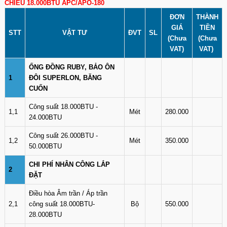
CHIỀU 18.000BTU APC/APO-180
ĐƠN
THÀNH
GIÁ
TIỀN
STT
VẬT TƯ
ĐVT
SL
(Chưa
(Chưa
VAT)
VAT)
ỐNG ĐỒNG RUBY, BẢO ÔN
1
ĐÔI SUPERLON, BĂNG
CUỐN
Công suất 18.000BTU -
1,1
Mét
280.000
24.000BTU
Công suất 26.000BTU -
1,2
Mét
350.000
50.000BTU
CHI PHÍ NHÂN CÔNG LẮP
2
ĐẶT
Điều hòa Âm trần / Áp trần
2,1
công suất 18.000BTU-
Bộ
550.000
28.000BTU