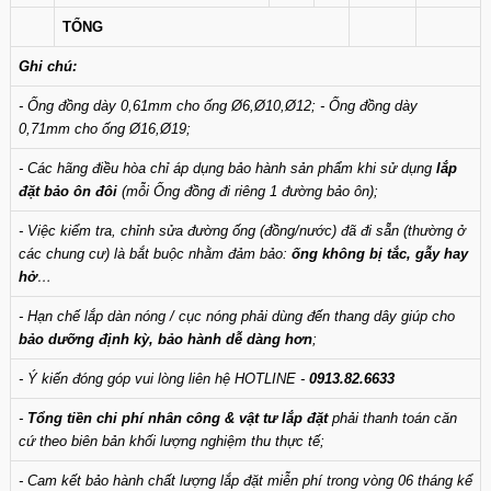
TỔNG
Ghi chú:
- Ống đồng dày 0,61mm cho ống Ø6,Ø10,Ø12; - Ống đồng dày
0,71mm cho ống Ø16,Ø19;
- Các hãng điều hòa chỉ áp dụng bảo hành sản phẩm khi sử dụng
lắp
đặt bảo ôn đôi
(mỗi Ống đồng đi riêng 1 đường bảo ôn);
- Việc kiểm tra, chỉnh sửa đường ống (đồng/nước) đã đi sẵn (thường ở
các chung cư) là bắt buộc nhằm đảm bảo:
ống không bị tắc, gẫy hay
hở
…
- Hạn chế lắp dàn nóng / cục nóng phải dùng đến thang dây giúp cho
bảo dưỡng định kỳ, bảo hành dễ dàng hơn
;
- Ý kiến đóng góp vui lòng liên hệ HOTLINE -
0913.82.6633
-
Tổng tiền chi phí nhân công & vật tư lắp đặt
phải thanh toán căn
cứ theo biên bản khối lượng nghiệm thu thực tế;
- Cam kết bảo hành chất lượng lắp đặt miễn phí trong vòng 06 tháng kể