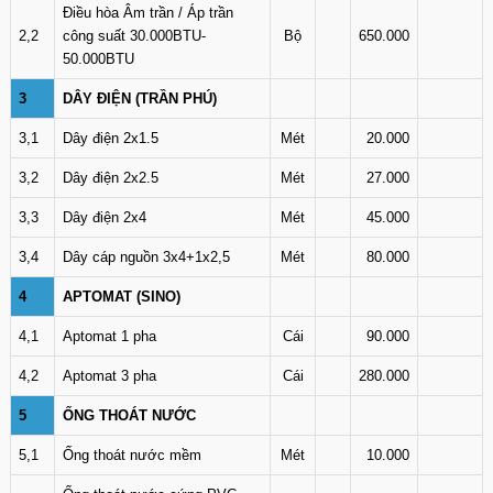
Điều hòa Âm trần / Áp trần
2,2
công suất 30.000BTU-
Bộ
650.000
50.000BTU
3
DÂY ĐIỆN (TRẦN PHÚ)
3,1
Dây điện 2x1.5
Mét
20.000
3,2
Dây điện 2x2.5
Mét
27.000
3,3
Dây điện 2x4
Mét
45.000
3,4
Dây cáp nguồn 3x4+1x2,5
Mét
80.000
4
APTOMAT (SINO)
4,1
Aptomat 1 pha
Cái
90.000
4,2
Aptomat 3 pha
Cái
280.000
5
ỐNG THOÁT NƯỚC
5,1
Ống thoát nước mềm
Mét
10.000