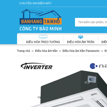
CHUYÊN GIA ĐIỆN MÁY
ĐIỀU HÒA TREO TƯỜNG
ĐIỀU HÒA ÂM TRẦN
ĐIỀ
Trang chủ
Điều hòa âm trần
Điều hòa âm trần Panasonic
Đ