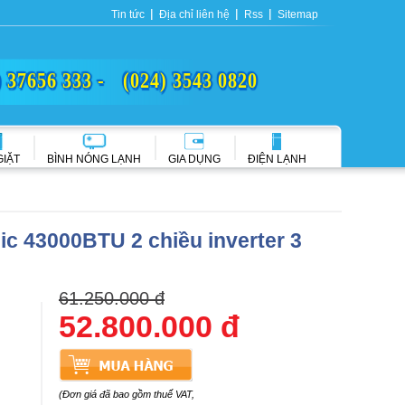
Tin tức
Địa chỉ liên hệ
Rss
Sitemap
) 37656 333 -
(024) 3543 0820
GIẶT
BÌNH NÓNG LẠNH
GIA DỤNG
ĐIỆN LẠNH
c 43000BTU 2 chiều inverter 3
61.250.000 đ
52.800.000 đ
(Đơn giá đã bao gồm thuế VAT,