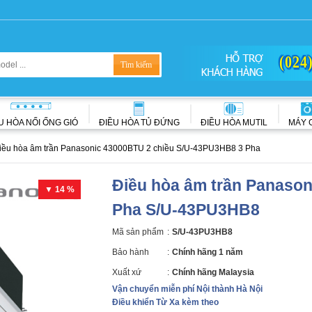
(024
U HÒA NỐI ỐNG GIÓ
ĐIỀU HÒA TỦ ĐỨNG
ĐIỀU HÒA MUTIL
MÁY 
iều hòa âm trần Panasonic 43000BTU 2 chiều S/U-43PU3HB8 3 Pha
Điều hòa âm trần Panasoni
▼ 14 %
Pha S/U-43PU3HB8
Mã sản phẩm
:
S/U-43PU3HB8
Bảo hành
:
Chính hãng 1 năm
Xuất xứ
:
Chính hãng Malaysia
Vận chuyển miễn phí Nội thành Hà Nội
Điều khiển Từ Xa kèm theo