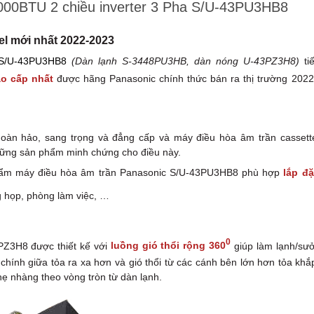
3000BTU 2 chiều inverter 3 Pha S/U-43PU3HB8
l mới nhất 2022-2023
 S/U-43PU3HB8
(Dàn lạnh S-3448PU3HB, dàn nóng U-43PZ3H8)
tiế
ao cấp nhất
được hãng Panasonic chính thức bán ra thị trường 2022
hoàn hảo, sang trọng và đẳng cấp và máy điều hòa âm trần cassett
ững sản phẩm minh chứng cho điều này.
phẩm máy điều hòa âm trần Panasonic S/U-43PU3HB8 phù hợp
lắp đặ
 họp, phòng làm việc, …
0
PZ3H8 được thiết kế với
luồng gió thổi rộng 360
giúp làm lạnh/sưở
 chính giữa tỏa ra xa hơn và gió thổi từ các cánh bên lớn hơn tỏa khắ
hẹ nhàng theo vòng tròn từ dàn lạnh.