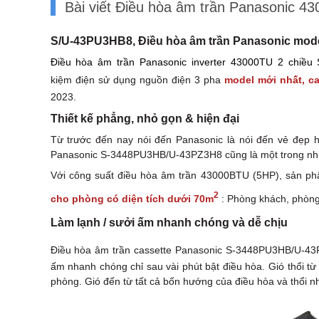
Bài viết Điều hòa âm trần Panasonic 4
S/U-43PU3HB8, Điều hòa âm trần Panasonic mode
Điều hòa âm trần Panasonic inverter 43000TU 2 chiều
kiệm điện sử dụng nguồn điện 3 pha
model mới nhất, c
2023.
Thiết kế phẳng, nhỏ gọn & hiện đại
Từ trước đến nay nói đến Panasonic là nói đến vẻ đẹp 
Panasonic S-3448PU3HB/U-43PZ3H8 cũng là một trong nh
Với công suất điều hòa âm trần 43000BTU (5HP), sản 
2
cho phòng có diện tích dưới 70m
: Phòng khách, phòng
Làm lạnh / sưởi ấm nhanh chóng và dễ chịu
Điều hòa âm trần cassette Panasonic S-3448PU3HB/U-43
ấm nhanh chóng chỉ sau vài phút bật điều hòa. Gió thổi từ
phòng. Gió đến từ tất cả bốn hướng của điều hòa và thổi n