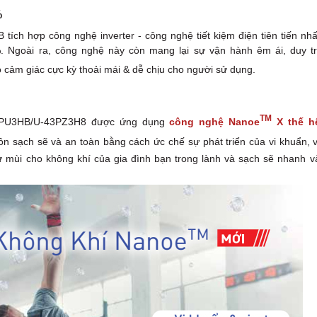
%
h hợp công nghệ inverter - công nghệ tiết kiệm điện tiên tiến nhấ
. Ngoài ra, công nghệ này còn mang lại sự vận hành êm ái, duy tr
 cảm giác cực kỳ thoải mái & dễ chịu cho người sử dụng.
TM
48PU3HB/U-43PZ3H8 được ứng dụng
công nghệ Nanoe
X thế h
n sạch sẽ và an toàn bằng cách ức chế sự phát triển của vi khuẩn, v
 mùi cho không khí của gia đình bạn trong lành và sạch sẽ nhanh v