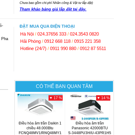
Chưa bao gồm chi phí Nhân công & Vật tư lắp đặt)
Tham khảo bảng giá lắp đặt tại đây.
S-
ĐẶT MUA QUA ĐIỆN THOẠI
Hà Nội
/
024.37656 333
/
024.3543 0820
3 Pha
Hải Phòng
/
0912 668 118
/
0915 221 358
Hotline (24/7)
/
0911 990 880
/
0912 87 5511
CÓ THỂ BẠN QUAN TÂM
▼ 17 %
▼ 14 %
Điều hòa âm trần Daikin 1
Điều hòa âm trần
chiều 48.000Btu
Panasonic 42000BTU
FCNQ48MV1/RNQ48MY1
S-3448PU3H/U-43PR1H5