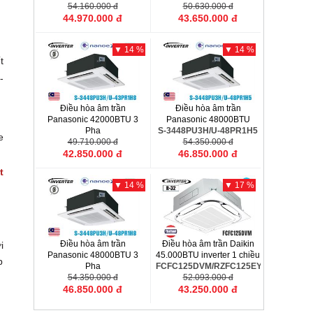
54.160.000 đ
50.630.000 đ
44.970.000 đ
43.650.000 đ
▼ 14 %
▼ 14 %
t
-
Điều hòa âm trần
Điều hòa âm trần
Panasonic 42000BTU 3
Panasonic 48000BTU
Pha
S-3448PU3H/U-48PR1H5
e
S-3448PU3H/U-43PR1H8
49.710.000 đ
54.350.000 đ
42.850.000 đ
46.850.000 đ
t
▼ 14 %
▼ 17 %
Điều hòa âm trần
Điều hòa âm trần Daikin
i
Panasonic 48000BTU 3
45.000BTU inverter 1 chiều
p
Pha
FCFC125DVM/RZFC125EY1
S-3448PU3H/U-48PR1H8
54.350.000 đ
52.093.000 đ
46.850.000 đ
43.250.000 đ