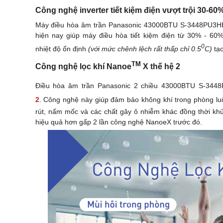
Công nghệ inverter tiết kiệm điện vượt trội 30-60
Máy điều hòa âm trần Panasonic 43000BTU S-3448PU3HB tíc
hiện nay giúp máy điều hòa tiết kiệm điện từ 30% - 60%
0
nhiệt độ ổn định
(với mức chênh lệch rất thấp chỉ 0.5
C)
tạo
TM
Công nghệ lọc khí Nanoe
X thế hệ 2
Điều hòa âm trần Panasonic 2 chiều 43000BTU S-34
2
. Công nghệ này giúp đảm bảo không khí trong phòng luô
rút, nấm mốc và các chất gây ô nhiễm khác đồng thời khử
hiệu quả hơn gấp 2 lần công nghệ NanoeX trước đó.