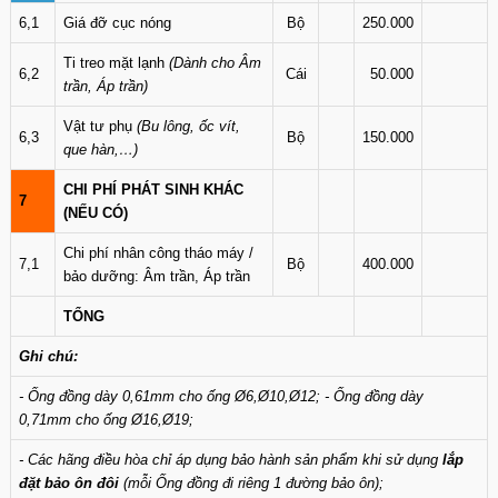
6,1
Giá đỡ cục nóng
Bộ
250.000
Ti treo mặt lạnh
(Dành cho Âm
6,2
Cái
50.000
trần, Áp trần)
Vật tư phụ
(Bu lông, ốc vít,
6,3
Bộ
150.000
que hàn,…)
CHI PHÍ PHÁT SINH KHÁC
7
(NẾU CÓ)
Chi phí nhân công tháo máy /
7,1
Bộ
400.000
bảo dưỡng: Âm trần, Áp trần
TỔNG
Ghi chú:
- Ống đồng dày 0,61mm cho ống Ø6,Ø10,Ø12; - Ống đồng dày
0,71mm cho ống Ø16,Ø19;
- Các hãng điều hòa chỉ áp dụng bảo hành sản phẩm khi sử dụng
lắp
đặt bảo ôn đôi
(mỗi Ống đồng đi riêng 1 đường bảo ôn);