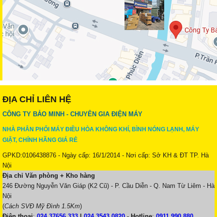
ĐỊA CHỈ LIÊN HỆ
CÔNG TY BẢO MINH - CHUYÊN GIA ĐIỆN MÁY
NHÀ PHÂN PHỐI MÁY ĐIỀU HÒA KHÔNG KHÍ, BÌNH NÓNG LẠNH, MÁY
GIẶT, CHÍNH HÃNG GIÁ RẺ
GPKD:0106438876 - Ngày cấp: 16/1/2014 - Nơi cấp: Sở KH & ĐT TP. Hà
Nội
Địa chỉ Văn phòng + Kho hàng
246 Đường Nguyễn Văn Giáp (K2 Cũ) - P. Cầu Diễn - Q. Nam Từ Liêm - Hà
Nội
(
Cách SVĐ Mỹ Đình 1.5Km
)
Điện thoại
:
024.37656 333
|
024.3543 0820
-
Hotline
:
0911 990 880