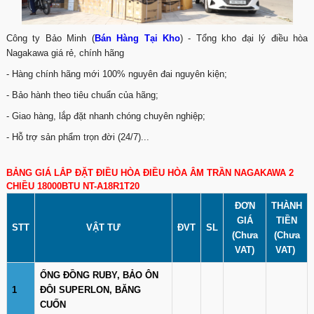
Công ty Bảo Minh (
Bán Hàng Tại Kho
) - Tổng kho đại lý điều hòa
Nagakawa giá rẻ, chính hãng
- Hàng chính hãng mới 100% nguyên đai nguyên kiện;
- Bảo hành theo tiêu chuẩn của hãng;
- Giao hàng, lắp đặt nhanh chóng chuyên nghiệp;
- Hỗ trợ sản phẩm trọn đời (24/7)...
BẢNG GIÁ LẮP ĐẶT ĐIỀU HÒA ĐIỀU HÒA ÂM TRẦN NAGAKAWA 2
CHIỀU 18000BTU NT-A18R1T20
ĐƠN
THÀNH
GIÁ
TIỀN
STT
VẬT TƯ
ĐVT
SL
(Chưa
(Chưa
VAT)
VAT)
ỐNG ĐỒNG RUBY, BẢO ÔN
1
ĐÔI SUPERLON, BĂNG
CUỐN