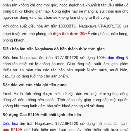
phân tán không khí cho mọi góc, ngóc ngách và khuyếch tán đều nhiệt độ
trong bất kỳ không gian nào. Công nghệ này sẽ mang lại sự thoải mái cho
người sử dụng và chắc chắn sẽ không làm chúng ta thất vọng.
Với công suất điều hòa âm trần 18000BTU, Nagakawa NT-A18R1T20 lựa
2
chọn tuyệt vời cho phòng có
diện tích dưới 30m
văn phòng, cửa hàng,
phòng khách...
Điều hòa âm trần Nagakawa độ bền thách thức thời gian
Điều hòa Nagakawa âm trần NT-A18R1T20 sử dụng 100%
dàn đồng
&
cánh tản nhiệt xử lý chống ăn mòn. Giúp tăng hiệu suất làm lạnh, giảm
thiểu sự ăn mòn của các tác hân bên ngoài: Nước mưa, muối biển,
cát...từ đó tăng tuổi thọ cho sản phẩm.
Độc đáo với cửa chia gió tiện dụng
Fresh Air là tính năng được thiết kế độc đáo với một đường ống riêng
dùng để dẫn không bên ngoài. Tính năng này giúp cung cấp một nguồn
không khí trong lành đảm bảo sức khoẻ cho người sử dụng.
Sử dụng Gas R410A môi chất lạnh tiên tiến
Điều hoà
âm trần Nagakawa NT-A18R1T20 sử dụng môi chất làm lạnh
gas R410A
phổ biến hiện nay. Loại gas này thân thiện môi trường và