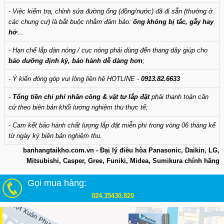
- Việc kiểm tra, chỉnh sửa đường ống (đồng/nước) đã đi sẵn (thường ở
các chung cư) là bắt buộc nhằm đảm bảo:
ống không bị tắc, gẫy hay
hở
…
- Hạn chế lắp dàn nóng / cục nóng phải dùng đến thang dây giúp cho
bảo dưỡng định kỳ, bảo hành dễ dàng hơn
;
- Ý kiến đóng góp vui lòng liên hệ HOTLINE -
0913.82.6633
-
Tổng tiền chi phí nhân công & vật tư lắp đặt
phải thanh toán căn
cứ theo biên bản khối lượng nghiệm thu thực tế;
- Cam kết bảo hành chất lượng lắp đặt miễn phí trong vòng 06 tháng kể
từ ngày ký biên bản nghiệm thu.
banhangtaikho.com.vn - Đại lý điều hòa Panasonic, Daikin, LG,
Mitsubishi, Casper, Gree, Funiki, Midea, Sumikura chính hãng
Gọi mua hàng:
024.35430.820