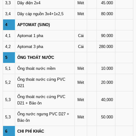
3,3
Dây điện 2x4
Mét
45.000
3,4
Dây cáp nguồn 3x4+1x2,5
Mét
80.000
4
APTOMAT (SINO)
4,1
Aptomat 1 pha
Cái
90.000
4,2
Aptomat 3 pha
Cái
280.000
5
ỐNG THOÁT NƯỚC
5,1
Ống thoát nước mềm
Mét
10.000
Ống thoát nước cứng PVC
5,2
Mét
20.000
D21
Ống thoát nước cứng PVC
5,3
Mét
40,000
D21 + Bảo ôn
Ống nước ngưng PVC D27 +
5,3
Mét
50.000
Bảo ôn
6
CHI PHÍ KHÁC