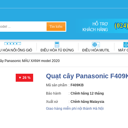
(024
U HÒA NỐI ỐNG GIÓ
ĐIỀU HÒA TỦ ĐỨNG
ĐIỀU HÒA MUTIL
MÁY 
cây Panasonic MÀU XANH model 2020
Quạt cây Panasonic F409
▼ 26 %
Mã sản phẩm
:
F409KB
Bảo hành
:
Chính hãng 12 tháng
Xuất xứ
:
Chính hãng Malaysia
Giao hàng miễn phí nội thành Hà Nội