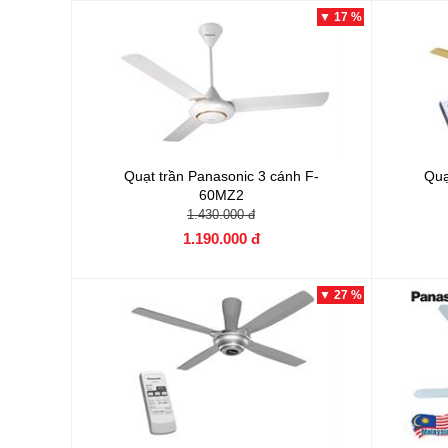
▼ 17 %
Quạt trần Panasonic 3 cánh
F-
Quạ
60MZ2
1.430.000 đ
1.190.000 đ
▼ 27 %