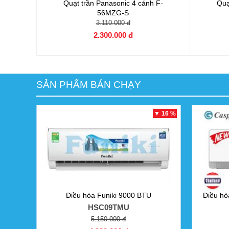
Quạt trần Panasonic 4 cánh
F-
Quạ
56MZG-S
3.110.000 đ
2.300.000 đ
SẢN PHẨM BÁN CHẠY
▼ 16 %
Điều hòa Funiki 9000 BTU
Điều hò
HSC09TMU
5.150.000 đ