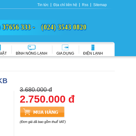
Tin tức
Địa chỉ liên hệ
Rss
Sitemap
) 37656 333 -
(024) 3543 0820
GIẶT
BÌNH NÓNG LẠNH
GIA DỤNG
ĐIỆN LẠNH
KB
3.680.000 đ
2.750.000 đ
(Đơn giá đã bao gồm thuế VAT)