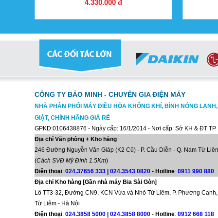
4.330.000 đ
CÔNG TY BẢO MINH - CHUYÊN GIA ĐIỆN MÁY
NHÀ PHÂN PHỐI MÁY ĐIỀU HÒA KHÔNG KHÍ, BÌNH NÓNG LẠNH
GIẶT, CHÍNH HÃNG GIÁ RẺ
GPKD:0106438876 - Ngày cấp: 16/1/2014 - Nơi cấp: Sở KH & ĐT TP.
Địa chỉ Văn phòng + Kho hàng
246 Đường Nguyễn Văn Giáp (K2 Cũ) - P. Cầu Diễn - Q. Nam Từ Liêm
(
Cách SVĐ Mỹ Đình 1.5Km
)
Điện thoại
:
024.37656 333
|
024.3543 0820
-
Hotline
:
0911 990 880
Địa chỉ Kho hàng [Gần nhà máy Bia Sài Gòn]
Lô TT3-32, Đường CN9, KCN Vừa và Nhỏ Từ Liêm, P. Phương Canh,
Từ Liêm - Hà Nội
Điện thoại
:
024.3858 5000
|
024.3858 8000
-
Hotline
:
0912 668 118