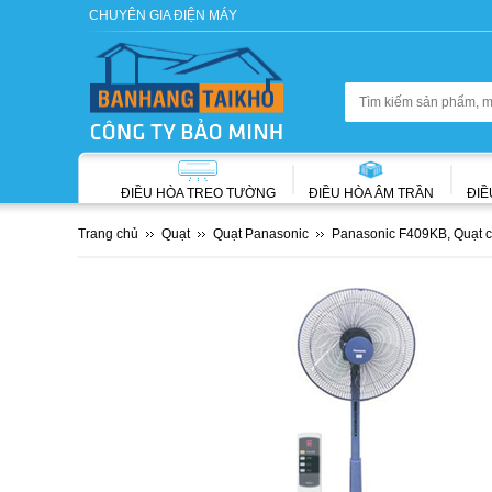
CHUYÊN GIA ĐIỆN MÁY
ĐIỀU HÒA TREO TƯỜNG
ĐIỀU HÒA ÂM TRẦN
ĐIỀ
Trang chủ
Quạt
Quạt Panasonic
Panasonic F409KB, Quạt 