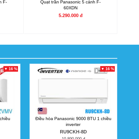
nh
F-
Quạt trần Panasonic 5 cánh
F-
60XDN
5.290.000 đ
▼ 16 %
▼ 16 %
chiều
Điều hòa Panasonic 9000 BTU 1 chiều
inverter
RU9CKH-8D
10.890.000 đ