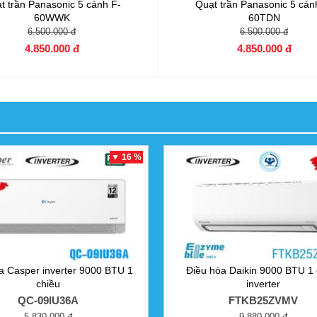
t trần Panasonic 5 cánh
F-
Quạt trần Panasonic 5 cá
60WWK
60TDN
6.500.000 đ
6.500.000 đ
4.850.000 đ
4.850.000 đ
▼ 16 %
a Casper inverter 9000 BTU 1
Điều hòa Daikin 9000 BTU 1 
chiều
inverter
QC-09IU36A
FTKB25ZVMV
5.830.000 đ
9.880.000 đ