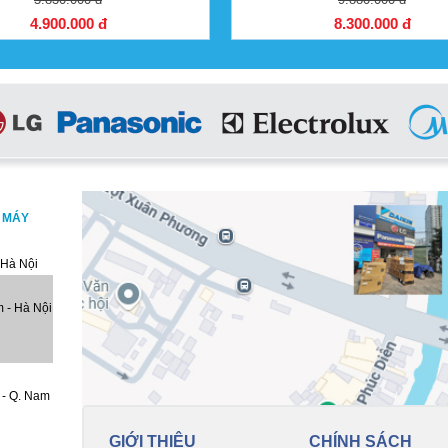
4.900.000 đ
8.300.000 đ
, MÁY
 Hà Nội
 - Hà Nội
 - Q. Nam
GIỚI THIỆU
CHÍNH SÁCH