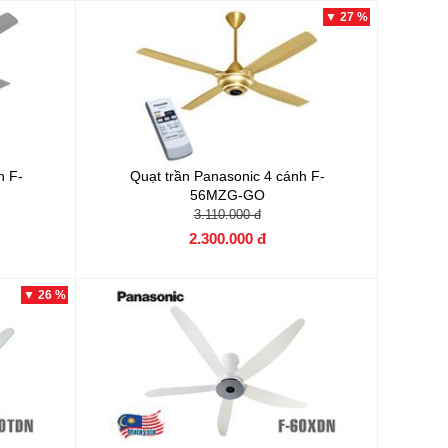
▼ 27 %
nh
F-
Quạt trần Panasonic 4 cánh
F-
56MZG-GO
3.110.000 đ
2.300.000 đ
▼ 26 %