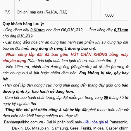
7.5
Chi phí nạp gas
(R410A, R32)
7.000
Quý khách hàng lưu ý:
- Ống đồng dày
0,61mm
cho ống Ø6,Ø10,Ø12; - Ống đồng dày
0,71mm
cho ống Ø16,Ø19;
- Các hãng điều hòa chỉ áp dụng bảo hành sản phẩm khi sử dụng lắp đặt
bảo ôn đôi (
mỗi ống đồng đi riêng 1 đường bảo ôn
);
-
Nhân công lắp đặt đã bao gồm HÚT CHÂN KHÔNG bằng máy
chuyên dụng
(Đảm bảo hiệu suất làm lạnh tối ưu, vận hành êm...)
- Việc kiểm tra, chỉnh sửa đường ống (đồng/nước) đã đi sẵn (thường ở
các chung cư) là bắt buộc nhằm đảm bảo:
ống không bị tắc, gẫy hay
hở
...
- Hạn chế lắp dàn nóng / cục nóng phải dùng đến thang dây giúp cho
bảo
dưỡng định kỳ, bảo hành dễ dàng hơn
;
- Cam kết bảo hành chất lượng lắp đặt miễn phí trong vòng
06
tháng kể từ
ngày ký nghiệm thu.
-
Tổng tiền chi phí nhân công & vật tư lắp đặt
phải thanh toán căn cứ
theo biên bản khối lượng nghiệm thu thực tế;
Banhangtaikho.com.vn - Đại lý phân phối máy
điều hòa giá rẻ
Panasonic,
Daikin, LG, Mitsubishi, Samsung, Gree, Funiki, Midea, Casper chính