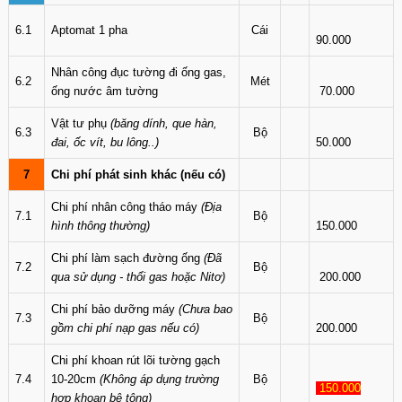
6.1
Aptomat 1 pha
Cái
90.000
Nhân công đục tường đi ống gas,
6.2
Mét
ống nước âm tường
70.000
Vật tư phụ
(băng dính, que hàn,
6.3
Bộ
đai, ốc vít, bu lông..)
50.000
7
Chi phí phát sinh khác (nếu có)
Chi phí nhân công tháo máy
(Địa
7.1
Bộ
hình thông thường)
150.000
Chi phí làm sạch đường ống
(Đã
7.2
Bộ
qua sử dụng - thổi gas hoặc Nitơ)
200.000
Chi phí bảo dưỡng máy
(Chưa bao
7.3
Bộ
gồm chi phí nạp gas nếu có)
200.000
Chi phí khoan rút lõi tường gạch
7.4
10-20cm
(Không áp dụng trường
Bộ
150.000
hợp khoan bê tông)