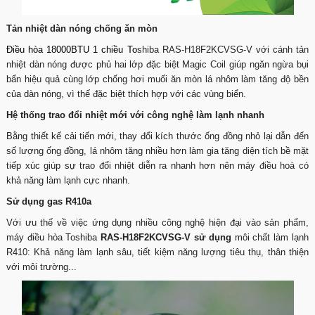
Tản nhiệt dàn nóng chống ăn mòn
Điều hòa 18000BTU
1 chiều To
shiba RAS-H18F2KCVSG-V với cánh tản
nhiệt dàn nóng được phủ hai lớp đặc biệt Magic Coil giúp ngăn ngừa bụi
bẩn hiệu quả cùng lớp chống hơi muối ăn mòn lá nhôm làm tăng độ bền
của dàn nóng, vì thế đặc biệt thích hợp với các vùng biển.
Hệ thống trao đổi nhiệt mới với công nghệ làm lạnh nhanh
Bằng thiết kế cải tiến mới, thay đổi kích thước ống đồng nhỏ lại dẫn đến
số lượng ống đồng, lá nhôm tăng nhiều hơn làm gia tăng diện tích bề mặt
tiếp xúc giúp sự trao đổi nhiệt diễn ra nhanh hơn nên máy điều hoà có
khả năng làm lạnh cực nhanh.
Sử dụng gas R410a
Với ưu thế về việc ứng dụng nhiều công nghệ hiện đại vào sản phẩm,
máy điều hòa Toshiba
RAS-H18F2KCVSG-V sử dụng
môi chất làm lạnh
R410: Khả năng làm lạnh sâu, tiết kiệm năng lượng tiêu thụ, thân thiện
với môi trường...