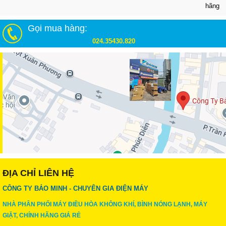
hãng
Gọi mua hàng:
024.35430.820
ĐỊA CHỈ LIÊN HỆ
CÔNG TY BẢO MINH - CHUYÊN GIA ĐIỆN MÁY
NHÀ PHÂN PHỐI MÁY ĐIỀU HÒA KHÔNG KHÍ, BÌNH NÓNG LẠNH, MÁY
GIẶT, CHÍNH HÃNG GIÁ RẺ