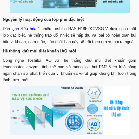
Nguyên lý hoạt động của lớp phủ đặc biệt
Dàn lạnh
điều hòa
1 chiều Toshiba RAS-H18F2KCVSG-V được phủ một
lớp đặc biệt, hệ thống trao đổi nhiệt sẽ hấp thụ và loại bỏ hoàn toàn bụi
bẩn vi khuẩn, nấm mốc, các chất bẩn này sẽ trôi theo nước thải ra ngoài.
Hệ thống khử mùi diệt khuẩn IAQ mới
Công nghệ Toshiba IAQ với hệ thống khử mùi diệt khuẩn gồm
leuconostoc enzym, tinh thể bạc và màng lọc bụi PM2.5 có khả năng
ngăn chặn sự phát triển của vi khuẩn và vi-rút giúp không khí luôn trong
lành, tươi mát.