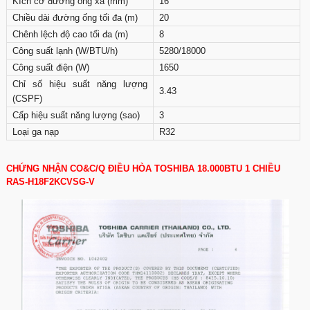
Kích cỡ đường ống xả (mm)
16
Chiều dài đường ống tối đa (m)
20
Chênh lệch độ cao tối đa (m)
8
Công suất lạnh (W/BTU/h)
5280/18000
Công suất điện (W)
1650
Chỉ số hiệu suất năng lượng
3.43
(CSPF)
Cấp hiệu suất năng lượng (sao)
3
Loại ga nạp
R32
CHỨNG NHẬN CO&C/Q ĐIỀU HÒA TOSHIBA 18.000BTU 1 CHIỀU
RAS-H18F2KCVSG-V