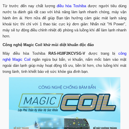
Từ trước đến nay chất lượng
điều hòa Toshiba
được người tiêu dùng
nước ta đánh giá rất cao với khả năng làm lạnh nhanh chóng, máy vận
hành êm ái. Hơn nữa để giúp Bạn tận hưởng cảm giác mát lạnh sảng
khoái tức thì chỉ với 1 thao tác cực kỳ đơn giản: Nhấn nút "Hi Power",
máy sẽ tự động điều chỉnh nhiệt độ phòng và luồng khí để làm lạnh nhanh
hơn.
Công nghệ Magic Coil khử mùi diệt khuẩn độc đáo
Máy điều hòa Toshiba
RAS-H18F2KCVSG-V
được trang bị
công
nghệ Magic Coil
ngăn ngừa bụi bẩn, vi khuẩn, nấm mốc bám vào mặt
ngoài dàn lạnh giúp máy hoạt động tối ưu, bền bỉ hơn, cho luồng khí mát
trong lành, tinh khiết bảo vệ sức khỏe gia đình bạn.