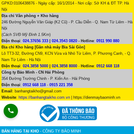
GPKD:0106438876 - Ngày cấp: 16/1/2014 - Nơi cấp: Sở KH & ĐT TP. Hà
Nội
Địa chỉ Văn phòng + Kho hàng
246 Đường Nguyễn Văn Giáp (K2 Cũ) - P. Cầu Diễn - Q. Nam Từ Liêm - Hà
Nội
(
Cách SVĐ Mỹ Đình 1.5Km
)
Điện thoại
:
024.37656 333
|
024.3543 0820
-
Hotline
:
0911 990 880
Địa chỉ Kho hàng [Gần nhà máy Bia Sài Gòn]
Lô TT3-32, Đường CN9, KCN Vừa và Nhỏ Từ Liêm, P. Phương Canh, - Q.
Nam Từ Liêm - Hà Nội
Điện thoại
:
024.3858 5000
|
024.3858 8000
-
Hotline
:
0912 668 118
Công ty Bảo Minh - CN Hải Phòng
354 Đường Trường Chinh - P. Kiến An - Hải Phòng
Điện thoại
:
0912 668 118
-
0915 221 358
Email
:
banhangtaikho@gmail.com
Website
:
https://banhangtaikho.com.vn
| https://dienmaybaominh.vn
BÁN HÀNG TẠI KHO
- CÔNG TY BẢO MINH