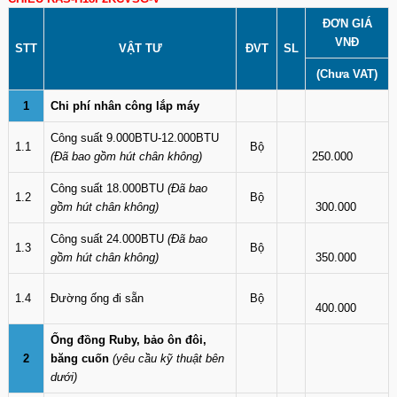
ĐƠN GIÁ
VNĐ
STT
VẬT TƯ
ĐVT
SL
(Chưa VAT)
1
Chi phí nhân công lắp máy
Công suất 9.000BTU-12.000BTU
1.1
Bộ
(Đã bao gồm hút chân không)
250.000
Công suất 18.000BTU
(Đã bao
1.2
Bộ
gồm hút chân không)
300.000
Công suất 24.000BTU
(Đã bao
1.3
Bộ
gồm hút chân không)
350.000
1.4
Đường ống đi sẵn
Bộ
400.000
Ống đồng Ruby, bảo ôn đôi,
2
băng cuốn
(yêu cầu kỹ thuật bên
dưới)