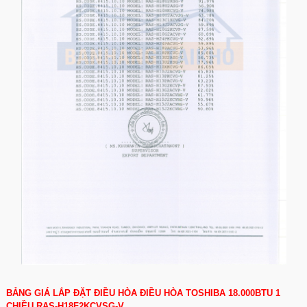
BẢNG GIÁ LẮP ĐẶT ĐIỀU HÒA ĐIỀU HÒA TOSHIBA 18.000BTU 1
CHIỀU RAS-H18F2KCVSG-V