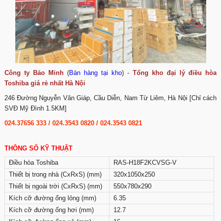
Công ty Bảo Minh
(
Bán hàng tại kho
) -
Tổng kho đại lý điều hòa
Toshiba giá rẻ nhất Hà Nội
246 Đường Nguyễn Văn Giáp, Cầu Diễn, Nam Từ Liêm, Hà Nội [Chỉ cách
SVĐ Mỹ Đình 1.5KM]
024.37656 333
/
024.3543 0820
/
024.3543 0821
THÔNG SỐ KỸ THUẬT
Điều hòa Toshiba
RAS-H18F2KCVSG-V
Thiết bị trong nhà (CxRxS) (mm)
320x1050x250
Thiết bị ngoài trời (CxRxS) (mm)
550x780x290
Kích cỡ đường ống lỏng (mm)
6.35
Kích cỡ đường ống hơi (mm)
12.7