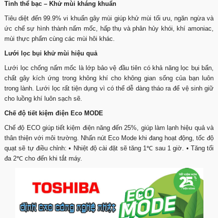
Tinh thể bạc – Khử mùi kháng khuẩn
Tiêu diệt đến 99.9% vi khuẩn gây mùi giúp khử mùi tối ưu, ngăn ngừa và
ức chế sự hình thành nấm mốc, hấp thụ và phân hủy khói, khí amoniac,
mùi thực phẩm cùng các mùi hôi khác.
Lưới lọc bụi khử mùi hiệu quả
Lưới lọc chống nấm mốc là lớp bảo vệ đầu tiên có khả năng lọc bụi bẩn,
chất gây kích ứng trong không khí cho không gian sống của bạn luôn
trong lành. Lưới lọc rất tiện dụng vì có thể dễ dàng tháo ra để vệ sinh giữ
cho luồng khí luôn sạch sẽ.
Chế độ tiết kiệm điện Eco MODE
Chế độ ECO giúp tiết kiệm điện năng đến 25%, giúp làm lạnh hiệu quả và
thân thiện với môi trường. Nhấn nút Eco Mode khi đang hoạt động, tốc độ
quạt sẽ tự điều chỉnh: • Nhiệt độ cài đặt sẽ tăng 1℃ sau 1 giờ. • Tăng tối
đa 2℃ cho đến khi tắt máy.