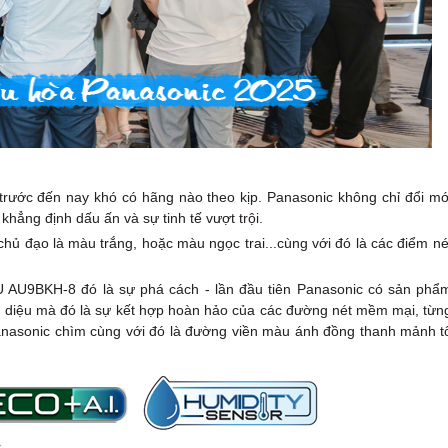
 trước đến nay khó có hãng nào theo kịp. Panasonic không chỉ đổi mớ
hẳng định dấu ấn và sự tinh tế vượt trội.
hủ đạo là màu trắng, hoặc màu ngọc trai...cùng với đó là các điểm né
U AU9BKH-8 đó là sự phá cách - lần đầu tiên Panasonic có sản phẩ
diệu mà đó là sự kết hợp hoàn hảo của các đường nét mềm mại, từn
 Panasonic chìm cùng với đó là đường viền màu ánh đồng thanh mảnh t