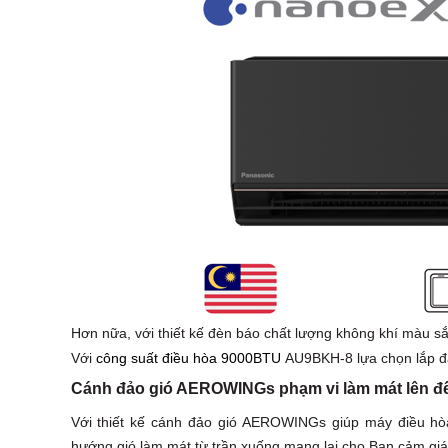
Hơn nữa, với thiết kế đèn báo chất lượng không khí màu sắ
Với
công suất điều hòa 9000BTU
AU9BKH-8 lựa chọn lắp đặ
Cánh đảo gió AEROWINGs phạm vi làm mát lên đ
Với thiết kế cánh đảo gió AEROWINGs giúp máy điều 
hướng gió làm mát từ trần xuống mang lại cho Bạn cảm giác