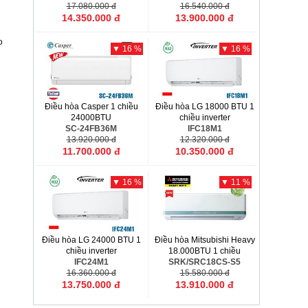
17.080.000 đ
16.540.000 đ
14.350.000 đ
13.900.000 đ
o
▼ 16 %
▼ 16 %
Điều hòa Casper 1 chiều
Điều hòa LG 18000 BTU 1
24000BTU
chiều inverter
SC-24FB36M
IFC18M1
13.920.000 đ
12.320.000 đ
11.700.000 đ
10.350.000 đ
▼ 16 %
▼ 11 %
Điều hòa LG 24000 BTU 1
Điều hòa Mitsubishi Heavy
chiều inverter
18.000BTU 1 chiều
IFC24M1
SRK/SRC18CS-S5
16.360.000 đ
15.580.000 đ
13.750.000 đ
13.910.000 đ