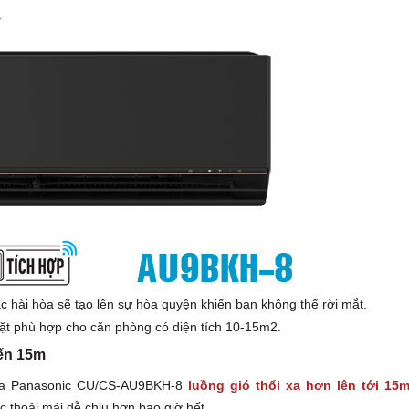
c hài hòa sẽ tạo lên sự hòa quyện khiến bạn không thể rời mắt.
t phù hợp cho căn phòng có diện tích 10-15m2.
ến 15m
hòa Panasonic CU/CS-AU9BKH-8
luồng gió thổi xa hơn lên tới 15
 thoải mái dễ chịu hơn bao giờ hết.