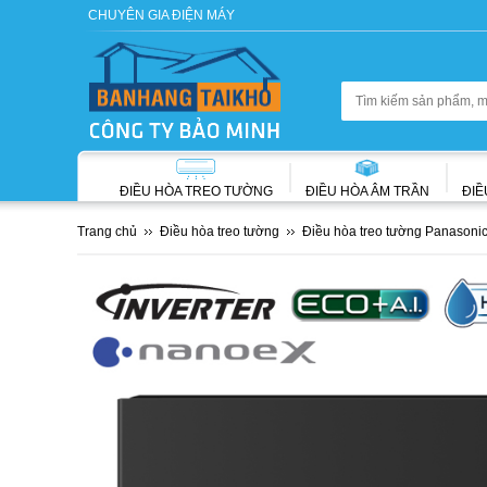
CHUYÊN GIA ĐIỆN MÁY
ĐIỀU HÒA TREO TƯỜNG
ĐIỀU HÒA ÂM TRẦN
ĐIỀ
Trang chủ
Điều hòa treo tường
Điều hòa treo tường Panasoni