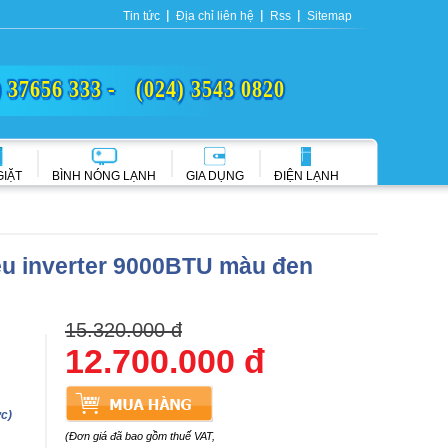
Tin tức
Địa chỉ liên hệ
Rss
Sitemap
) 37656 333 -
(024) 3543 0820
GIẶT
BÌNH NÓNG LẠNH
GIA DỤNG
ĐIỆN LẠNH
ều inverter 9000BTU màu đen
15.320.000 đ
12.700.000 đ
c)
(Đơn giá đã bao gồm thuế VAT,