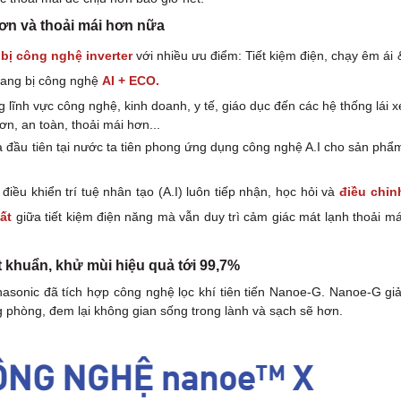
 hơn và thoải mái hơn nữa
 bị công nghệ inverter
với nhiều ưu điểm: Tiết kiệm điện, chạy êm ái 
trang bị công nghệ
AI + ECO.
 lĩnh vực công nghệ, kinh doanh, y tế, giáo dục đến các hệ thống lái x
n, an toàn, thoải mái hơn...
 đầu tiên tại nước ta tiên phong ứng dụng công nghệ A.I cho sản phẩ
ều khiển trí tuệ nhân tạo (A.I) luôn tiếp nhận, học hỏi và
điều chỉn
ất
giữa tiết kiệm điện năng mà vẫn duy trì cảm giác mát lạnh thoải má
 khuẩn, khử mùi hiệu quả tới 99,7%
sonic đã tích hợp công nghệ lọc khí tiên tiến Nanoe-G. Nanoe-G giả
g phòng, đem lại không gian sống trong lành và sạch sẽ hơn.