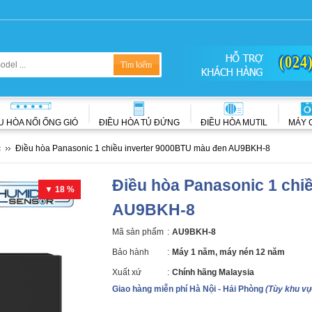
(024
U HÒA NỐI ỐNG GIÓ
ĐIỀU HÒA TỦ ĐỨNG
ĐIỀU HÒA MUTIL
MÁY 
c
Điều hòa Panasonic 1 chiều inverter 9000BTU màu đen AU9BKH-8
Điều hòa Panasonic 1 chi
▼ 18 %
AU9BKH-8
Mã sản phẩm
:
AU9BKH-8
Bảo hành
:
Máy 1 năm, máy nén 12 năm
Xuất xứ
:
Chính hãng Malaysia
Giao hàng miễn phí Hà Nội - Hải Phòng
(Tùy khu vự