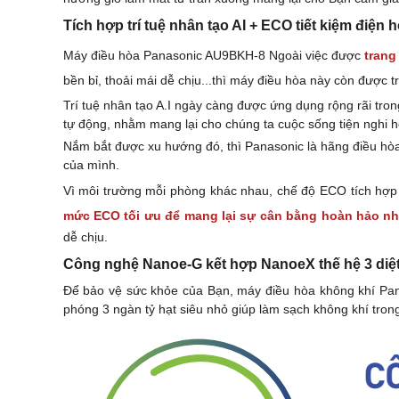
Tích hợp trí tuệ nhân tạo AI + ECO tiết kiệm điện
Máy điều hòa Panasonic AU9BKH-8 Ngoài việc được
trang
bền bỉ, thoải mái dễ chịu...thì máy điều hòa này còn được 
Trí tuệ nhân tạo A.I ngày càng được ứng dụng rộng rãi trong
tự động, nhằm mang lại cho chúng ta cuộc sống tiện nghi hơ
Nắm bắt được xu hướng đó, thì Panasonic là hãng điều hòa
của mình.
Vì môi trường mỗi phòng khác nhau, chế độ ECO tích hợp đi
mức ECO tối ưu để mang lại sự cân bằng hoàn hảo nh
dễ chịu.
Công nghệ Nanoe-G kết hợp NanoeX thế hệ 3 diệt
Để bảo vệ sức khỏe của Bạn, máy điều hòa không khí Pana
phóng 3 ngàn tỷ hạt siêu nhỏ giúp làm sạch không khí tron