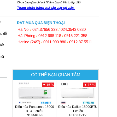
Chưa bao gồm chi phí Nhân công & Vật tư lắp đặt)
Tham khảo bảng giá lắp đặt tại đây.
U
ĐẶT MUA QUA ĐIỆN THOẠI
Hà Nội
/
024.37656 333
/
024.3543 0820
, dễ
Hải Phòng
/
0912 668 118
/
0915 221 358
Hotline (24/7)
/
0911 990 880
/
0912 87 5511
iết
mùi
CÓ THỂ BẠN QUAN TÂM
▼ 16 %
▼ 16 %
Điều hòa Panasonic 18000
Điều hòa Daikin 18000BTU
BTU 1 chiều
1 chiều
N18AKH-8
FTF50XV1V