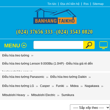
Tin tức
Địa chỉ liên hệ
Rss
Sitemap
(024) 37656 333 -
(024) 3543 0820
MENU
Điều hòa treo tường
Điều hòa treo tường Lenson 9.000Btu (1.0HP) - Điều hòa giá rẻ đến
banhangtaikho.com.vn
Điều hòa treo tường Panasonic
Điều hòa treo tường Daikin
Điều hòa treo tường LG
Casper
Funiki
Midea
Nagakawa
Mitsubishi Heavy
Mitsubishi Electric
Sumikura