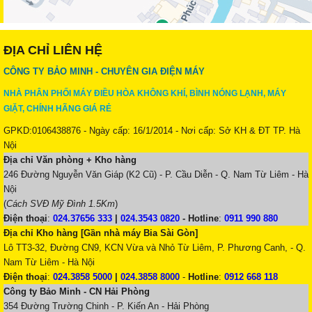
ĐỊA CHỈ LIÊN HỆ
CÔNG TY BẢO MINH - CHUYÊN GIA ĐIỆN MÁY
NHÀ PHÂN PHỐI MÁY ĐIỀU HÒA KHÔNG KHÍ, BÌNH NÓNG LẠNH, MÁY
GIẶT, CHÍNH HÃNG GIÁ RẺ
GPKD:0106438876 - Ngày cấp: 16/1/2014 - Nơi cấp: Sở KH & ĐT TP. Hà
Nội
Địa chỉ Văn phòng + Kho hàng
246 Đường Nguyễn Văn Giáp (K2 Cũ) - P. Cầu Diễn - Q. Nam Từ Liêm - Hà
Nội
(
Cách SVĐ Mỹ Đình 1.5Km
)
Điện thoại
:
024.37656 333
|
024.3543 0820
-
Hotline
:
0911 990 880
Địa chỉ Kho hàng [Gần nhà máy Bia Sài Gòn]
Lô TT3-32, Đường CN9, KCN Vừa và Nhỏ Từ Liêm, P. Phương Canh, - Q.
Nam Từ Liêm - Hà Nội
Điện thoại
:
024.3858 5000
|
024.3858 8000
-
Hotline
:
0912 668 118
Công ty Bảo Minh - CN Hải Phòng
354 Đường Trường Chinh - P. Kiến An - Hải Phòng