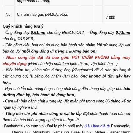
hợp khoan bê tông)
7.5
Chi phí nạp gas
(R410A, R32)
7.000
Quý khách hàng lưu ý:
- Ống đồng dày
0,61mm
cho ống Ø6,Ø10,Ø12; - Ống đồng dày
0,71mm
cho ống Ø16,Ø19;
- Các hãng điều hòa chỉ áp dụng bảo hành sản phẩm khi sử dụng lắp đặt
bảo ôn đôi (
mỗi ống đồng đi riêng 1 đường bảo ôn
);
-
Nhân công lắp đặt đã bao gồm HÚT CHÂN KHÔNG bằng máy
chuyên dụng
(Đảm bảo hiệu suất làm lạnh tối ưu, vận hành êm...)
- Việc kiểm tra, chỉnh sửa đường ống (đồng/nước) đã đi sẵn (thường ở
các chung cư) là bắt buộc nhằm đảm bảo:
ống không bị tắc, gẫy hay
hở
...
- Hạn chế lắp dàn nóng / cục nóng phải dùng đến thang dây giúp cho
bảo
dưỡng định kỳ, bảo hành dễ dàng hơn
;
- Cam kết bảo hành chất lượng lắp đặt miễn phí trong vòng
06
tháng kể từ
ngày ký nghiệm thu.
-
Tổng tiền chi phí nhân công & vật tư lắp đặt
phải thanh toán căn cứ
theo biên bản khối lượng nghiệm thu thực tế;
Banhangtaikho.com.vn - Đại lý phân phối máy
điều hòa giá rẻ
Panasonic,
Daikin, LG, Mitsubishi, Samsung, Gree, Funiki, Midea, Casper chính