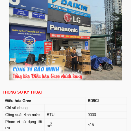
THÔNG SỐ KỸ THUẬT
Điều hòa Gree
BD9CI
Chỉ số chung
Công suất định mức
BTU
9000
Phạm vi sử dụng tối
2
≤15
m
ưu