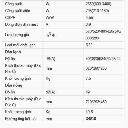
Công suất
W
2650(600-3400)
Công suất điện
W
795(210-1180)
CSPF
W/W
4.55
Dòng điện định mức
A
3.9
570/520/480/410/340/
3
Lưu lượng gió
m
/h
300/280
Loại môi chất lạnh
R32
Dàn lạnh
Độ ồn
dB(A)
40/38/36/34/29/25/24
Kích thước máy (D x
mm
810*190*260
R x C)
Khối lượng tịnh
Kg
7.5
Dàn nóng
Độ ồn
dB(A)
49
Kích thước máy (D x
mm
710*293*450
R x C)
Khối lượng tịnh
Kg
19.5
Đường ống kết nối
mm
Φ6/10