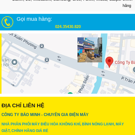
hãng
Gọi mua hàng:
024.35430.820
ĐỊA CHỈ LIÊN HỆ
CÔNG TY BẢO MINH - CHUYÊN GIA ĐIỆN MÁY
NHÀ PHÂN PHỐI MÁY ĐIỀU HÒA KHÔNG KHÍ, BÌNH NÓNG LẠNH, MÁY
GIẶT, CHÍNH HÃNG GIÁ RẺ