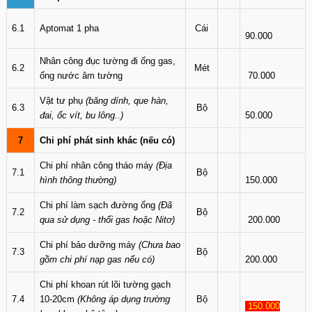
6.1
Aptomat 1 pha
Cái
90.000
Nhân công đục tường đi ống gas,
6.2
Mét
ống nước âm tường
70.000
Vật tư phụ
(băng dính, que hàn,
6.3
Bộ
đai, ốc vít, bu lông..)
50.000
7
Chi phí phát sinh khác (nếu có)
Chi phí nhân công tháo máy
(Địa
7.1
Bộ
hình thông thường)
150.000
Chi phí làm sạch đường ống
(Đã
7.2
Bộ
qua sử dụng - thổi gas hoặc Nitơ)
200.000
Chi phí bảo dưỡng máy
(Chưa bao
7.3
Bộ
gồm chi phí nạp gas nếu có)
200.000
Chi phí khoan rút lõi tường gạch
7.4
10-20cm
(Không áp dụng trường
Bộ
150.000