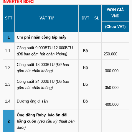
INVERTER BD9CI
ĐƠN GIÁ
VNĐ
STT
VẬT TƯ
ĐVT
SL
(Chưa VAT)
1
Chi phí nhân công lắp máy
Công suất 9.000BTU-12.000BTU
1.1
Bộ
(Đã bao gồm hút chân không)
250.000
Công suất 18.000BTU
(Đã bao
1.2
Bộ
gồm hút chân không)
300.000
Công suất 24.000BTU
(Đã bao
1.3
Bộ
gồm hút chân không)
350.000
1.4
Đường ống đi sẵn
Bộ
400.000
Ống đồng Ruby, bảo ôn đôi,
2
băng cuốn
(yêu cầu kỹ thuật bên
dưới)