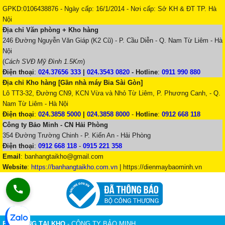
GPKD:0106438876 - Ngày cấp: 16/1/2014 - Nơi cấp: Sở KH & ĐT TP. Hà
Nội
Địa chỉ Văn phòng + Kho hàng
246 Đường Nguyễn Văn Giáp (K2 Cũ) - P. Cầu Diễn - Q. Nam Từ Liêm - Hà
Nội
(
Cách SVĐ Mỹ Đình 1.5Km
)
Điện thoại
:
024.37656 333
|
024.3543 0820
-
Hotline
:
0911 990 880
Địa chỉ Kho hàng [Gần nhà máy Bia Sài Gòn]
Lô TT3-32, Đường CN9, KCN Vừa và Nhỏ Từ Liêm, P. Phương Canh, - Q.
Nam Từ Liêm - Hà Nội
Điện thoại
:
024.3858 5000
|
024.3858 8000
-
Hotline
:
0912 668 118
Công ty Bảo Minh - CN Hải Phòng
354 Đường Trường Chinh - P. Kiến An - Hải Phòng
Điện thoại
:
0912 668 118
-
0915 221 358
Email
:
banhangtaikho@gmail.com
Website
:
https://banhangtaikho.com.vn
| https://dienmaybaominh.vn
BÁN HÀNG TẠI KHO
- CÔNG TY BẢO MINH