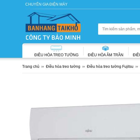
CHUYÊN GIA ĐIỆN MÁY
ĐIỀU HÒA TREO TƯỜNG
ĐIỀU HÒA ÂM TRẦN
ĐIỀ
Trang chủ
Điều hòa treo tường
Điều hòa treo tường Fujitsu