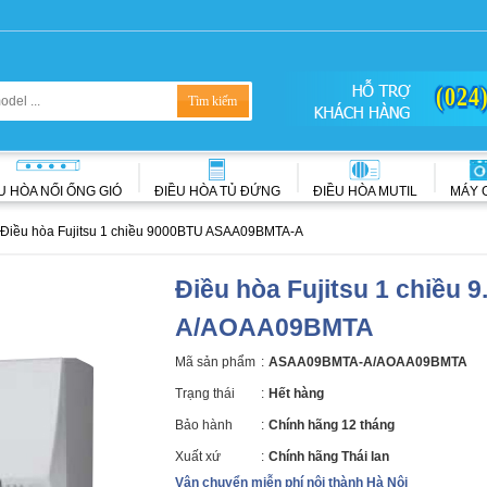
(024
U HÒA NỐI ỐNG GIÓ
ĐIỀU HÒA TỦ ĐỨNG
ĐIỀU HÒA MUTIL
MÁY 
Điều hòa Fujitsu 1 chiều 9000BTU ASAA09BMTA-A
Điều hòa Fujitsu 1 chiề
A/AOAA09BMTA
Mã sản phẩm
:
ASAA09BMTA-A/AOAA09BMTA
Trạng thái
:
Hết hàng
Bảo hành
:
Chính hãng 12 tháng
Xuất xứ
:
Chính hãng Thái lan
Vận chuyển miễn phí nội thành Hà Nội