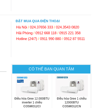
ĐẶT MUA QUA ĐIỆN THOẠI
Hà Nội
/
024.37656 333
/
024.3543 0820
Hải Phòng
/
0912 668 118
/
0915 221 358
Hotline (24/7)
/
0911 990 880
/
0912 87 5511
CÓ THỂ BẠN QUAN TÂM
Điều hòa Gree 12.000BTU
Điều hòa Gree 1 chiều
inverter 1 chiều
12000BTU
COSMO12CI
COSMO12CN