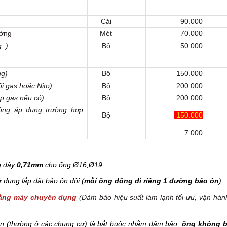
Cái
90.000
ường
Mét
70.000
..)
Bộ
50.000
ng)
Bộ
150.000
i gas hoặc Nitơ)
Bộ
200.000
p gas nếu có)
Bộ
200.000
ông áp dụng trường hợp
Bộ
150.000
7.000
g dày
0,71mm
cho ống Ø16,Ø19;
dụng lắp đặt bảo ôn đôi (
mỗi ống đồng đi riêng 1 đường bảo ôn
);
bằng máy chuyên dụng
(Đảm bảo hiệu suất làm lạnh tối ưu, vận hàn
sẵn (thường ở các chung cư) là bắt buộc nhằm đảm bảo:
ống không b