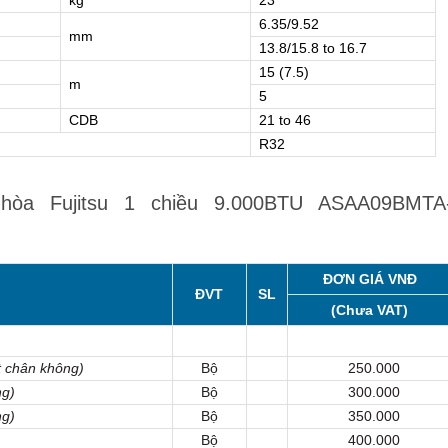
kg
23
6.35/9.52
mm
13.8/15.8 to 16.7
15 (7.5)
m
5
CDB
21 to 46
R32
hòa Fujitsu 1 chiều 9.000BTU ASAA09BMTA
ĐƠN GIÁ VNĐ
ĐVT
SL
(Chưa VAT)
 chân không)
Bộ
250.000
ng)
Bộ
300.000
ng)
Bộ
350.000
Bộ
400.000