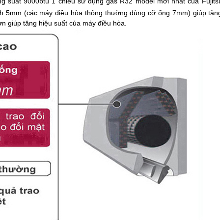
ng suất 9000btu 1 chiều sử dụng gas R32 model mới nhất của Fujits
ính 5mm (các máy điều hòa thông thường dùng cỡ ống 7mm) giúp tăn
hơn giúp tăng hiệu suất của máy điều hòa.