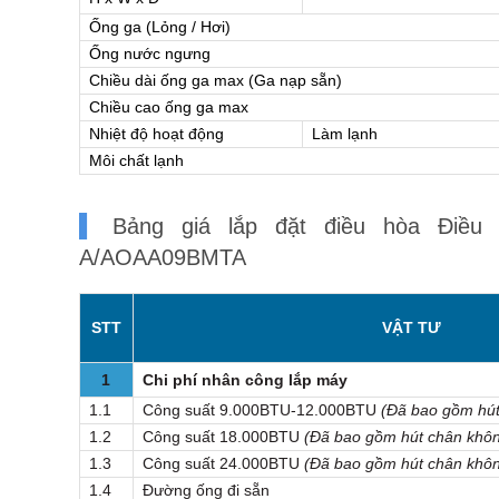
Ống ga (Lỏng / Hơi)
Ống nước ngưng
Chiều dài ống ga max (Ga nạp sẵn)
Chiều cao ống ga max
Nhiệt độ hoạt động
Làm lạnh
Môi chất lạnh
Bảng giá lắp đặt điều hòa Điều 
A/AOAA09BMTA
STT
VẬT TƯ
1
Chi phí nhân công lắp máy
1.1
Công suất 9.000BTU-12.000BTU
(Đã bao gồm hút
1.2
Công suất 18.000BTU
(Đã bao gồm hút chân khô
1.3
Công suất 24.000BTU
(Đã bao gồm hút chân khô
1.4
Đường ống đi sẵn