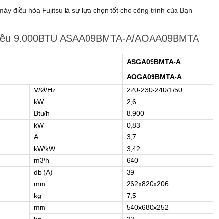
y điều hòa Fujitsu là sự lựa chọn tốt cho công trình của Bạn
1 chiều 9.000BTU ASAA09BMTA-A/AOAA09BMTA
ASGA09BMTA-A
AOGA09BMTA-A
V/Ø/Hz
220-230-240/1/50
kW
2,6
Btu/h
8.900
kW
0,83
A
3,7
kW/kW
3,42
m3/h
640
db (A)
39
mm
262x820x206
kg
7,5
mm
540x680x252