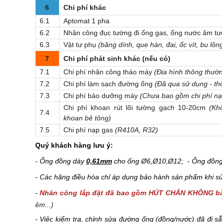
6
Chi phí khác
6.1
Aptomat 1 pha
6.2
Nhân công đục tường đi ống gas, ống nước âm t
6.3
Vật tư phụ
(băng dính, que hàn, đai, ốc vít, bu lông
7
Chi phí phát sinh khác (nếu có)
7.1
Chi phí nhân công tháo máy
(Địa hình thông thườ
7.2
Chi phí làm sạch đường ống
(Đã qua sử dụng - thổ
7.3
Chi phí bảo dưỡng máy
(Chưa bao gồm chi phí nạ
Chi phí khoan rút lõi tường gạch 10-20cm
(Kh
7.4
khoan bê tông)
7.5
Chi phí nạp gas
(R410A, R32)
Quý khách hàng lưu ý:
- Ống đồng dày
0,61mm
cho ống Ø6,Ø10,Ø12; - Ống đồn
- Các hãng điều hòa chỉ áp dụng bảo hành sản phẩm khi sử 
-
Nhân công lắp đặt đã bao gồm HÚT CHÂN KHÔNG 
êm...)
- Việc kiểm tra, chỉnh sửa đường ống (đồng/nước) đã đi 