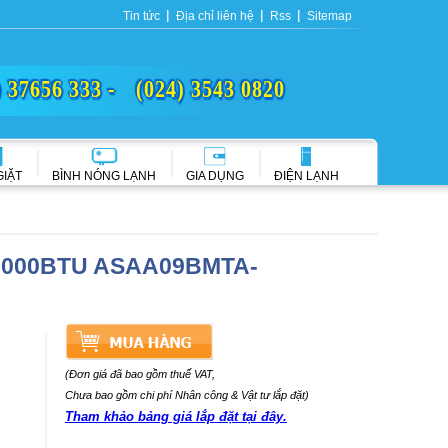
Tin tức
Địa chỉ liên hệ
Rss
Sitemap
) 37656 333 -
(024) 3543 0820
GIẶT
BÌNH NÓNG LẠNH
GIA DỤNG
ĐIỆN LẠNH
u 9.000BTU ASAA09BMTA-
(Đơn giá đã bao gồm thuế VAT,
Chưa bao gồm chi phí Nhân công & Vật tư lắp đặt)
Tham khảo bảng giá lắp đặt tại đây.