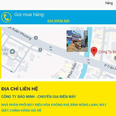
hãng
Gọi mua hàng:
024.35430.820
ĐỊA CHỈ LIÊN HỆ
CÔNG TY BẢO MINH - CHUYÊN GIA ĐIỆN MÁY
NHÀ PHÂN PHỐI MÁY ĐIỀU HÒA KHÔNG KHÍ, BÌNH NÓNG LẠNH, MÁY
GIẶT, CHÍNH HÃNG GIÁ RẺ