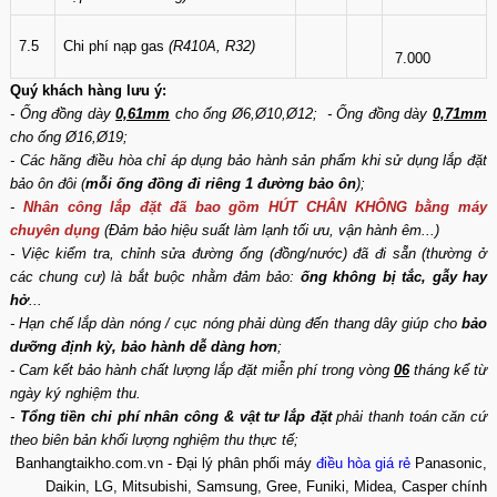
7.5
Chi phí nạp gas
(R410A, R32)
7.000
Quý khách hàng lưu ý:
- Ống đồng dày
0,61mm
cho ống Ø6,Ø10,Ø12; - Ống đồng dày
0,71mm
cho ống Ø16,Ø19;
- Các hãng điều hòa chỉ áp dụng bảo hành sản phẩm khi sử dụng lắp đặt
bảo ôn đôi (
mỗi ống đồng đi riêng 1 đường bảo ôn
);
-
Nhân công lắp đặt đã bao gồm HÚT CHÂN KHÔNG bằng máy
chuyên dụng
(Đảm bảo hiệu suất làm lạnh tối ưu, vận hành êm...)
- Việc kiểm tra, chỉnh sửa đường ống (đồng/nước) đã đi sẵn (thường ở
các chung cư) là bắt buộc nhằm đảm bảo:
ống không bị tắc, gẫy hay
hở
...
- Hạn chế lắp dàn nóng / cục nóng phải dùng đến thang dây giúp cho
bảo
dưỡng định kỳ, bảo hành dễ dàng hơn
;
- Cam kết bảo hành chất lượng lắp đặt miễn phí trong vòng
06
tháng kể từ
ngày ký nghiệm thu.
-
Tổng tiền chi phí nhân công & vật tư lắp đặt
phải thanh toán căn cứ
theo biên bản khối lượng nghiệm thu thực tế;
Banhangtaikho.com.vn - Đại lý phân phối máy
điều hòa giá rẻ
Panasonic,
Daikin, LG, Mitsubishi, Samsung, Gree, Funiki, Midea, Casper chính