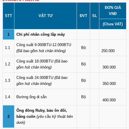
ĐƠN GIÁ
VNĐ
STT
VẬT TƯ
ĐVT
SL
(Chưa VAT)
1
Chi phí nhân công lắp máy
Công suất 9.000BTU-12.000BTU
1.1
Bộ
(Đã bao gồm hút chân không)
250.000
Công suất 18.000BTU
(Đã bao
1.2
Bộ
gồm hút chân không)
300.000
Công suất 24.000BTU
(Đã bao
1.3
Bộ
gồm hút chân không)
350.000
1.4
Đường ống đi sẵn
Bộ
400.000
Ống đồng Ruby, bảo ôn đôi,
2
băng cuốn
(yêu cầu kỹ thuật bên
dưới)