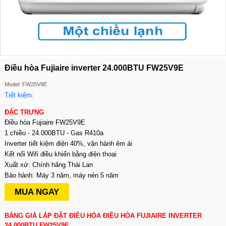
Điều hòa Fujiaire inverter 24.000BTU FW25V9E
Model: FW25V9E
Tiết kiệm:
ĐẶC TRƯNG
Điều hòa Fujiaire FW25V9E
1 chiều - 24.000BTU - Gas R410a
Inverter tiết kiệm điện 40%, vận hành êm ái
Kết nối Wifi điều khiển bằng điện thoại
Xuất xứ: Chính hãng Thái Lan
Bảo hành: Máy 3 năm, máy nén 5 năm
MUA NGAY
BẢNG GIÁ LẮP ĐẶT ĐIỀU HÒA ĐIỀU HÒA FUJIAIRE INVERTER
24.000BTU FW25V9E