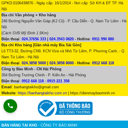
GPKD:0106438876 - Ngày cấp: 16/1/2014 - Nơi cấp: Sở KH & ĐT TP. Hà
Nội
Địa chỉ Văn phòng + Kho hàng
246 Đường Nguyễn Văn Giáp (K2 Cũ) - P. Cầu Diễn - Q. Nam Từ Liêm - Hà
Nội
(
Cách SVĐ Mỹ Đình 1.5Km
)
Điện thoại
:
024.37656 333
|
024.3543 0820
-
Hotline
:
0911 990 880
Địa chỉ Kho hàng [Gần nhà máy Bia Sài Gòn]
Lô TT3-32, Đường CN9, KCN Vừa và Nhỏ Từ Liêm, P. Phương Canh, - Q.
Nam Từ Liêm - Hà Nội
Điện thoại
:
024.3858 5000
|
024.3858 8000
-
Hotline
:
0912 668 118
Công ty Bảo Minh - CN Hải Phòng
354 Đường Trường Chinh - P. Kiến An - Hải Phòng
Điện thoại
:
0912 668 118
-
0915 221 358
Email
:
banhangtaikho@gmail.com
Website
:
https://banhangtaikho.com.vn
| https://dienmaybaominh.vn
BÁN HÀNG TẠI KHO
- CÔNG TY BẢO MINH