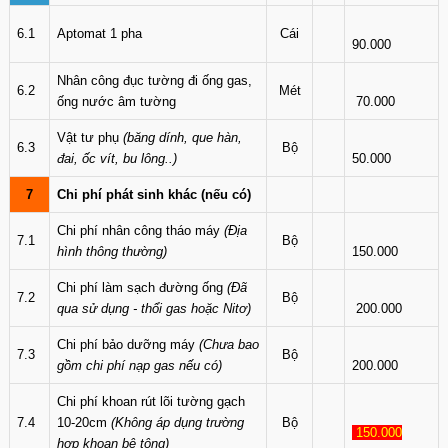
6.1
Aptomat 1 pha
Cái
90.000
Nhân công đục tường đi ống gas,
6.2
Mét
ống nước âm tường
70.000
Vật tư phụ
(băng dính, que hàn,
6.3
Bộ
đai, ốc vít, bu lông..)
50.000
7
Chi phí phát sinh khác (nếu có)
Chi phí nhân công tháo máy
(Địa
7.1
Bộ
hình thông thường)
150.000
Chi phí làm sạch đường ống
(Đã
7.2
Bộ
qua sử dụng - thổi gas hoặc Nitơ)
200.000
Chi phí bảo dưỡng máy
(Chưa bao
7.3
Bộ
gồm chi phí nạp gas nếu có)
200.000
Chi phí khoan rút lõi tường gạch
7.4
10-20cm
(Không áp dụng trường
Bộ
150.000
hợp khoan bê tông)