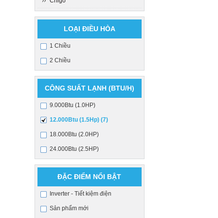
Chigo
LOẠI ĐIỀU HÒA
1 Chiều
2 Chiều
CÔNG SUẤT LẠNH (BTU/H)
9.000Btu (1.0HP)
12.000Btu (1.5Hp) (7)
18.000Btu (2.0HP)
24.000Btu (2.5HP)
ĐẶC ĐIỂM NỔI BẬT
Inverter - Tiết kiệm điện
Sản phẩm mới