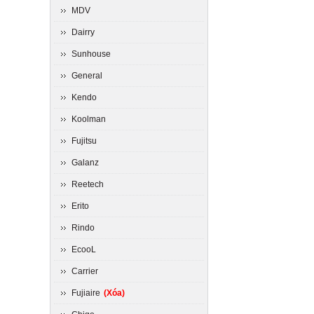
MDV
Dairry
Sunhouse
General
Kendo
Koolman
Fujitsu
Galanz
Reetech
Erito
Rindo
EcooL
Carrier
Fujiaire
(Xóa)