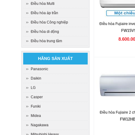
Điều hòa Multi
Điều hòa áp trần
Điều hòa Công nghiệp
Điều hòa Fujiaire in
FW15V
Điều hòa di động
8.600.0
Điều hòa trung tâm
HÃNG SẢN XUẤT
Panasonic
Daikin
LG
Casper
Funiki
Điều hòa Fujiaire 2 
Midea
FW12H
Nagakawa
Mitsubishi Heavy