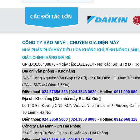
CÔNG TY BẢO MINH - CHUYÊN GIA ĐIỆN MÁY
NHÀ PHÂN PHỐI MÁY ĐIỀU HÒA KHÔNG KHÍ, BÌNH NÓNG LẠNH
GIẶT, CHÍNH HÃNG GIÁ RẺ
GPKD:0106438876 - Ngày cấp: 16/1/2014 - Nơi cấp: Sở KH & ĐT TP.
Địa chỉ Văn phòng + Kho hàng
246 Đường Nguyễn Văn Giáp (K2 Cũ) - P. Cầu Diễn - Q. Nam Từ Liêm
(
Cách SVĐ Mỹ Đình 1.5Km
)
Điện thoại
:
024.37656 333
|
024.3543 0820
-
Hotline
:
0911 990 880
Địa chỉ Kho hàng [Gần nhà máy Bia Sài Gòn]
Lô TT3-32, Đường CN9, KCN Vừa và Nhỏ Từ Liêm, P. Phương Canh,
Từ Liêm - Hà Nội
Điện thoại
:
024.3858 5000
|
024.3858 8000
-
Hotline
:
0912 668 118
Công ty Bảo Minh - CN Hải Phòng
354 Đường Trường Chinh - P. Kiến An - Hải Phòng