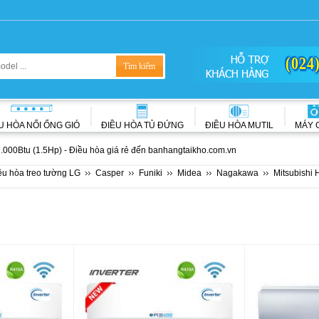
(024
U HÒA NỐI ỐNG GIÓ
ĐIỀU HÒA TỦ ĐỨNG
ĐIỀU HÒA MUTIL
MÁY 
2.000Btu (1.5Hp) - Điều hòa giá rẻ đến banhangtaikho.com.vn
ều hòa treo tường LG
Casper
Funiki
Midea
Nagakawa
Mitsubishi 