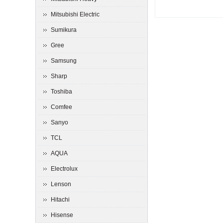
Mitsubishi Electric
Sumikura
Gree
Samsung
Sharp
Toshiba
Comfee
Sanyo
TCL
AQUA
Electrolux
Lenson
Hitachi
Hisense