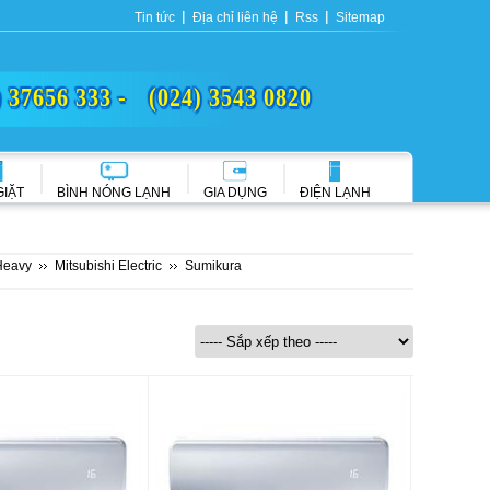
Tin tức
Địa chỉ liên hệ
Rss
Sitemap
) 37656 333 -
(024) 3543 0820
GIẶT
BÌNH NÓNG LẠNH
GIA DỤNG
ĐIỆN LẠNH
Heavy
Mitsubishi Electric
Sumikura