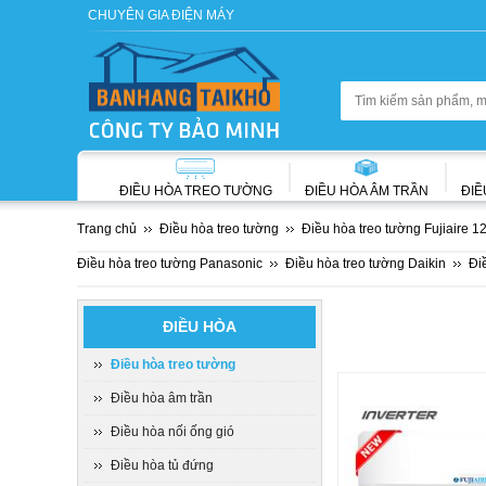
CHUYÊN GIA ĐIỆN MÁY
ĐIỀU HÒA TREO TƯỜNG
ĐIỀU HÒA ÂM TRẦN
ĐIỀ
Trang chủ
Điều hòa treo tường
Điều hòa treo tường Fujiaire 1
Điều hòa treo tường Panasonic
Điều hòa treo tường Daikin
Đi
ĐIỀU HÒA
Điều hòa treo tường
Điều hòa âm trần
Điều hòa nối ống gió
Điều hòa tủ đứng