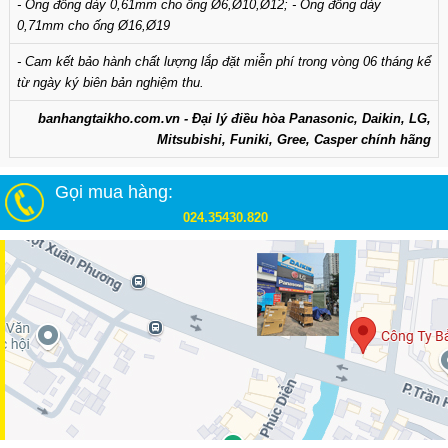
- Ống đồng dày 0,61mm cho ống Ø6,Ø10,Ø12; - Ống đồng dày
0,71mm cho ống Ø16,Ø19
- Cam kết bảo hành chất lượng lắp đặt miễn phí trong vòng 06 tháng kể
từ ngày ký biên bản nghiệm thu.
banhangtaikho.com.vn - Đại lý điều hòa Panasonic, Daikin, LG,
Mitsubishi, Funiki, Gree, Casper chính hãng
Gọi mua hàng:
024.35430.820