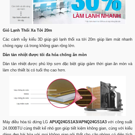
Gió Lạnh Thổi Xa Tới 20m
Các cánh vẫy kiểu 3D giúp gió lạnh thổi xa tới 20m giúp làm mát nhanh
chóng ngay cả trong không gian rộng lớn.
Dàn tản nhiệt được tối đa hóa chống ăn mòn
Dàn tản nhiệt được phủ lớp sơn đặc biệt giúp giảm thời gian ăn mòn và
làm cho thiết bị có tuổi thọ cao hơn.
Máy điều hòa tủ đứng LG
APUQ24GS1A3/APNQ24GS1A3
với công suất
24.000BTU cùng
thiết kế nhỏ gọn giúp tiết kiệm không gian, cùng với kiểu
dáng đẹp hài hòa với mọi không gian nội thất cho căn phòng có diện tích