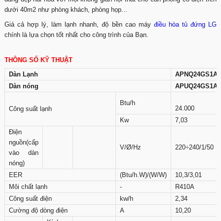
dưới 40m2 như phòng khách, phòng họp...
Giá cả hợp lý, làm lạnh nhanh, độ bền cao máy
điều hòa tủ đứng LG
chính là lựa chọn tốt nhất cho công trình của Bạn.
THÔNG SỐ KỸ THUẬT
Dàn Lạnh
APNQ24GS1A3
Dàn nóng
APUQ24GS1A3
Btu/h
24.000
Công suất lạnh
Kw
7,03
Điện
nguồn(cấp
V/Ø/Hz
220÷240/1/50
vào dàn
nóng)
EER
(Btu/h.W)/(W/W)
10,3/3,01
Môi chất lạnh
-
R410A
Công suất điện
kw/h
2,34
Cường độ dòng điện
A
10,20