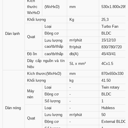
Kích
thước
(WxHxD)
mm
530x1.800x295
WxHxD
Khối lượng
Kg
25,3
Loại
Turbo Fan
Động cơ
BLDC
Dàn lạnh
Quạt
mᶟ/phút
15/12/10
Lưu lượng
cao/tb/thấp
ftᶟ/phút
830/780/720
Độ ồn
cao/tb/thấp
db(A)
45/43/41
Dây cấp nguồn và tín
SL x mm²
4Cx1.5
hiệu
Kích thươc(WxHxD)
mm
870x650x330
Khối lượng
kg
41.50
Loại
-
Twin rotary
Máy
Động cơ
-
BLDC
nén
Số lượng
-
1
Dàn nóng
Loại
-
Hubless
Lưu lượng
mᶟ/phút
50
Quạt
Động cơ
-
External BLDC