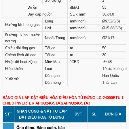
Số lượng
-
1
Độ ồn
db(A)
53
Dây cấp nguồn
SL x mm²
3Cx4.0
Lỏng
mm(inch)
Ø9.52(3/8)
Đường kính ống gas
Hơi
mm(inch)
Ø15.88(5/8)
Đường kính nước
Ngoài/Trong
mm(inch)
Ø21/17
ngưng
Chiều dài ống gas
Tối đa
m
50
Chênh lệch độ cao
Tối đa
m
30
Nhiệt độ hoạt động
Min~Max
°CBD
-5~48
Điều khiển
Loại
-
Từ xa không dâ
Dàn lạnh
-
Hàn Quốc
Xuất xứ
Dàn nóng
-
Thái Lan
BẢNG GIÁ LẮP ĐẶT ĐIỀU HÒA ĐIỀU HÒA TỦ ĐỨNG LG 24000BTU 1
CHIỀU INVERTER APUQ24GS1A3/APNQ24GS1A3
NHÂN CÔNG & VẬT TƯ LẮP
STT
ĐVT
SL
ĐƠN GIÁ
ĐẶT ĐIỀU HÒA TỦ ĐỨNG
Ống đồng, Băng cuốn, bảo