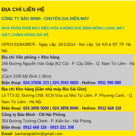
ĐỊA CHỈ LIÊN HỆ
CÔNG TY BẢO MINH - CHUYÊN GIA ĐIỆN MÁY
NHÀ PHÂN PHỐI MÁY ĐIỀU HÒA KHÔNG KHÍ, BÌNH NÓNG LẠNH, MÁY
GIẶT, CHÍNH HÃNG GIÁ RẺ
GPKD:0106438876 - Ngày cấp: 16/1/2014 - Nơi cấp: Sở KH & ĐT TP. Hà
Nội
Địa chỉ Văn phòng + Kho hàng
246 Đường Nguyễn Văn Giáp (K2 Cũ) - P. Cầu Diễn - Q. Nam Từ Liêm - Hà
Nội
(
Cách SVĐ Mỹ Đình 1.5Km
)
Điện thoại
:
024.37656 333
|
024.3543 0820
-
Hotline
:
0911 990 880
Địa chỉ Kho hàng [Gần nhà máy Bia Sài Gòn]
Lô TT3-32, Đường CN9, KCN Vừa và Nhỏ Từ Liêm, P. Phương Canh, - Q.
Nam Từ Liêm - Hà Nội
Điện thoại
:
024.3858 5000
|
024.3858 8000
-
Hotline
:
0912 668 118
Công ty Bảo Minh - CN Hải Phòng
354 Đường Trường Chinh - P. Kiến An - Hải Phòng
Điện thoại
:
0912 668 118
-
0915 221 358
Email
:
banhangtaikho@gmail.com