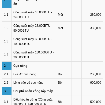
1
ôn
Công suất máy 18.000BTU -
1.1
Mét
280,000
24.000BTU
Công suất máy 28.000BTU -
1.2
Mét
350,000
50.000BTU
Công suất máy 60.000BTU -
1.3
100.000BTU
Công suất máy 130.000BTU -
1.4
200.000BTU
2
Cục nóng
2.1
Giá đỡ cục nóng
Bộ
250,000
2.2
Lồng bảo vệ cục nóng
Bộ
900,000
3
Chi phí nhân công lắp máy
Điều hòa tủ đứng (Công suất
3.1
Bộ
500,000
18.000BTU-28.000BTU)