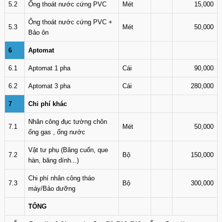
5.2
Ống thoát nước cứng PVC
Mét
15,000
Ống thoát nước cứng PVC +
5.3
Mét
50,000
Bảo ôn
6
Aptomat
6.1
Aptomat 1 pha
Cái
90,000
6.2
Aptomat 3 pha
Cái
280,000
7
Chi phí khác
Nhân công đục tường chôn
7.1
Mét
50,000
ống gas , ống nước
Vật tư phụ (Băng cuốn, que
7.2
Bộ
150,000
hàn, băng dính...)
Chi phí nhân công tháo
7.3
Bộ
300,000
máy/Bảo dưỡng
TỔNG