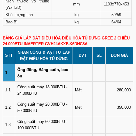
Kích thước vỏ thùng
mm
1103x770x453
(WxHxD)
Khối lượng tịnh
kg
59/59
Bao Bì
kg
64/64
BẢNG GIÁ LẮP ĐẶT ĐIỀU HÒA ĐIỀU HÒA TỦ ĐỨNG GREE 2 CHIỀU
24.000BTU INVERTER GVH24AKXF-K6DNC8A
NHÂN CÔNG & VẬT TƯ LẮP
STT
ĐVT
SL
ĐƠN GIÁ
ĐẶT ĐIỀU HÒA TỦ ĐỨNG
Ống đồng, Băng cuốn, bảo
1
ôn
Công suất máy 18.000BTU -
1.1
Mét
280,000
24.000BTU
Công suất máy 28.000BTU -
1.2
Mét
350,000
50.000BTU
Công suất máy 60.000BTU -
1.3
100.000BTU