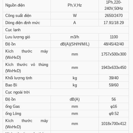
1Ph,220-
Nguồn điện
Ph,V,Hz
240V,50Hz
Công suất điện
W
2650/2470
Dòng điện định mức
A
17.91/18.29
Cục lạnh
Lưu lượng gió
m3/h
1100
Độ ồn
dB(A)(SH/H/M/L)
48/45/42/40
Kích thước máy
mm
1757x500x300
(WxHxD)
Kích thước vỏ thùng
mm
1943x633x450
(WxHxD)
Khối lượng tịnh
kg
39/40
Bao Bì
kg
59/60
Cục ngoài trời
Độ ồn
dB(A)
56
ống Gas
mm
φ16
ống Lỏng
mm
φ9.52
Kích thước máy
mm
1018x700x412
(WxHxD)