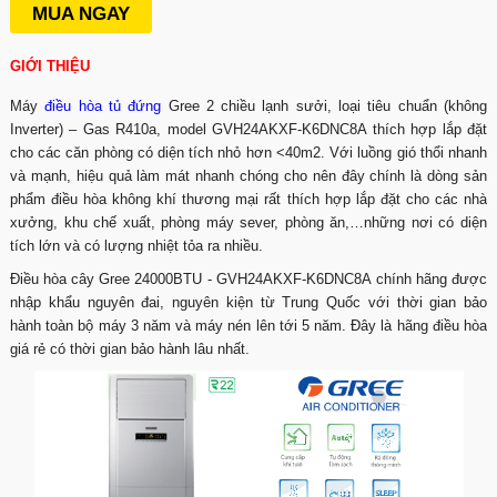
MUA NGAY
GIỚI THIỆU
Máy
điều hòa tủ đứng
Gree 2 chiều lạnh sưởi, loại tiêu chuẩn (không
Inverter) – Gas R410a, model GVH24AKXF-K6DNC8A thích hợp lắp đặt
cho các căn phòng có diện tích nhỏ hơn <40m2. Với luồng gió thổi nhanh
và mạnh, hiệu quả làm mát nhanh chóng cho nên đây chính là dòng sản
phẩm điều hòa không khí thương mại rất thích hợp lắp đặt cho các nhà
xưởng, khu chế xuất, phòng máy sever, phòng ăn,…những nơi có diện
tích lớn và có lượng nhiệt tỏa ra nhiều.
Điều hòa cây Gree 24000BTU - GVH24AKXF-K6DNC8A chính hãng được
nhập khẩu nguyên đai, nguyên kiện từ Trung Quốc với thời gian bảo
hành toàn bộ máy 3 năm và máy nén lên tới 5 năm. Đây là hãng điều hòa
giá rẻ có thời gian bảo hành lâu nhất.