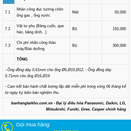
Nhân công đục tường chôn
7.1
Mét
50,000
ống gas , ống nước
Vật tư phụ (Băng cuốn, que
7.2
Bộ
150,000
hàn, băng dính...)
Chi phí nhân công tháo
7.3
Bộ
300,000
máy/Bảo dưỡng
TỔNG
- Ống đồng dày 0,61mm cho ống Ø6,Ø10,Ø12; - Ống đồng dày
0,71mm cho ống Ø16,Ø19
- Cam kết bảo hành chất lượng lắp đặt miễn phí trong vòng 06 tháng kể
từ ngày ký biên bản nghiệm thu.
banhangtaikho.com.vn - Đại lý điều hòa Panasonic, Daikin, LG,
Mitsubishi, Funiki, Gree, Casper chính hãng
Gọi mua hàng: