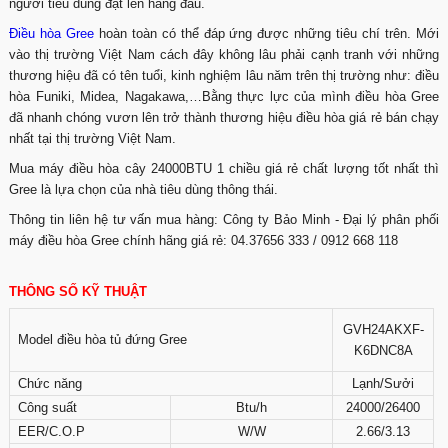
người tiêu dùng đặt lên hàng đầu.
Điều hòa Gree
hoàn toàn có thể đáp ứng được những tiêu chí trên. Mới
vào thị trường Việt Nam cách đây không lâu phải cạnh tranh với những
thương hiệu đã có tên tuổi, kinh nghiệm lâu năm trên thị trường như: điều
hòa Funiki, Midea, Nagakawa,…Bằng thực lực của mình điều hòa Gree
đã nhanh chóng vươn lên trở thành thương hiệu điều hòa giá rẻ bán chạy
nhất tại thị trường Việt Nam.
Mua máy điều hòa cây 24000BTU 1 chiều giá rẻ chất lượng tốt nhất thì
Gree là lựa chọn của nhà tiêu dùng thông thái.
Thông tin liên hệ tư vấn mua hàng: Công ty Bảo Minh - Đại lý phân phối
máy điều hòa Gree chính hãng giá rẻ: 04.37656 333 / 0912 668 118
THÔNG SỐ KỸ THUẬT
GVH24AKXF-
Model điều hòa tủ đứng Gree
K6DNC8A
Chức năng
Lạnh/Sưởi
Công suất
Btu/h
24000/26400
EER/C.O.P
W/W
2.66/3.13