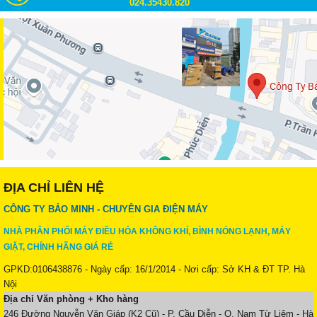
024.35430.820
ĐỊA CHỈ LIÊN HỆ
CÔNG TY BẢO MINH - CHUYÊN GIA ĐIỆN MÁY
NHÀ PHÂN PHỐI MÁY ĐIỀU HÒA KHÔNG KHÍ, BÌNH NÓNG LẠNH, MÁY
GIẶT, CHÍNH HÃNG GIÁ RẺ
GPKD:0106438876 - Ngày cấp: 16/1/2014 - Nơi cấp: Sở KH & ĐT TP. Hà
Nội
Địa chỉ Văn phòng + Kho hàng
246 Đường Nguyễn Văn Giáp (K2 Cũ) - P. Cầu Diễn - Q. Nam Từ Liêm - Hà