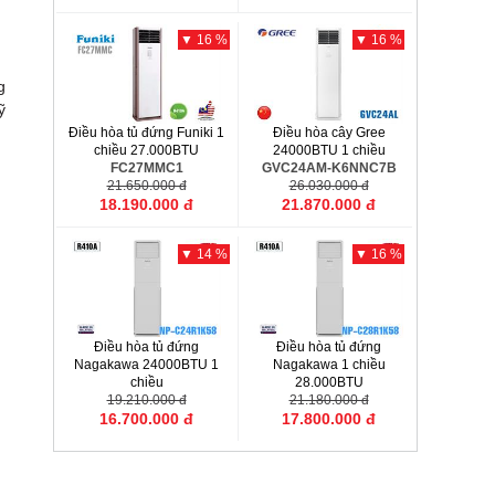
▼ 16 %
▼ 16 %
g
ỹ
Điều hòa tủ đứng Funiki 1
Điều hòa cây Gree
chiều 27.000BTU
24000BTU 1 chiều
FC27MMC1
GVC24AM-K6NNC7B
21.650.000 đ
26.030.000 đ
18.190.000 đ
21.870.000 đ
▼ 14 %
▼ 16 %
Điều hòa tủ đứng
Điều hòa tủ đứng
Nagakawa 24000BTU 1
Nagakawa 1 chiều
chiều
28.000BTU
NP-C24R1K58
19.210.000 đ
NP-C28R1K58
21.180.000 đ
16.700.000 đ
17.800.000 đ