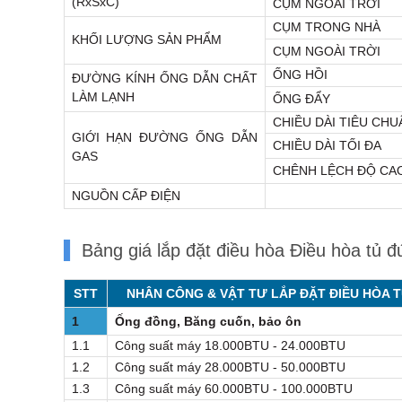
(RxSxC)
CỤM NGOÀI TRỜI
CỤM TRONG NHÀ
KHỐI LƯỢNG SẢN PHẨM
CỤM NGOÀI TRỜI
ỐNG HỒI
ĐƯỜNG KÍNH ỐNG DẪN CHẤT
LÀM LẠNH
ỐNG ĐẨY
CHIỀU DÀI TIÊU CHU
GIỚI HẠN ĐƯỜNG ỐNG DẪN
CHIỀU DÀI TỐI ĐA
GAS
CHÊNH LỆCH ĐỘ CAO
NGUỒN CẤP ĐIỆN
Bảng giá lắp đặt điều hòa Điều hòa tủ
STT
NHÂN CÔNG & VẬT TƯ LẮP ĐẶT ĐIỀU HÒA 
1
Ống đồng, Băng cuốn, bảo ôn
1.1
Công suất máy 18.000BTU - 24.000BTU
1.2
Công suất máy 28.000BTU - 50.000BTU
1.3
Công suất máy 60.000BTU - 100.000BTU