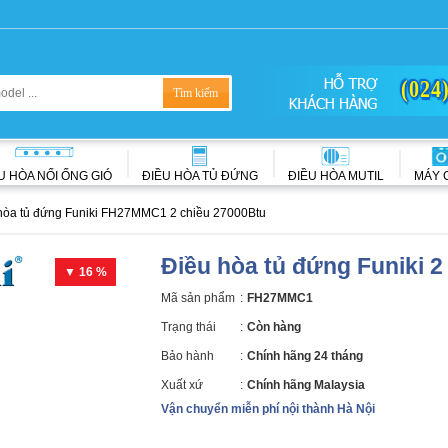
(024
U HÒA NỐI ỐNG GIÓ
ĐIỀU HÒA TỦ ĐỨNG
ĐIỀU HÒA MUTIL
MÁY 
hòa tủ đứng Funiki FH27MMC1 2 chiều 27000Btu
Điều hòa tủ đứng Funiki
▼ 16 %
Mã sản phẩm
:
FH27MMC1
Trạng thái
:
Còn hàng
Bảo hành
:
Chính hãng 24 tháng
Xuất xứ
:
Chính hãng Malaysia
Vận chuyển miễn phí nội thành Hà Nội