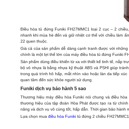
Điều hòa tủ đứng Funiki FH27MMC1 loại 2 cục – 2 chiều,
nhanh khi mùa hè đến và giữ nhiệt cơ thể với chiều làm ấ
22 quen thuộc.
Giá cả của sản phẩm dễ dàng cạnh tranh được với những
chính là một lợi thế lớn của máy điều hòa tủ đứng Funiki
Sản phẩm dùng điều khiển từ xa với thiết kế tinh tế, nắp tr
bộ vỏ nhựa là bằng nhựa kỹ thuật ABS và PSHI giúp tránh
trong quá trình hô hấp, mắt nhìn vào hoặc làn da tiếp xú
quan tâm đến sức khỏe người sử dụng.
Funiki dịch vụ bảo hành 5 sao
Thương hiệu máy điều hòa Funiki nói chung và điều hòa đ
thương hiệu của tập đoàn Hòa Phát được tạo ra từ chính 
năng và dịch vụ vô cùng tốt, hấp dẫn. Thời gian bảo hành 
Lựa chọn mua
điều hòa Funiki
tủ đứng 2 chiều FH27MMC1 l