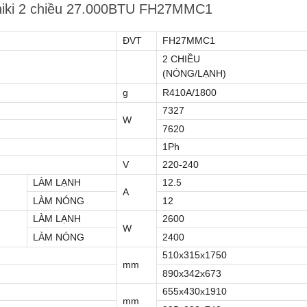
uniki 2 chiều 27.000BTU FH27MMC1
ĐVT
FH27MMC1
2 CHIỀU
(NÓNG/LẠNH)
g
R410A/1800
7327
W
7620
1Ph
V
220-240
LÀM LẠNH
12.5
A
LÀM NÓNG
12
LÀM LẠNH
2600
W
LÀM NÓNG
2400
510x315x1750
mm
890x342x673
655x430x1910
mm