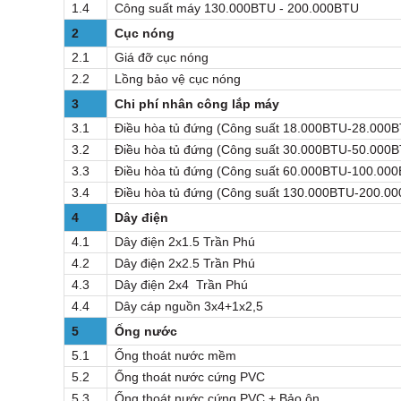
1.4
Công suất máy 130.000BTU - 200.000BTU
2
Cục nóng
2.1
Giá đỡ cục nóng
2.2
Lồng bảo vệ cục nóng
3
Chi phí nhân công lắp máy
3.1
Điều hòa tủ đứng (Công suất 18.000BTU-28.000
3.2
Điều hòa tủ đứng (Công suất 30.000BTU-50.000
3.3
Điều hòa tủ đứng (Công suất 60.000BTU-100.00
3.4
Điều hòa tủ đứng (Công suất 130.000BTU-200.0
4
Dây điện
4.1
Dây điện 2x1.5 Trần Phú
4.2
Dây điện 2x2.5 Trần Phú
4.3
Dây điện 2x4 Trần Phú
4.4
Dây cáp nguồn 3x4+1x2,5
5
Ống nước
5.1
Ống thoát nước mềm
5.2
Ống thoát nước cứng PVC
5.3
Ống thoát nước cứng PVC + Bảo ôn