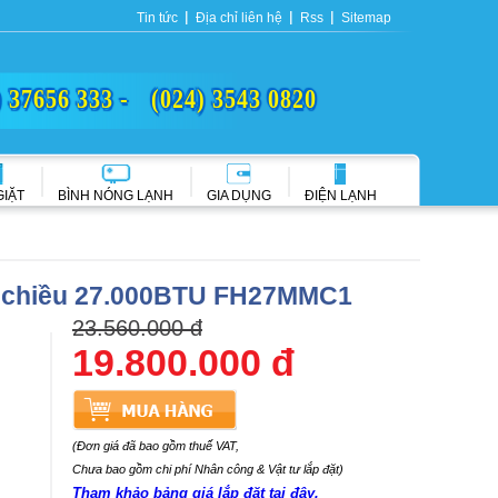
Tin tức
Địa chỉ liên hệ
Rss
Sitemap
) 37656 333 -
(024) 3543 0820
GIẶT
BÌNH NÓNG LẠNH
GIA DỤNG
ĐIỆN LẠNH
 2 chiều 27.000BTU FH27MMC1
23.560.000 đ
19.800.000 đ
(Đơn giá đã bao gồm thuế VAT,
Chưa bao gồm chi phí Nhân công & Vật tư lắp đặt)
Tham khảo bảng giá lắp đặt tại đây.