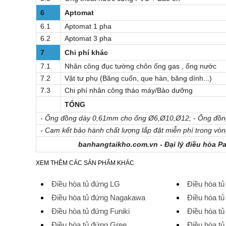
6
Aptomat
6.1
Aptomat 1 pha
6.2
Aptomat 3 pha
7
Chi phí khác
7.1
Nhân công đục tường chôn ống gas , ống nước
7.2
Vật tư phụ (Băng cuốn, que hàn, băng dính...)
7.3
Chi phí nhân công tháo máy/Bảo dưỡng
TỔNG
- Ống đồng dày 0,61mm cho ống Ø6,Ø10,Ø12; - Ống đ
- Cam kết bảo hành chất lượng lắp đặt miễn phí trong vòn
banhangtaikho.com.vn - Đại lý điều hòa Pa
XEM THÊM CÁC SẢN PHẨM KHÁC
Điều hòa tủ đứng LG
Điều hòa tủ
Điều hòa tủ đứng Nagakawa
Điều hòa t
Điều hòa tủ đứng Funiki
Điều hòa t
Điều hòa tủ đứng Gree
Điều hòa tủ