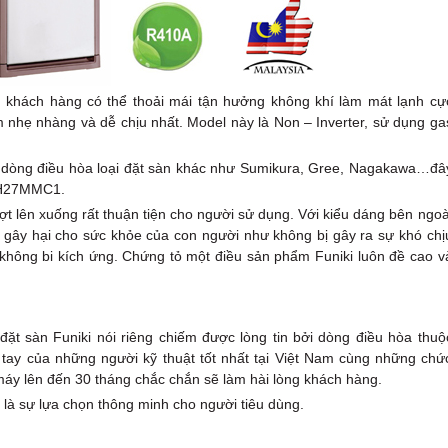
 khách hàng có thể thoải mái tận hưởng không khí làm mát lạnh cự
m nhẹ nhàng và dễ chịu nhất. Model này là Non – Inverter, sử dụng ga
 dòng điều hòa loại đặt sàn khác như Sumikura, Gree, Nagakawa…đâ
 FH27MMC1.
ượt lên xuống rất thuận tiện cho người sử dụng. Với kiểu dáng bên ngoà
 gây hại cho sức khỏe của con người như không bị gây ra sự khó chị
c không bi kích ứng. Chứng tỏ một điều sản phẩm Funiki luôn đề cao v
ặt sàn Funiki nói riêng chiếm được lòng tin bởi dòng điều hòa thuộ
tay của những người kỹ thuật tốt nhất tại Việt Nam cùng những chứ
máy lên đến 30 tháng chắc chắn sẽ làm hài lòng khách hàng.
à sự lựa chọn thông minh cho người tiêu dùng.