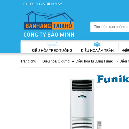
CHUYÊN GIA ĐIỆN MÁY
ĐIỀU HÒA TREO TƯỜNG
ĐIỀU HÒA ÂM TRẦN
ĐIỀ
Trang chủ
Điều hòa tủ đứng
Điều hòa tủ đứng Funiki
Điều 