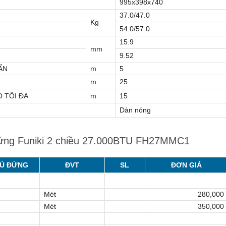
995x398x740
37.0/47.0
Kg
54.0/57.0
15.9
mm
9.52
ẨN
m
5
m
25
 TỐI ĐA
m
15
Dàn nóng
 đứng Funiki 2 chiều 27.000BTU FH27MMC1
TỦ ĐỨNG
ĐVT
SL
ĐƠN GIÁ
Mét
280,000
Mét
350,000