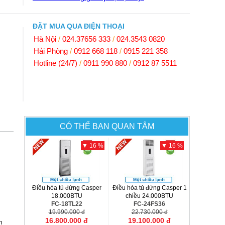
ĐẶT MUA QUA ĐIỆN THOẠI
Hà Nội
/
024.37656 333
/
024.3543 0820
Hải Phòng
/
0912 668 118
/
0915 221 358
Hotline (24/7)
/
0911 990 880
/
0912 87 5511
CÓ THỂ BẠN QUAN TÂM
▼ 16 %
▼ 16 %
Điều hòa tủ đứng Casper
Điều hòa tủ đứng Casper 1
18.000BTU
chiều 24.000BTU
FC-18TL22
FC-24FS36
19.990.000 đ
22.730.000 đ
16.800.000 đ
19.100.000 đ
n