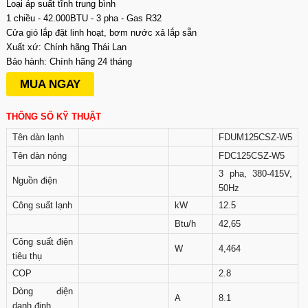
Loại áp suất tĩnh trung bình
1 chiều - 42.000BTU - 3 pha - Gas R32
Cửa gió lắp đặt linh hoạt, bơm nước xả lắp sẵn
Xuất xứ: Chính hãng Thái Lan
Bảo hành: Chính hãng 24 tháng
MUA NGAY
THÔNG SỐ KỸ THUẬT
Tên dàn lạnh
FDUM125CSZ-W5
Tên dàn nóng
FDC125CSZ-W5
3 pha, 380-415V,
Nguồn điện
50Hz
Công suất lạnh
kW
12.5
Btu/h
42,65
Công suất điện
W
4,464
tiêu thụ
COP
2.8
Dòng điện
A
8.1
danh định