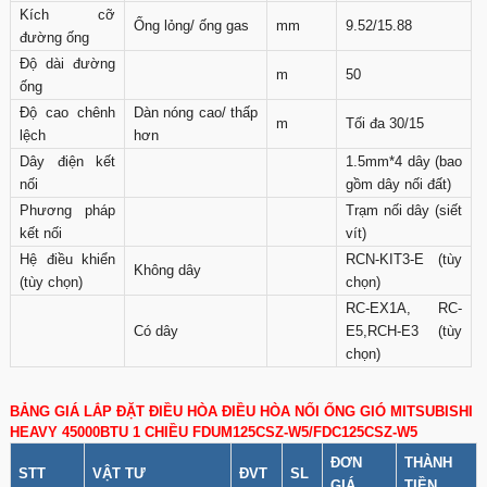
Kích cỡ
Ống lỏng/ ống gas
mm
9.52/15.88
đường ống
Độ dài đường
m
50
ống
Độ cao chênh
Dàn nóng cao/ thấp
m
Tối đa 30/15
lệch
hơn
Dây điện kết
1.5mm*4 dây (bao
nối
gồm dây nối đất)
Phương pháp
Trạm nối dây (siết
kết nối
vít)
Hệ điều khiển
RCN-KIT3-E (tùy
Không dây
(tùy chọn)
chọn)
RC-EX1A, RC-
Có dây
E5,RCH-E3 (tùy
chọn)
BẢNG GIÁ LẮP ĐẶT ĐIỀU HÒA ĐIỀU HÒA NỐI ỐNG GIÓ MITSUBISHI
HEAVY 45000BTU 1 CHIỀU FDUM125CSZ-W5/FDC125CSZ-W5
ĐƠN
THÀNH
STT
VẬT TƯ
ĐVT
SL
GIÁ
TIỀN