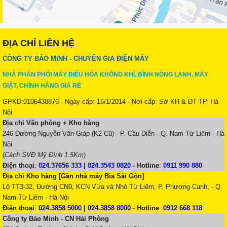
ĐỊA CHỈ LIÊN HỆ
CÔNG TY BẢO MINH - CHUYÊN GIA ĐIỆN MÁY
NHÀ PHÂN PHỐI MÁY ĐIỀU HÒA KHÔNG KHÍ, BÌNH NÓNG LẠNH, MÁY
GIẶT, CHÍNH HÃNG GIÁ RẺ
GPKD:0106438876 - Ngày cấp: 16/1/2014 - Nơi cấp: Sở KH & ĐT TP. Hà
Nội
Địa chỉ Văn phòng + Kho hàng
246 Đường Nguyễn Văn Giáp (K2 Cũ) - P. Cầu Diễn - Q. Nam Từ Liêm - Hà
Nội
(
Cách SVĐ Mỹ Đình 1.5Km
)
Điện thoại
:
024.37656 333
|
024.3543 0820
-
Hotline
:
0911 990 880
Địa chỉ Kho hàng [Gần nhà máy Bia Sài Gòn]
Lô TT3-32, Đường CN9, KCN Vừa và Nhỏ Từ Liêm, P. Phương Canh, - Q.
Nam Từ Liêm - Hà Nội
Điện thoại
:
024.3858 5000
|
024.3858 8000
-
Hotline
:
0912 668 118
Công ty Bảo Minh - CN Hải Phòng