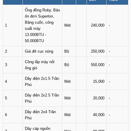
Ống đồng Ruby, Bảo
ôn đơn Superlon,
Băng cuốn, công
1
Mét
240,000
-
suất máy
13.000BTU -
50.000BTU
2
Giá đỡ cục nóng
Bộ
250,000
-
Công lắp máy nối
3
Bộ
550,000
-
ống gió
Dây điện 2x1.5 Trần
4
Mét
15,000
-
Phú
Dây điện 2x2.5 Trần
5
Mét
20,000
-
Phú
Dây điện 2x4 Trần
6
Mét
40,000
-
Phú
Dây cáp nguồn