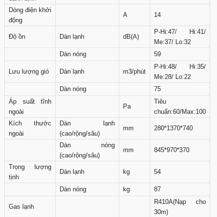
Dòng điện khởi
A
14
động
P-Hi:47/ Hi:41/
Độ ồn
Dàn lạnh
dB(A)
Me:37/ Lo:32
Dàn nóng
59
P-Hi:48/ Hi:35/
Lưu lượng gió
Dàn lạnh
m3/phút
Me:28/ Lo:22
Dàn nóng
75
Áp suất tĩnh
Tiêu
Pa
ngoài
chuẩn:60/Max:100
Kích thước
Dàn lạnh
mm
280*1370*740
ngoài
(cao/rộng/sâu)
Dàn nóng
mm
845*970*370
(cao/rộng/sâu)
Trọng lượng
Dàn lạnh
kg
54
tịnh
Dàn nóng
kg
87
R410A(Nạp cho
Gas lạnh
30m)