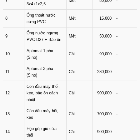
7
Mét
80,000
-
3x4+1x2,5
Ống thoát nước
8
Mét
15,000
-
cứng PVC
Ống nước ngưng
9
Mét
50,000
-
PVC D27 + Bảo ôn
Aptomat 1 pha
10
Cái
90,000
-
(Sino)
Aptomat 3 pha
11
Cái
280,000
-
(Sino)
Côn đầu máy thổi,
12
keo, bảo ôn cách
Cái
900,000
-
nhiệt
Côn đầu máy hồi,
13
Cái
700,000
-
keo
Hộp góp gió cửa
14
Cái
900,000
-
thổi