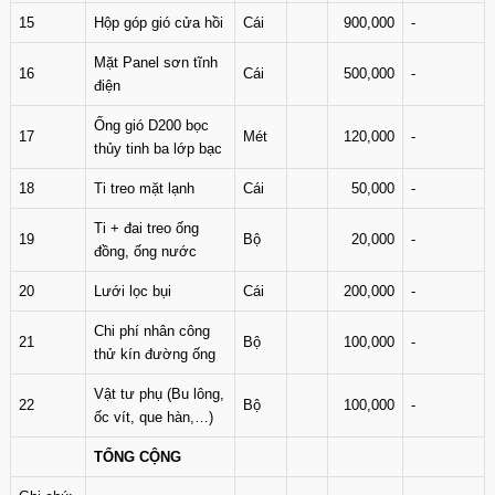
15
Hộp góp gió cửa hồi
Cái
900,000
-
Mặt Panel sơn tĩnh
16
Cái
500,000
-
điện
Ống gió D200 bọc
17
Mét
120,000
-
thủy tinh ba lớp bạc
18
Ti treo mặt lạnh
Cái
50,000
-
Ti + đai treo ống
19
Bộ
20,000
-
đồng, ống nước
20
Lưới lọc bụi
Cái
200,000
-
Chi phí nhân công
21
Bộ
100,000
-
thử kín đường ống
Vật tư phụ (Bu lông,
22
Bộ
100,000
-
ốc vít, que hàn,…)
TỔNG CỘNG