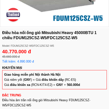
Điều hòa nối ống gió Mitsubishi Heavy 45000BTU 1
chiều FDUM125CSZ-W5/FDC125CSZ-W5
Model: FDUM125CSZ-W5/FDC125CSZ-W5
40.770.000 đ
45.660.000 đ
Tiết kiệm: 4.890.000 đ
KHUYẾN MẠI
Giao hàng miễn phí Nội thành Hà Nội
Giá niêm yết (
GNY
) = Giá
điều khiển dây
(RC-E5)
Giá
điều khiển xa
(RCN-KIT4-E2) =
GNY
+
560.000d
ĐẶC TRƯNG
Điều hòa âm trần nối ống gió Mitsubishi Heavy FDUM125CSZ-
W5/FDC125CSZ-W5