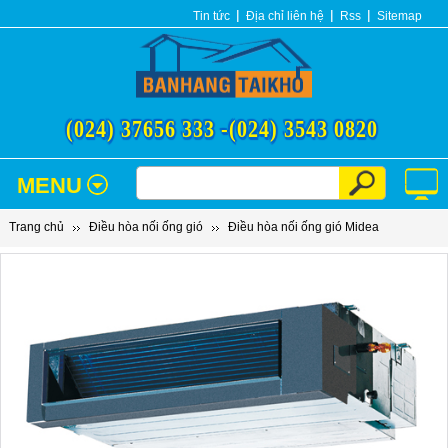
Tin tức
Địa chỉ liên hệ
Rss
Sitemap
(024) 37656 333 -
(024) 3543 0820
MENU
Trang chủ
Điều hòa nối ống gió
Điều hòa nối ống gió Midea