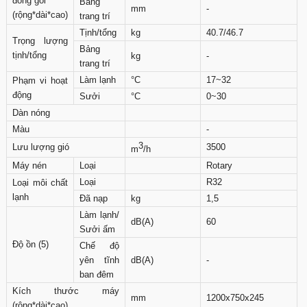
đóng gói
Bảng
mm
-
(rộng*dài*cao)
trang trí
Tịnh/tổng
kg
40.7/46.7
Trọng lượng
Bảng
tịnh/tổng
kg
-
trang trí
Làm lạnh
°C
17~32
Phạm vi hoạt
động
Sưởi
°C
0~30
Dàn nóng
Màu
-
3
Lưu lượng gió
3500
m
/h
Máy nén
Loại
Rotary
Loại
R32
Loại môi chất
lạnh
Đã nạp
kg
1,5
Làm lạnh/
dB(A)
60
Sưởi ấm
Độ ồn (5)
Chế độ
yên tĩnh
dB(A)
-
ban đêm
Kích thước máy
mm
1200x750x245
(rộng*dài*cao)