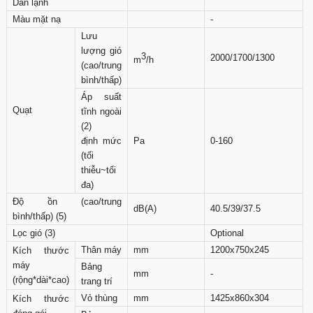
Dàn lạnh
Màu mặt nạ
-
Lưu
lượng gió
3
2000/1700/1300
m
/h
(cao/trung
bình/thấp)
Áp suất
Quạt
tĩnh ngoài
(2)
định mức
Pa
0-160
(tối
thiễu~tối
đa)
Độ ồn (cao/trung
dB(A)
40.5/39/37.5
bình/thấp) (5)
Lọc gió (3)
Optional
Thân máy
mm
1200x750x245
Kích thước
máy
Bảng
mm
-
(rộng*dài*cao)
trang trí
Vỏ thùng
mm
1425x860x304
Kích thước