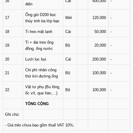
16
Cái
500,000
-
điện
Ống gió D200 bọc
17
Mét
120,000
-
thủy tinh ba lớp bạc
18
Ti treo mặt lạnh
Cái
50,000
-
Ti + đai treo ống
19
Bộ
20,000
-
đồng, ống nước
20
Lưới lọc bụi
Cái
200,000
-
Chi phí nhân công
21
Bộ
100,000
-
thử kín đường ống
Vật tư phụ (Bu lông,
22
Bộ
100,000
-
ốc vít, que hàn,…)
TỔNG CỘNG
Ghi chú:
- Giá trên chưa bao gồm thuế VAT 10%;