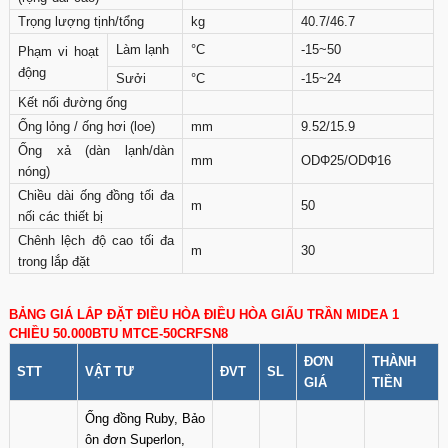
Trọng lượng tịnh/tổng
kg
40.7/46.7
Làm lạnh
°C
-15~50
Phạm vi hoạt
động
Sưởi
°C
-15~24
Kết nối đường ống
Ống lỏng / ống hơi (loe)
mm
9.52/15.9
Ống xả (dàn lạnh/dàn
mm
ODΦ25/ODΦ16
nóng)
Chiều dài ống đồng tối đa
m
50
nối các thiết bị
Chênh lệch độ cao tối đa
m
30
trong lắp đặt
BẢNG GIÁ LẮP ĐẶT ĐIỀU HÒA ĐIỀU HÒA GIẤU TRẦN MIDEA 1
CHIỀU 50.000BTU MTCE-50CRFSN8
ĐƠN
THÀNH
STT
VẬT TƯ
ĐVT
SL
GIÁ
TIỀN
Ống đồng Ruby, Bảo
ôn đơn Superlon,