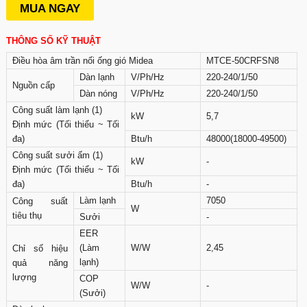
MUA NGAY
THÔNG SỐ KỸ THUẬT
Điều hòa âm trần nối ống gió Midea
MTCE-50CRFSN8
Dàn lạnh
V/Ph/Hz
220-240/1/50
Nguồn cấp
Dàn nóng
V/Ph/Hz
220-240/1/50
Công suất làm lạnh (1)
kW
5,7
Định mức (Tối thiểu ~ Tối
đa)
Btu/h
48000(18000-49500)
Công suất sưởi ấm (1)
kW
-
Định mức (Tối thiểu ~ Tối
đa)
Btu/h
-
Làm lạnh
7050
Công suất
W
tiêu thụ
Sưởi
-
EER
(Làm
W/W
2,45
Chỉ số hiệu
lạnh)
quả năng
lượng
COP
W/W
-
(Sưởi)