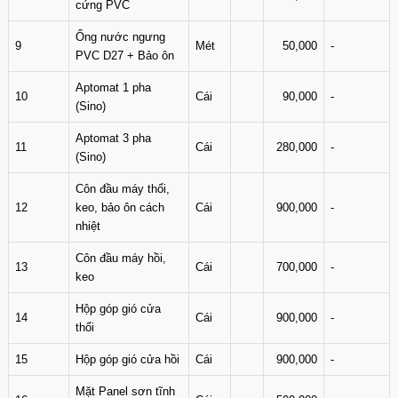
cứng PVC
Ống nước ngưng
9
Mét
50,000
-
PVC D27 + Bảo ôn
Aptomat 1 pha
10
Cái
90,000
-
(Sino)
Aptomat 3 pha
11
Cái
280,000
-
(Sino)
Côn đầu máy thổi,
12
keo, bảo ôn cách
Cái
900,000
-
nhiệt
Côn đầu máy hồi,
13
Cái
700,000
-
keo
Hộp góp gió cửa
14
Cái
900,000
-
thổi
15
Hộp góp gió cửa hồi
Cái
900,000
-
Mặt Panel sơn tĩnh