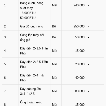
Băng cuốn, công
1
Mét
240,000
-
suất máy
13.000BTU -
50.000BTU
2
Giá đỡ cục nóng
Bộ
250,000
-
Công lắp máy nối
3
Bộ
550,000
-
ống gió
Dây điện 2x1.5 Trần
4
Mét
15,000
-
Phú
Dây điện 2x2.5 Trần
5
Mét
20,000
-
Phú
Dây điện 2x4 Trần
6
Mét
40,000
-
Phú
Dây cáp nguồn
7
Mét
80,000
-
3x4+1x2,5
Ống thoát nước
8
Mét
15,000
-