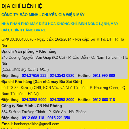
ĐỊA CHỈ LIÊN HỆ
CÔNG TY BẢO MINH - CHUYÊN GIA ĐIỆN MÁY
NHÀ PHÂN PHỐI MÁY ĐIỀU HÒA KHÔNG KHÍ, BÌNH NÓNG LẠNH, MÁY
GIẶT, CHÍNH HÃNG GIÁ RẺ
GPKD:0106438876 - Ngày cấp: 16/1/2014 - Nơi cấp: Sở KH & ĐT TP. Hà
Nội
Địa chỉ Văn phòng + Kho hàng
246 Đường Nguyễn Văn Giáp (K2 Cũ) - P. Cầu Diễn - Q. Nam Từ Liêm - Hà
Nội
(
Cách SVĐ Mỹ Đình 1.5Km
)
Điện thoại
:
024.37656 333
|
024.3543 0820
-
Hotline
:
0911 990 880
Địa chỉ Kho hàng [Gần nhà máy Bia Sài Gòn]
Lô TT3-32, Đường CN9, KCN Vừa và Nhỏ Từ Liêm, P. Phương Canh, - Q.
Nam Từ Liêm - Hà Nội
Điện thoại
:
024.3858 5000
|
024.3858 8000
-
Hotline
:
0912 668 118
Công ty Bảo Minh - CN Hải Phòng
354 Đường Trường Chinh - P. Kiến An - Hải Phòng
Điện thoại
:
0912 668 118
-
0915 221 358
Email
:
banhangtaikho@gmail.com