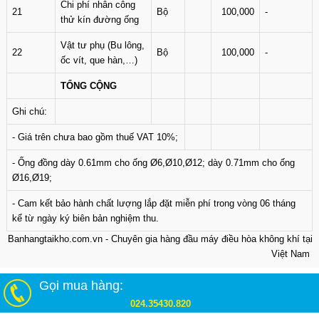
Chi phí nhân công
21
Bộ
100,000
-
thử kín đường ống
Vật tư phụ (Bu lông,
22
Bộ
100,000
-
ốc vít, que hàn,…)
TỔNG CỘNG
Ghi chú:
- Giá trên chưa bao gồm thuế VAT 10%;
- Ống đồng dày 0.61mm cho ống Ø6,Ø10,Ø12; dày 0.71mm cho ống
Ø16,Ø19;
- Cam kết bảo hành chất lượng lắp đặt miễn phí trong vòng 06 tháng
kể từ ngày ký biên bản nghiệm thu.
Banhangtaikho.com.vn - Chuyên gia hàng đầu máy điều hòa không khí tại
Việt Nam
Gọi mua hàng:
024.35430.820