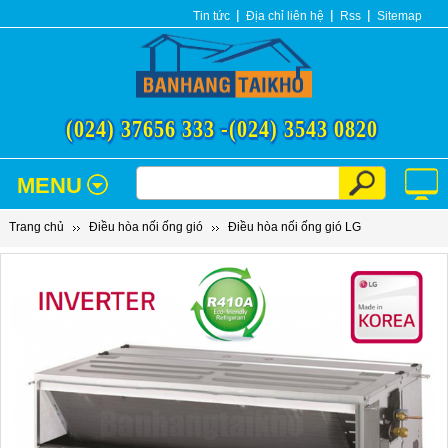
Tin tức
Địa chỉ liên hệ
Rss
Sitemap
(024) 37656 333 -
(024) 3543 0820
MENU
Trang chủ
Điều hòa nối ống gió
Điều hòa nối ống gió LG