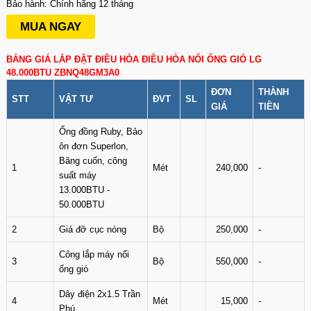
Bảo hành: Chính hãng 12 tháng
MUA NGAY
BẢNG GIÁ LẮP ĐẶT ĐIỀU HÒA ĐIỀU HÒA NỐI ỐNG GIÓ LG
48.000BTU ZBNQ48GM3A0
ĐƠN
THÀNH
STT
VẬT TƯ
ĐVT
SL
GIÁ
TIỀN
Ống đồng Ruby, Bảo
ôn đơn Superlon,
Băng cuốn, công
1
Mét
240,000
-
suất máy
13.000BTU -
50.000BTU
2
Giá đỡ cục nóng
Bộ
250,000
-
Công lắp máy nối
3
Bộ
550,000
-
ống gió
Dây điện 2x1.5 Trần
4
Mét
15,000
-
Phú