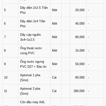
Dây điện 2x2.5 Trần
5
Mét
20,000
-
Phú
Dây điện 2x4 Trần
6
Mét
40,000
-
Phú
Dây cáp nguồn
7
Mét
80,000
-
3x4+1x2,5
Ống thoát nước
8
Mét
15,000
-
cứng PVC
Ống nước ngưng
9
Mét
50,000
-
PVC D27 + Bảo ôn
Aptomat 1 pha
10
Cái
90,000
-
(Sino)
Aptomat 3 pha
11
Cái
280,000
-
(Sino)
Côn đầu máy thổi,