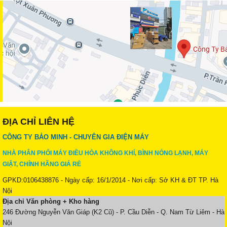
ĐỊA CHỈ LIÊN HỆ
CÔNG TY BẢO MINH - CHUYÊN GIA ĐIỆN MÁY
NHÀ PHÂN PHỐI MÁY ĐIỀU HÒA KHÔNG KHÍ, BÌNH NÓNG LẠNH, MÁY
GIẶT, CHÍNH HÃNG GIÁ RẺ
GPKD:0106438876 - Ngày cấp: 16/1/2014 - Nơi cấp: Sở KH & ĐT TP. Hà
Nội
Địa chỉ Văn phòng + Kho hàng
246 Đường Nguyễn Văn Giáp (K2 Cũ) - P. Cầu Diễn - Q. Nam Từ Liêm - Hà
Nội