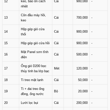
12
keo, bảo ôn cách
Cái
900,000
-
nhiệt
Côn đầu máy hồi,
13
Cái
700,000
-
keo
Hộp góp gió cửa
14
Cái
900,000
-
thổi
15
Hộp góp gió cửa hồi
Cái
900,000
-
Mặt Panel sơn tĩnh
16
Cái
500,000
-
điện
Ống gió D200 bọc
17
Mét
120,000
-
thủy tinh ba lớp bạc
18
Ti treo mặt lạnh
Cái
50,000
-
Ti + đai treo ống
19
Bộ
20,000
-
đồng, ống nước
20
Lưới lọc bụi
Cái
200,000
-