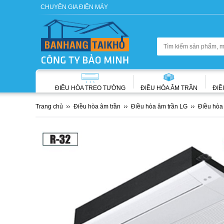
CHUYÊN GIA ĐIỆN MÁY
ĐIỀU HÒA TREO TƯỜNG
ĐIỀU HÒA ÂM TRẦN
ĐIỀ
Trang chủ
Điều hòa âm trần
Điều hòa âm trần LG
Điều hòa