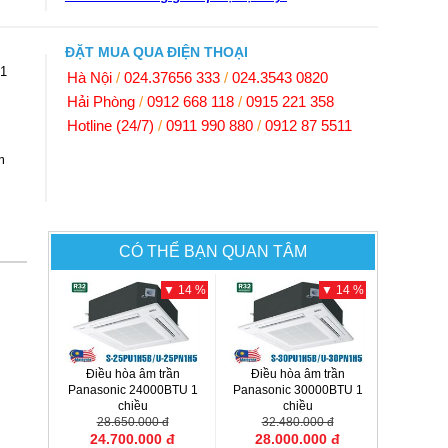
ĐẶT MUA QUA ĐIỆN THOẠI
1
Hà Nội
/
024.37656 333
/
024.3543 0820
Hải Phòng
/
0912 668 118
/
0915 221 358
Hotline (24/7)
/
0911 990 880
/
0912 87 5511
m
CÓ THỂ BẠN QUAN TÂM
▼ 14 %
▼ 14 %
Điều hòa âm trần
Điều hòa âm trần
Panasonic 24000BTU 1
Panasonic 30000BTU 1
chiều
chiều
S-25PU1H5B/U-25PN1H5
28.650.000 đ
S-30PU1H5B/U-30PN1H5
32.480.000 đ
24.700.000 đ
28.000.000 đ