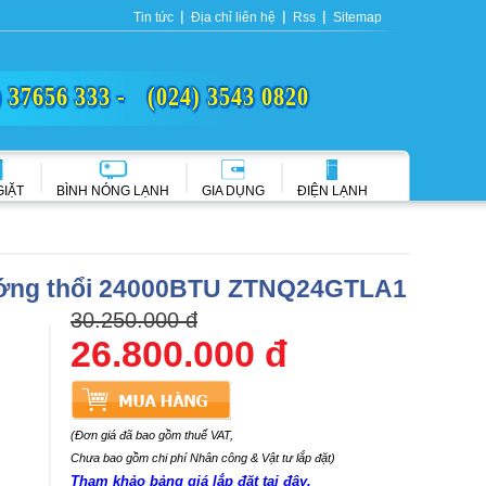
Tin tức
Địa chỉ liên hệ
Rss
Sitemap
) 37656 333 -
(024) 3543 0820
GIẶT
BÌNH NÓNG LẠNH
GIA DỤNG
ĐIỆN LẠNH
ướng thổi 24000BTU ZTNQ24GTLA1
30.250.000 đ
26.800.000 đ
(Đơn giá đã bao gồm thuế VAT,
Chưa bao gồm chi phí Nhân công & Vật tư lắp đặt)
Tham khảo bảng giá lắp đặt tại đây.