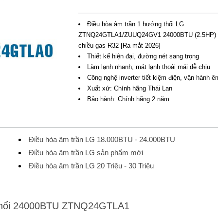
Điều hòa âm trần 1 hướng thổi LG
ZTNQ24GTLA1/ZUUQ24GV1 24000BTU (2.5HP) 
chiều gas R32 [Ra mắt 2026]
Thiết kế hiện đại, đường nét sang trọng
Làm lạnh nhanh, mát lạnh thoải mái dễ chịu
Công nghệ inverter tiết kiệm điện, vận hành ê
Xuất xứ: Chính hãng Thái Lan
Bảo hành: Chính hãng 2 năm
Điều hòa âm trần LG 18.000BTU - 24.000BTU
Điều hòa âm trần LG sản phẩm mới
Điều hòa âm trần LG 20 Triệu - 30 Triệu
g thổi 24000BTU ZTNQ24GTLA1