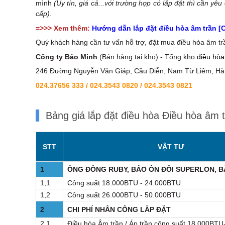
mình
(Uy tín, giá cả...với trường hợp có lắp đặt thì cần 
cấp)
.
=>>> Xem thêm:
Hướng dẫn lắp đặt điều hòa âm trần [Ch
Quý khách hàng cần tư vấn hỗ trợ, đặt mua điều hòa âm 
Công ty Bảo Minh
(Bán hàng tại kho) - Tổng kho
điều hò
246 Đường Nguyễn Văn Giáp, Cầu Diễn, Nam Từ Liêm, Hà 
024.37656 333
/
024.3543 0820
/
024.3543 0821
Bảng giá lắp đặt điều hòa Điều hòa â
STT
VẬT TƯ
1
ỐNG ĐỒNG RUBY, BẢO ÔN ĐÔI SUPERLON, 
1,1
Công suất 18.000BTU - 24.000BTU
1,2
Công suất 26.000BTU - 50.000BTU
2
CHI PHÍ NHÂN CÔNG LẮP ĐẶT
2,1
Điều hòa Âm trần / Áp trần công suất 18.000BT