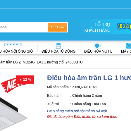
(024
U HÒA NỐI ỐNG GIÓ
ĐIỀU HÒA TỦ ĐỨNG
ĐIỀU HÒA MUTIL
MÁY 
 âm trần LG ZTNQ24GTLA1 1 hướng thổi 24000BTU
Điều hòa âm trần LG 1 h
▼ 12 %
Mã sản phẩm
:
ZTNQ24GTLA1
Bảo hành
:
Chính hãng 2 năm
Xuất xứ
:
Chính hãng Thái Lan
Giao hàng miễn phí nội thành Hà Nội
Giá đã bao gồm Điều khiển từ xa kèm theo