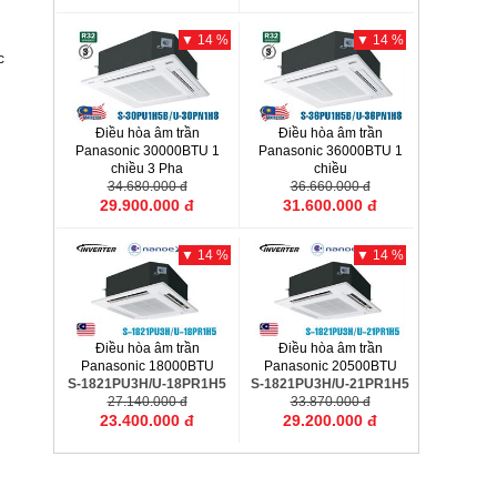
▼ 14 %
▼ 14 %
c
Điều hòa âm trần
Điều hòa âm trần
Panasonic 30000BTU 1
Panasonic 36000BTU 1
chiều 3 Pha
chiều
S-30PU1H5B/U-30PN1H8
34.680.000 đ
S-36PU1H5B/U-36PN1H8
36.660.000 đ
29.900.000 đ
31.600.000 đ
▼ 14 %
▼ 14 %
Điều hòa âm trần
Điều hòa âm trần
Panasonic 18000BTU
Panasonic 20500BTU
S-1821PU3H/U-18PR1H5
S-1821PU3H/U-21PR1H5
27.140.000 đ
33.870.000 đ
23.400.000 đ
29.200.000 đ