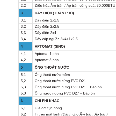
2,2
Điều hòa Âm trần / Áp trần công suất 30.000BT
3
DÂY ĐIỆN (TRẦN PHÚ)
3,1
Dây điện 2x1.5
3,2
Dây điện 2x2.5
3,3
Dây điện 2x4
3,4
Dây cáp nguồn 3x4+1x2,5
4
APTOMAT (SINO)
4,1
Aptomat 1 pha
4,2
Aptomat 3 pha
5
ỐNG THOÁT NƯỚC
5,1
Ống thoát nước mềm
5,2
Ống thoát nước cứng PVC D21
5,3
Ống thoát nước cứng PVC D21 + Bảo ôn
5,3
Ống nước ngưng PVC D27 + Bảo ôn
6
CHI PHÍ KHÁC
6,1
Giá đỡ cục nóng
6,2
Ti treo mặt lạnh
(Dành cho Âm trần, Áp trần)