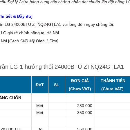
yêu cầu Đại lý / cửa hàng cung cấp chứng nhận đạt chuẩn lắp đặt hãng L
i tiết & Đầy đủ]
trần LG 24000BTU ZTNQ24GTLA1 vui lòng đến ngay chúng tôi.
a LG
giá rẻ chính hãng tại Hà Nội
Nội [
Cách SVĐ Mỹ Đình 1.5km
]
m trần LG 1 hướng thổi 24000BTU ZTNQ24GTLA1
ĐƠN GIÁ
THÀNH TIỀN
ĐVT
SL
(Chưa VAT)
(Chưa VAT)
BĂNG CUỐN
Mét
280.000
Mét
350.000
U-28.000BTU
Bộ
550.000