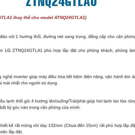
GTLA1 thay thế cho model ATNQ24GTLA1)
đáo với 1 hướng thổi, đường nét sang trọng, đẳng cấp cho căn phòn
ần LG
ZTNQ24GTLA1 phù hợp lắp đặt cho phòng khách, phòng là
hệ inverter giúp máy điều hòa tiết kiệm điện năng, vận hành êm ái
ải mái nhất cho người sử dụng.
lạnh thổi gió 4 hướng lên/xuống/Trái/phải giúp hơi lạnh lan tỏa rộn
bất kỳ góc nào trong căn phòng của mình.
iết kế rất mỏng chỉ dày 132mm (Chưa đến 15cm) rất phù hợp lắp đặ
iệc lắp đặt.