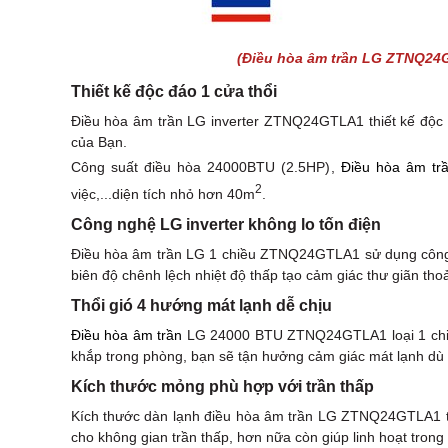
(Điều hòa âm trần LG ZTNQ24
Thiết kế độc đáo 1 cửa thổi
Điều hòa âm trần LG inverter ZTNQ24GTLA1 thiết kế độc 
của Bạn.
Công suất điều hòa 24000BTU (2.5HP),
Điều hòa âm tr
2
việc,...diện tích nhỏ hơn 40m
.
Công nghệ LG inverter không lo tốn điện
Điều hòa âm trần LG 1 chiều ZTNQ24GTLA1 sử dụng công ng
biên độ chênh lệch nhiệt độ thấp tạo cảm giác thư giãn tho
Thổi gió 4 hướng mát lạnh dễ chịu
Điều hòa âm trần
LG 24000 BTU ZTNQ24GTLA1 loại 1 chiều 
khắp trong phòng, bạn sẽ tận hưởng cảm giác mát lạnh dù 
Kích thước mỏng phù hợp với trần thấp
Kích thước dàn lạnh điều hòa âm trần LG ZTNQ24GTLA1 th
cho không gian trần thấp, hơn nữa còn giúp linh hoạt trong v