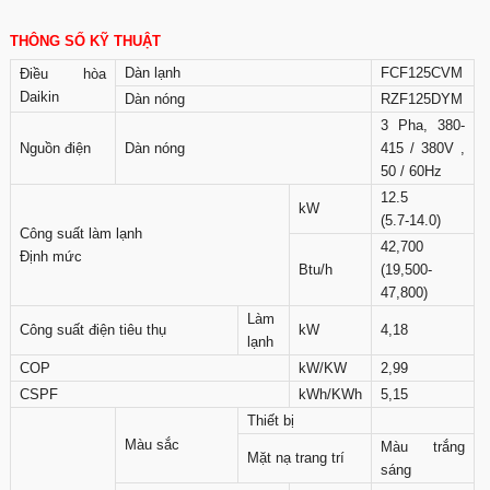
THÔNG SỐ KỸ THUẬT
Dàn lạnh
FCF125CVM
Điều hòa
Daikin
Dàn nóng
RZF125DYM
3 Pha, 380-
Nguồn điện
Dàn nóng
415 / 380V ,
50 / 60Hz
12.5
kW
(5.7-14.0)
Công suất làm lạnh
42,700
Định mức
Btu/h
(19,500-
47,800)
Làm
Công suất điện tiêu thụ
kW
4,18
lạnh
COP
kW/KW
2,99
CSPF
kWh/KWh
5,15
Thiết bị
Màu sắc
Màu trắng
Mặt nạ trang trí
sáng