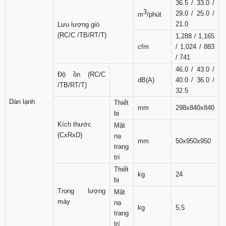
36.5 / 33.0 /
3
29.0 / 25.0 /
m
/phút
21.0
Lưu lượng gió
(RC/C /TB/RT/T)
1,288 / 1,165
cfm
/ 1,024 / 883
/ 741
46.0 / 43.0 /
Độ ồn (RC/C
dB(A)
40.0 / 36.0 /
/TB/RT/T)
32.5
Dàn lạnh
Thiết
mm
298x840x840
bị
Kích thước
Mặt
(CxRxD)
nạ
mm
50x950x950
trang
trí
Thiết
kg
24
bị
Trọng lượng
Mặt
máy
nạ
kg
5,5
trang
trí