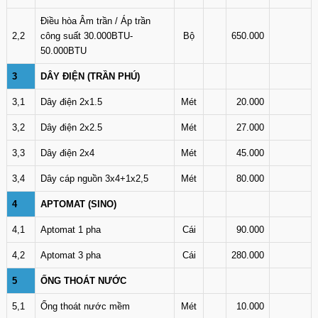
Điều hòa Âm trần / Áp trần
2,2
công suất 30.000BTU-
Bộ
650.000
50.000BTU
3
DÂY ĐIỆN (TRẦN PHÚ)
3,1
Dây điện 2x1.5
Mét
20.000
3,2
Dây điện 2x2.5
Mét
27.000
3,3
Dây điện 2x4
Mét
45.000
3,4
Dây cáp nguồn 3x4+1x2,5
Mét
80.000
4
APTOMAT (SINO)
4,1
Aptomat 1 pha
Cái
90.000
4,2
Aptomat 3 pha
Cái
280.000
5
ỐNG THOÁT NƯỚC
5,1
Ống thoát nước mềm
Mét
10.000