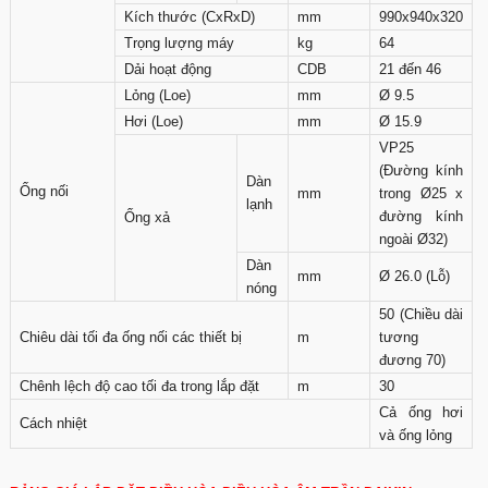
Kích thước (CxRxD)
mm
990x940x320
Trọng lượng máy
kg
64
Dải hoạt động
CDB
21 đến 46
Lỏng (Loe)
mm
Ø 9.5
Hơi (Loe)
mm
Ø 15.9
VP25
(Đường kính
Dàn
Ống nối
mm
trong Ø25 x
lạnh
đường kính
Ống xả
ngoài Ø32)
Dàn
mm
Ø 26.0 (Lỗ)
nóng
50 (Chiều dài
Chiêu dài tối đa ống nối các thiết bị
m
tương
đương 70)
Chênh lệch độ cao tối đa trong lắp đặt
m
30
Cả ống hơi
Cách nhiệt
và ống lỏng