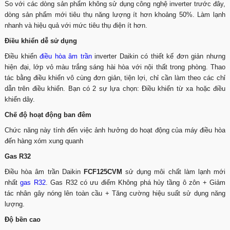
So với các dòng sản phẩm không sử dụng công nghệ inverter trước đây,
dòng sản phẩm mới tiêu thụ năng lượng ít hơn khoảng 50%. Làm lạnh
nhanh và hiệu quả với mức tiêu thụ điện ít hơn.
Điều khiển dễ sử dụng
Điều khiển
điều hòa âm trần
inverter Daikin có thiết kế đơn giản nhưng
hiện đại, lớp vỏ màu trắng sáng hài hòa với nội thất trong phòng. Thao
tác bằng điều khiển vô cùng đơn giản, tiện lợi, chỉ cần làm theo các chỉ
dẫn trên điều khiển. Bạn có 2 sự lựa chọn: Điều khiển từ xa hoặc điều
khiển dây.
Chế độ hoạt động ban đêm
Chức năng này tính đến việc ảnh hưởng do hoạt động của máy điều hòa
đến hàng xóm xung quanh
Gas R32
Điều hòa âm trần Daikin
FCF125CVM
sử dụng môi chất làm lạnh mới
nhất
gas R32
. Gas R32 có ưu điểm Không phá hủy tầng ô zôn + Giảm
tác nhân gây nóng lên toàn cầu + Tăng cường hiệu suất sử dụng năng
lượng.
Độ bền cao