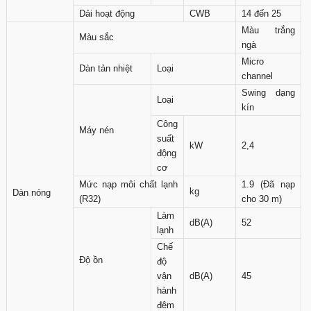
Dải hoạt động
CWB
14 đến 25
Màu trắng
Màu sắc
ngà
Micro
Dàn tản nhiệt
Loại
channel
Swing dạng
Loại
kín
Công
Máy nén
suất
kW
2,4
động
cơ
Mức nạp môi chất lạnh
1.9 (Đã nạp
kg
Dàn nóng
(R32)
cho 30 m)
Làm
dB(A)
52
lạnh
Chế
Độ ồn
độ
vận
dB(A)
45
hành
đêm