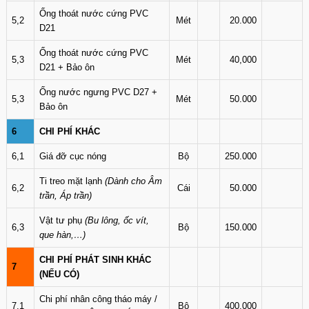
Ống thoát nước cứng PVC
5,2
Mét
20.000
D21
Ống thoát nước cứng PVC
5,3
Mét
40,000
D21 + Bảo ôn
Ống nước ngưng PVC D27 +
5,3
Mét
50.000
Bảo ôn
6
CHI PHÍ KHÁC
6,1
Giá đỡ cục nóng
Bộ
250.000
Ti treo mặt lạnh
(Dành cho Âm
6,2
Cái
50.000
trần, Áp trần)
Vật tư phụ
(Bu lông, ốc vít,
6,3
Bộ
150.000
que hàn,…)
CHI PHÍ PHÁT SINH KHÁC
7
(NẾU CÓ)
Chi phí nhân công tháo máy /
7,1
Bộ
400.000