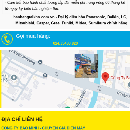
- Cam kết bảo hành chất lượng lắp đặt miễn phí trong vòng 06 tháng kể
từ ngày ký biên bản nghiệm thu.
banhangtaikho.com.vn - Đại lý điều hòa Panasonic, Daikin, LG,
Mitsubishi, Casper, Gree, Funiki, Midea, Sumikura chính hãng
Gọi mua hàng:
024.35430.820
ĐỊA CHỈ LIÊN HỆ
CÔNG TY BẢO MINH - CHUYÊN GIA ĐIỆN MÁY