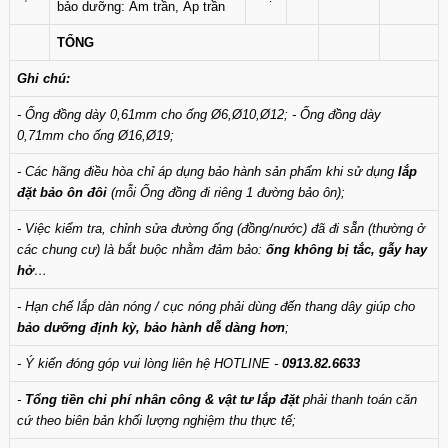
bảo dưỡng: Âm trần, Áp trần
TỔNG
Ghi chú:
- Ống đồng dày 0,61mm cho ống Ø6,Ø10,Ø12; - Ống đồng dày
0,71mm cho ống Ø16,Ø19;
- Các hãng điều hòa chỉ áp dụng bảo hành sản phẩm khi sử dụng
lắp
đặt bảo ôn đôi
(mỗi Ống đồng đi riêng 1 đường bảo ôn);
- Việc kiểm tra, chỉnh sửa đường ống (đồng/nước) đã đi sẵn (thường ở
các chung cư) là bắt buộc nhằm đảm bảo:
ống không bị tắc, gẫy hay
hở
…
- Hạn chế lắp dàn nóng / cục nóng phải dùng đến thang dây giúp cho
bảo dưỡng định kỳ, bảo hành dễ dàng hơn
;
- Ý kiến đóng góp vui lòng liên hệ HOTLINE -
0913.82.6633
-
Tổng tiền chi phí nhân công & vật tư lắp đặt
phải thanh toán căn
cứ theo biên bản khối lượng nghiệm thu thực tế;