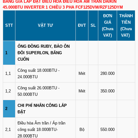
BẢNG GIÁ LẮP ĐẶT ĐIỀU HÒA ĐIỀU HÒA ÂM TRẦN DAIKIN
45.000BTU INVERTER 1 CHIỀU 3 PHA FCF125DVM/RZF125DYM
ĐƠN
THÀNH
GIÁ
TIỀN
STT
VẬT TƯ
ĐVT
SL
(Chưa
(Chưa
VAT)
VAT)
ỐNG ĐỒNG RUBY, BẢO ÔN
1
ĐÔI SUPERLON, BĂNG
CUỐN
Công suất 18.000BTU -
1,1
Mét
280.000
24.000BTU
Công suất 26.000BTU -
1,2
Mét
350.000
50.000BTU
CHI PHÍ NHÂN CÔNG LẮP
2
ĐẶT
Điều hòa Âm trần / Áp trần
2,1
công suất 18.000BTU-
Bộ
550.000
28.000BTU