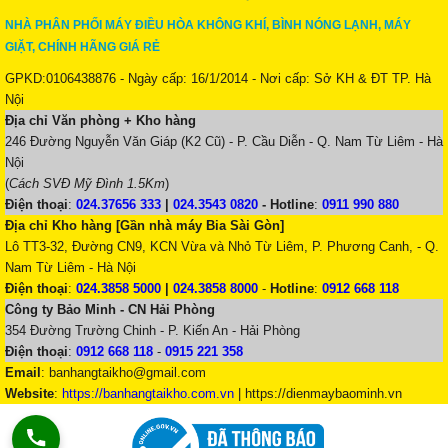
NHÀ PHÂN PHỐI MÁY ĐIỀU HÒA KHÔNG KHÍ, BÌNH NÓNG LẠNH, MÁY
GIẶT, CHÍNH HÃNG GIÁ RẺ
GPKD:0106438876 - Ngày cấp: 16/1/2014 - Nơi cấp: Sở KH & ĐT TP. Hà
Nội
Địa chỉ Văn phòng + Kho hàng
246 Đường Nguyễn Văn Giáp (K2 Cũ) - P. Cầu Diễn - Q. Nam Từ Liêm - Hà
Nội
(
Cách SVĐ Mỹ Đình 1.5Km
)
Điện thoại
:
024.37656 333
|
024.3543 0820
-
Hotline
:
0911 990 880
Địa chỉ Kho hàng [Gần nhà máy Bia Sài Gòn]
Lô TT3-32, Đường CN9, KCN Vừa và Nhỏ Từ Liêm, P. Phương Canh, - Q.
Nam Từ Liêm - Hà Nội
Điện thoại
:
024.3858 5000
|
024.3858 8000
-
Hotline
:
0912 668 118
Công ty Bảo Minh - CN Hải Phòng
354 Đường Trường Chinh - P. Kiến An - Hải Phòng
Điện thoại
:
0912 668 118
-
0915 221 358
Email
:
banhangtaikho@gmail.com
Website
:
https://banhangtaikho.com.vn
| https://dienmaybaominh.vn