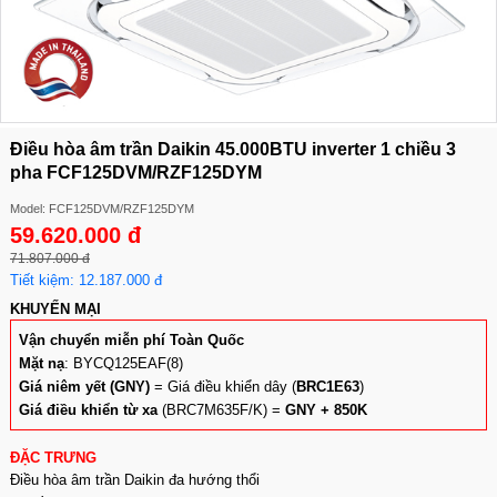
Điều hòa âm trần Daikin 45.000BTU inverter 1 chiều 3
pha FCF125DVM/RZF125DYM
Model: FCF125DVM/RZF125DYM
59.620.000 đ
71.807.000 đ
Tiết kiệm: 12.187.000 đ
KHUYẾN MẠI
Vận chuyển miễn phí Toàn Quốc
Mặt nạ
: BYCQ125EAF(8)
Giá niêm yết (GNY)
= Giá điều khiển dây (
BRC1E63
)
Giá điều khiển từ xa
(BRC7M635F/K) =
GNY + 850K
ĐẶC TRƯNG
Điều hòa âm trần Daikin đa hướng thổi