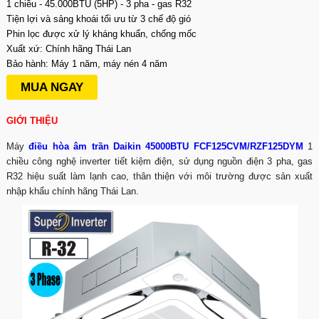
1 chiều - 45.000BTU (5HP) - 3 pha - gas R32
Tiện lợi và sảng khoái tối ưu từ 3 chế độ gió
Phin lọc được xử lý kháng khuẩn, chống mốc
Xuất xứ: Chính hãng Thái Lan
Bảo hành: Máy 1 năm, máy nén 4 năm
MUA NGAY
GIỚI THIỆU
Máy
điều hòa âm trần Daikin 45000BTU FCF125CVM/RZF125DYM
1
chiều công nghệ inverter tiết kiệm điện, sử dụng nguồn điện 3 pha, gas
R32 hiệu suất làm lạnh cao, thân thiện với môi trường được sản xuất
nhập khẩu chính hãng Thái Lan.