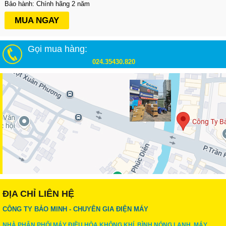
Bảo hành: Chính hãng 2 năm
MUA NGAY
Gọi mua hàng:
024.35430.820
ĐỊA CHỈ LIÊN HỆ
CÔNG TY BẢO MINH - CHUYÊN GIA ĐIỆN MÁY
NHÀ PHÂN PHỐI MÁY ĐIỀU HÒA KHÔNG KHÍ, BÌNH NÓNG LẠNH, MÁY