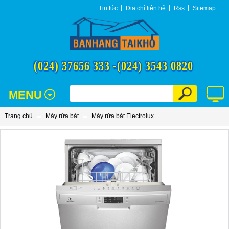
Tin tức
Địa chỉ liên hệ
Rss
Sitemap
(024) 37656 333 -
(024) 3543 0820
MENU
Trang chủ
Máy rửa bát
Máy rửa bát Electrolux