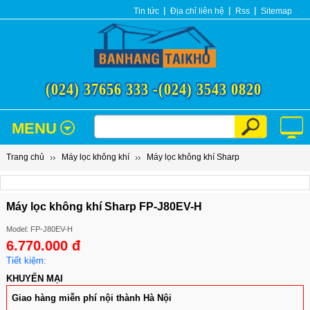
Tin tức
Địa chỉ liên hệ
Rss
Sitemap
(024) 37656 333 -
(024) 3543 0820
MENU
Trang chủ
Máy lọc không khí
Máy lọc không khí Sharp
Máy lọc không khí Sharp FP-J80EV-H
Model: FP-J80EV-H
6.770.000 đ
Tiết kiệm:
KHUYẾN MẠI
Giao hàng miễn phí nội thành Hà Nội