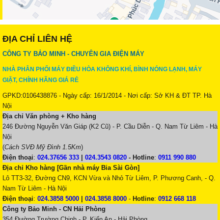
ĐỊA CHỈ LIÊN HỆ
CÔNG TY BẢO MINH - CHUYÊN GIA ĐIỆN MÁY
NHÀ PHÂN PHỐI MÁY ĐIỀU HÒA KHÔNG KHÍ, BÌNH NÓNG LẠNH, MÁY
GIẶT, CHÍNH HÃNG GIÁ RẺ
GPKD:0106438876 - Ngày cấp: 16/1/2014 - Nơi cấp: Sở KH & ĐT TP. Hà
Nội
Địa chỉ Văn phòng + Kho hàng
246 Đường Nguyễn Văn Giáp (K2 Cũ) - P. Cầu Diễn - Q. Nam Từ Liêm - Hà
Nội
(
Cách SVĐ Mỹ Đình 1.5Km
)
Điện thoại
:
024.37656 333
|
024.3543 0820
-
Hotline
:
0911 990 880
Địa chỉ Kho hàng [Gần nhà máy Bia Sài Gòn]
Lô TT3-32, Đường CN9, KCN Vừa và Nhỏ Từ Liêm, P. Phương Canh, - Q.
Nam Từ Liêm - Hà Nội
Điện thoại
:
024.3858 5000
|
024.3858 8000
-
Hotline
:
0912 668 118
Công ty Bảo Minh - CN Hải Phòng
354 Đường Trường Chinh - P. Kiến An - Hải Phòng