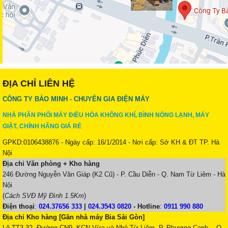
ĐỊA CHỈ LIÊN HỆ
CÔNG TY BẢO MINH - CHUYÊN GIA ĐIỆN MÁY
NHÀ PHÂN PHỐI MÁY ĐIỀU HÒA KHÔNG KHÍ, BÌNH NÓNG LẠNH, MÁY
GIẶT, CHÍNH HÃNG GIÁ RẺ
GPKD:0106438876 - Ngày cấp: 16/1/2014 - Nơi cấp: Sở KH & ĐT TP. Hà
Nội
Địa chỉ Văn phòng + Kho hàng
246 Đường Nguyễn Văn Giáp (K2 Cũ) - P. Cầu Diễn - Q. Nam Từ Liêm - Hà
Nội
(
Cách SVĐ Mỹ Đình 1.5Km
)
Điện thoại
:
024.37656 333
|
024.3543 0820
-
Hotline
:
0911 990 880
Địa chỉ Kho hàng [Gần nhà máy Bia Sài Gòn]
Lô TT3-32, Đường CN9, KCN Vừa và Nhỏ Từ Liêm, P. Phương Canh, - Q.