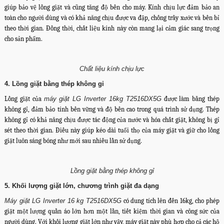
giúp bảo vệ lồng giặt và cũng tăng độ bền cho máy. Kính chịu lực đảm bảo an
toàn cho người dùng và có khả năng chịu được va đập, chống trầy xước và bền bỉ
theo thời gian. Đồng thời, chất liệu kính này còn mang lại cảm giác sang trọng
cho sản phẩm.
Chất liệu kính chịu lực
4. Lồng giặt bằng thép không gỉ
Lồng giặt của
máy giặt LG Inverter 16kg T2516DX5G
được làm bằng thép
không gỉ, đảm bảo tính bền vững và độ bền cao trong quá trình sử dụng. Thép
không gỉ có khả năng chịu được tác động của nước và hóa chất giặt, không bị gỉ
sét theo thời gian. Điều này giúp kéo dài tuổi thọ của máy giặt và giữ cho lồng
giặt luôn sáng bóng như mới sau nhiều lần sử dụng.
Lồng giặt bằng thép không gỉ
5. Khối lượng giặt lớn, chương trình giặt đa dạng
Máy giặt LG Inverter 16 kg T2516DX5G
có dung tích lên đến 16kg, cho phép
giặt một lượng quần áo lớn hơn một lần, tiết kiệm thời gian và công sức của
người dùng. Với khối lượng giặt lớn như vậy, máy giặt này phù hợp cho cả các hộ