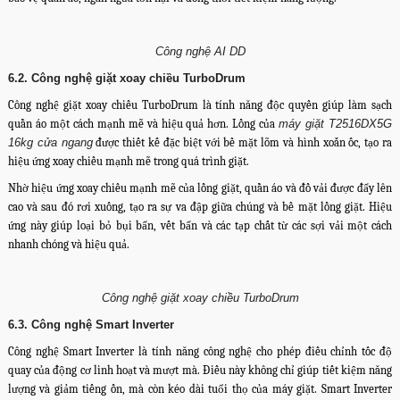
Công nghệ AI DD
6.2. Công nghệ giặt xoay chiều TurboDrum
Công nghệ giặt xoay chiều TurboDrum là tính năng độc quyền giúp làm sạch
quần áo một cách mạnh mẽ và hiệu quả hơn. Lồng của
máy giặt T2516DX5G
16kg cửa ngang
được thiết kế đặc biệt với bề mặt lõm và hình xoắn ốc, tạo ra
hiệu ứng xoay chiều mạnh mẽ trong quá trình giặt.
Nhờ hiệu ứng xoay chiều mạnh mẽ của lồng giặt, quần áo và đồ vải được đẩy lên
cao và sau đó rơi xuống, tạo ra sự va đập giữa chúng và bề mặt lồng giặt. Hiệu
ứng này giúp loại bỏ bụi bẩn, vết bẩn và các tạp chất từ các sợi vải một cách
nhanh chóng và hiệu quả.
Công nghệ giặt xoay chiều TurboDrum
6.3. Công nghệ Smart Inverter
Công nghệ Smart Inverter là tính năng công nghệ cho phép điều chỉnh tốc độ
quay của động cơ linh hoạt và mượt mà. Điều này không chỉ giúp tiết kiệm năng
lượng và giảm tiếng ồn, mà còn kéo dài tuổi thọ của máy giặt. Smart Inverter