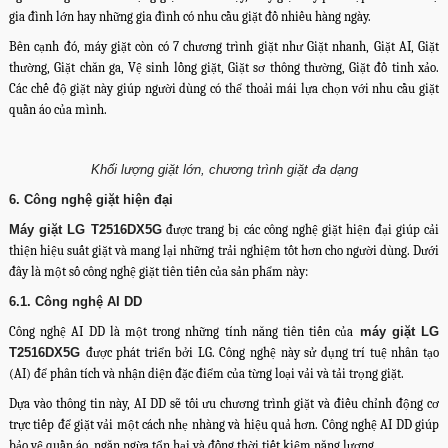
gia đình lớn hay những gia đình có nhu cầu giặt đồ nhiều hàng ngày.
Bên cạnh đó, máy giặt còn có 7 chương trình giặt như Giặt nhanh, Giặt AI, Giặt
thường, Giặt chăn ga, Vệ sinh lồng giặt, Giặt sơ thông thường, Giặt đồ tinh xảo.
Các chế độ giặt này giúp người dùng có thể thoải mái lựa chọn với nhu cầu giặt
quần áo của mình.
Khối lượng giặt lớn, chương trình giặt đa dạng
6. Công nghệ giặt hiện đại
Máy giặt LG T2516DX5G
được trang bị các công nghệ giặt hiện đại giúp cải
thiện hiệu suất giặt và mang lại những trải nghiệm tốt hơn cho người dùng. Dưới
đây là một số công nghệ giặt tiên tiến của sản phẩm này:
6.1. Công nghệ AI DD
Công nghệ AI DD là một trong những tính năng tiên tiến của
máy giặt LG
T2516DX5G
được phát triển bởi LG. Công nghệ này sử dụng trí tuệ nhân tạo
(AI) để phân tích và nhận diện đặc điểm của từng loại vải và tải trọng giặt.
Dựa vào thông tin này, AI DD sẽ tối ưu chương trình giặt và điều chỉnh động cơ
trực tiếp để giặt vải một cách nhẹ nhàng và hiệu quả hơn. Công nghệ AI DD giúp
bảo vệ quần áo, ngăn ngừa tổn hại và đồng thời tiết kiệm năng lượng.