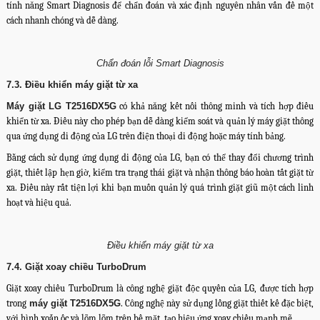
tính năng Smart Diagnosis để chẩn đoán và xác định nguyên nhân vấn đề một
cách nhanh chóng và dễ dàng.
Chẩn đoán lỗi Smart Diagnosis
7.3. Điều khiển máy giặt từ xa
Máy giặt LG T2516DX5G
có khả năng kết nối thông minh và tích hợp điều
khiển từ xa. Điều này cho phép bạn dễ dàng kiểm soát và quản lý máy giặt thông
qua ứng dụng di động của LG trên điện thoại di động hoặc máy tính bảng.
Bằng cách sử dụng ứng dụng di động của LG, bạn có thể thay đổi chương trình
giặt, thiết lập hẹn giờ, kiểm tra trạng thái giặt và nhận thông báo hoàn tất giặt từ
xa. Điều này rất tiện lợi khi bạn muốn quản lý quá trình giặt giũ một cách linh
hoạt và hiệu quả.
Điều khiển máy giặt từ xa
7.4. Giặt xoay chiều TurboDrum
Giặt xoay chiều TurboDrum là công nghệ giặt độc quyền của LG, được tích hợp
trong
máy giặt T2516DX5G
. Công nghệ này sử dụng lồng giặt thiết kế đặc biệt,
với hình xoắn ốc và lõm lõm trên bề mặt, tạo hiệu ứng xoay chiều mạnh mẽ.