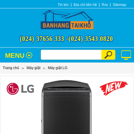
Tin tức
Địa chỉ liên hệ
Rss
Sitemap
(024) 37656 333 -
(024) 3543 0820
MENU
Trang chủ
Máy giặt
Máy giặt LG