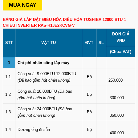
MUA NGAY
BẢNG GIÁ LẮP ĐẶT ĐIỀU HÒA ĐIỀU HÒA TOSHIBA 12000 BTU 1
CHIỀU INVERTER RAS-H13E2KCVG-V
ĐƠN GIÁ
VNĐ
STT
VẬT TƯ
ĐVT
SL
(Chưa VAT)
1
Chi phí nhân công lắp máy
Công suất 9.000BTU-12.000BTU
1.1
Bộ
(Đã bao gồm hút chân không)
250.000
Công suất 18.000BTU
(Đã bao
1.2
Bộ
gồm hút chân không)
300.000
Công suất 24.000BTU
(Đã bao
1.3
Bộ
gồm hút chân không)
350.000
1.4
Đường ống đi sẵn
Bộ
400.000