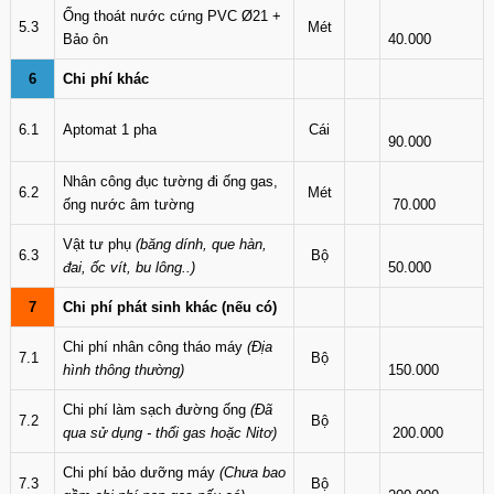
Ống thoát nước cứng PVC Ø21 +
5.3
Mét
Bảo ôn
40.000
6
Chi phí khác
6.1
Aptomat 1 pha
Cái
90.000
Nhân công đục tường đi ống gas,
6.2
Mét
ống nước âm tường
70.000
Vật tư phụ
(băng dính, que hàn,
6.3
Bộ
đai, ốc vít, bu lông..)
50.000
7
Chi phí phát sinh khác (nếu có)
Chi phí nhân công tháo máy
(Địa
7.1
Bộ
hình thông thường)
150.000
Chi phí làm sạch đường ống
(Đã
7.2
Bộ
qua sử dụng - thổi gas hoặc Nitơ)
200.000
Chi phí bảo dưỡng máy
(Chưa bao
7.3
Bộ