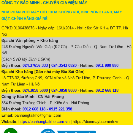
CÔNG TY BẢO MINH - CHUYÊN GIA ĐIỆN MÁY
NHÀ PHÂN PHỐI MÁY ĐIỀU HÒA KHÔNG KHÍ, BÌNH NÓNG LẠNH, MÁY
GIẶT, CHÍNH HÃNG GIÁ RẺ
GPKD:0106438876 - Ngày cấp: 16/1/2014 - Nơi cấp: Sở KH & ĐT TP. Hà
Nội
Địa chỉ Văn phòng + Kho hàng
246 Đường Nguyễn Văn Giáp (K2 Cũ) - P. Cầu Diễn - Q. Nam Từ Liêm - Hà
Nội
(
Cách SVĐ Mỹ Đình 1.5Km
)
Điện thoại
:
024.37656 333
|
024.3543 0820
-
Hotline
:
0911 990 880
Địa chỉ Kho hàng [Gần nhà máy Bia Sài Gòn]
Lô TT3-32, Đường CN9, KCN Vừa và Nhỏ Từ Liêm, P. Phương Canh, - Q.
Nam Từ Liêm - Hà Nội
Điện thoại
:
024.3858 5000
|
024.3858 8000
-
Hotline
:
0912 668 118
Công ty Bảo Minh - CN Hải Phòng
354 Đường Trường Chinh - P. Kiến An - Hải Phòng
Điện thoại
:
0912 668 118
-
0915 221 358
Email
:
banhangtaikho@gmail.com
Website
:
https://banhangtaikho.com.vn
| https://dienmaybaominh.vn