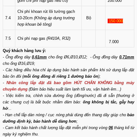
gồm chi phí nạp gas nếu có)
200.000
Chi phí khoan rút lõi tường gạch
7.4
10-20cm
(Không áp dụng trường
Bộ
150.000
hợp khoan bê tông)
7.5
Chi phí nạp gas
(R410A, R32)
7.000
Quý khách hàng lưu ý:
- Ống đồng dày
0,61mm
cho ống Ø6,Ø10,Ø12; - Ống đồng dày
0,71mm
cho ống Ø16,Ø19;
- Các hãng điều hòa chỉ áp dụng bảo hành sản phẩm khi sử dụng lắp đặt
bảo ôn đôi (
mỗi ống đồng đi riêng 1 đường bảo ôn
);
-
Nhân công lắp đặt đã bao gồm HÚT CHÂN KHÔNG bằng máy
chuyên dụng
(Đảm bảo hiệu suất làm lạnh tối ưu, vận hành êm...)
- Việc kiểm tra, chỉnh sửa đường ống (đồng/nước) đã đi sẵn (thường ở
các chung cư) là bắt buộc nhằm đảm bảo:
ống không bị tắc, gẫy hay
hở
...
- Hạn chế lắp dàn nóng / cục nóng phải dùng đến thang dây giúp cho
bảo
dưỡng định kỳ, bảo hành dễ dàng hơn
;
- Cam kết bảo hành chất lượng lắp đặt miễn phí trong vòng
06
tháng kể từ
ngày ký nghiệm thu.