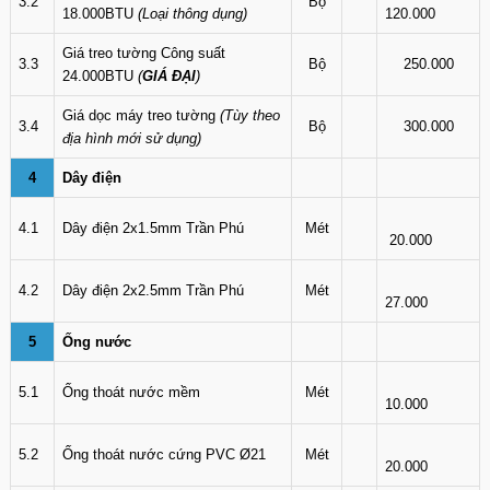
3.2
Bộ
18.000BTU
(Loại thông dụng)
120.000
Giá treo tường Công suất
3.3
Bộ
250.000
24.000BTU
(
GIÁ ĐẠI
)
Giá dọc máy treo tường
(Tùy theo
3.4
Bộ
300.000
địa hình mới sử dụng)
4
Dây điện
4.1
Dây điện 2x1.5mm Trần Phú
Mét
20.000
4.2
Dây điện 2x2.5mm Trần Phú
Mét
27.000
5
Ống nước
5.1
Ống thoát nước mềm
Mét
10.000
5.2
Ống thoát nước cứng PVC Ø21
Mét
20.000