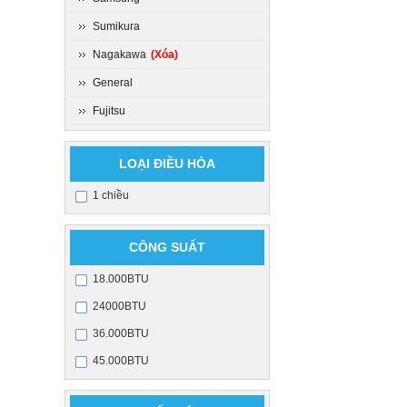
Sumikura
Nagakawa
(Xóa)
General
Fujitsu
LOẠI ĐIỀU HÒA
1 chiều
CÔNG SUẤT
18.000BTU
24000BTU
36.000BTU
45.000BTU