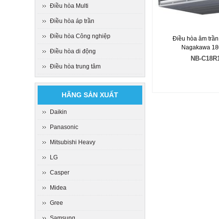
Điều hòa Multi
Điều hòa áp trần
Điều hòa Công nghiệp
Điều hòa âm trần
Nagakawa 1
Điều hòa di động
NB-C18R
Điều hòa trung tâm
HÃNG SẢN XUẤT
Daikin
Panasonic
Mitsubishi Heavy
LG
Casper
Midea
Gree
Samsung