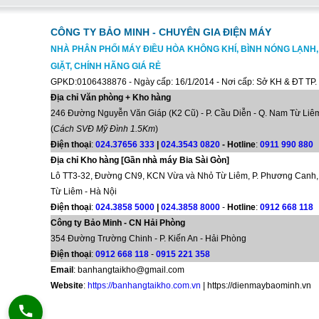
CÔNG TY BẢO MINH - CHUYÊN GIA ĐIỆN MÁY
NHÀ PHÂN PHỐI MÁY ĐIỀU HÒA KHÔNG KHÍ, BÌNH NÓNG LẠNH
GIẶT, CHÍNH HÃNG GIÁ RẺ
GPKD:0106438876 - Ngày cấp: 16/1/2014 - Nơi cấp: Sở KH & ĐT TP.
Địa chỉ Văn phòng + Kho hàng
246 Đường Nguyễn Văn Giáp (K2 Cũ) - P. Cầu Diễn - Q. Nam Từ Liêm
(
Cách SVĐ Mỹ Đình 1.5Km
)
Điện thoại
:
024.37656 333
|
024.3543 0820
-
Hotline
:
0911 990 880
Địa chỉ Kho hàng [Gần nhà máy Bia Sài Gòn]
Lô TT3-32, Đường CN9, KCN Vừa và Nhỏ Từ Liêm, P. Phương Canh,
Từ Liêm - Hà Nội
Điện thoại
:
024.3858 5000
|
024.3858 8000
-
Hotline
:
0912 668 118
Công ty Bảo Minh - CN Hải Phòng
354 Đường Trường Chinh - P. Kiến An - Hải Phòng
Điện thoại
:
0912 668 118
-
0915 221 358
Email
:
banhangtaikho@gmail.com
Website
:
https://banhangtaikho.com.vn
| https://dienmaybaominh.vn