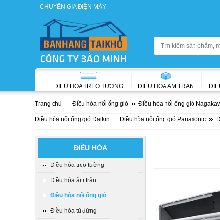
CHUYÊN GIA ĐIỆN MÁY
ĐIỀU HÒA TREO TƯỜNG
ĐIỀU HÒA ÂM TRẦN
ĐIỀ
Trang chủ
Điều hòa nối ống gió
Điều hòa nối ống gió Nagakaw
Điều hòa nối ống gió Daikin
Điều hòa nối ống gió Panasonic
Đ
ĐIỀU HÒA
Điều hòa treo tường
Điều hòa âm trần
Điều hòa nối ống gió
Điều hòa tủ đứng