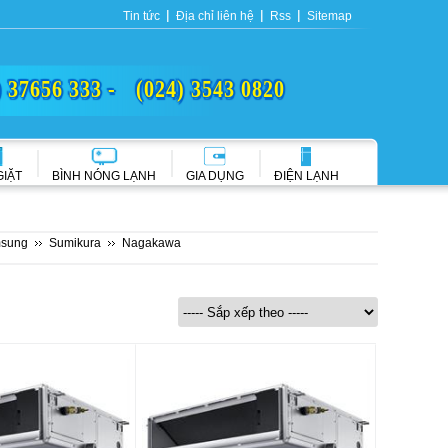
Tin tức
Địa chỉ liên hệ
Rss
Sitemap
) 37656 333 -
(024) 3543 0820
GIẶT
BÌNH NÓNG LẠNH
GIA DỤNG
ĐIỆN LẠNH
sung
Sumikura
Nagakawa