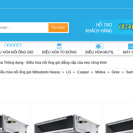
(024
U HÒA NỐI ỐNG GIÓ
ĐIỀU HÒA TỦ ĐỨNG
ĐIỀU HÒA MUTIL
MÁY 
a Thông dụng - Điều hòa nối ống gió đẳng cấp của mọi công trình
iều hòa nối ống gió Mitsubishi Heavy
LG
Casper
Midea
Gree
Sam