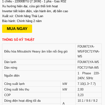
1 chiều - 22000BTU (7.1KW) - 1 pha - Gas R32
Xu hướng hiện đại, cửa gió thổi linh hoạt
Inverter tiết kiệm điện, vận hành êm, độ bền cao
Xuất xứ: Chính hãng Thái Lan
Bảo hành: Chính hãng 2 năm
MUA NGAY
THÔNG SỐ KỸ THUẬT
FDUM71YA-
Điều hòa Mitsubishi Heavy âm trần nối ống gió
W5/FDC71YNA-
W5
Dàn lạnh
FDUM71YA-W5
Dàn nóng
FDC71YNA-W5
1 Phase 220-
Nguồn điện
240V, 50Hz
Công suất lạnh
kW
7.10(1.3~7.7)
Công suất tiêu thụ
kW
2,00
COP
3,23
Dòng điện hoạt động tối đa
10.1 / 9.6 / 9.2
A