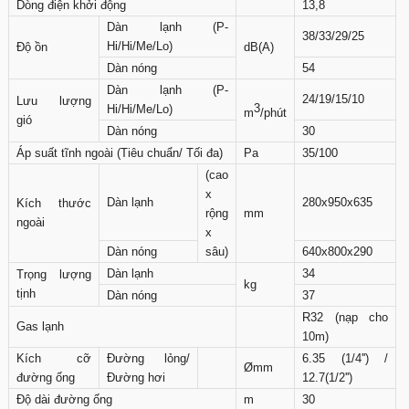
Dòng điện khởi động
13,8
Dàn lạnh (P-
38/33/29/25
Hi/Hi/Me/Lo)
Độ ồn
dB(A)
Dàn nóng
54
Dàn lạnh (P-
24/19/15/10
Lưu lượng
3
Hi/Hi/Me/Lo)
m
/phút
gió
Dàn nóng
30
Áp suất tĩnh ngoài (Tiêu chuẩn/ Tối đa)
Pa
35/100
(cao
x
Dàn lạnh
280x950x635
Kích thước
rộng
mm
ngoài
x
Dàn nóng
sâu)
640x800x290
Dàn lạnh
34
Trọng lượng
kg
tịnh
Dàn nóng
37
R32 (nạp cho
Gas lạnh
10m)
Kích cỡ
Đường lỏng/
6.35 (1/4'') /
Ømm
đường ống
Đường hơi
12.7(1/2'')
Độ dài đường ống
m
30