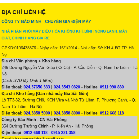
ĐỊA CHỈ LIÊN HỆ
CÔNG TY BẢO MINH - CHUYÊN GIA ĐIỆN MÁY
NHÀ PHÂN PHỐI MÁY ĐIỀU HÒA KHÔNG KHÍ, BÌNH NÓNG LẠNH, MÁY
GIẶT, CHÍNH HÃNG GIÁ RẺ
GPKD:0106438876 - Ngày cấp: 16/1/2014 - Nơi cấp: Sở KH & ĐT TP. Hà
Nội
Địa chỉ Văn phòng + Kho hàng
246 Đường Nguyễn Văn Giáp (K2 Cũ) - P. Cầu Diễn - Q. Nam Từ Liêm - Hà
Nội
(
Cách SVĐ Mỹ Đình 1.5Km
)
Điện thoại
:
024.37656 333
|
024.3543 0820
-
Hotline
:
0911 990 880
Địa chỉ Kho hàng [Gần nhà máy Bia Sài Gòn]
Lô TT3-32, Đường CN9, KCN Vừa và Nhỏ Từ Liêm, P. Phương Canh, - Q.
Nam Từ Liêm - Hà Nội
Điện thoại
:
024.3858 5000
|
024.3858 8000
-
Hotline
:
0912 668 118
Công ty Bảo Minh - CN Hải Phòng
354 Đường Trường Chinh - P. Kiến An - Hải Phòng
Điện thoại
:
0912 668 118
-
0915 221 358