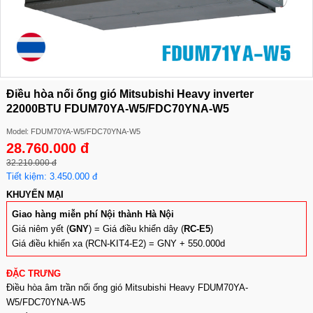
Điều hòa nối ống gió Mitsubishi Heavy inverter
22000BTU FDUM70YA-W5/FDC70YNA-W5
Model: FDUM70YA-W5/FDC70YNA-W5
28.760.000 đ
32.210.000 đ
Tiết kiệm: 3.450.000 đ
KHUYẾN MẠI
Giao hàng miễn phí Nội thành Hà Nội
Giá niêm yết (
GNY
) = Giá điều khiển dây (
RC-E5
)
Giá điều khiển xa (RCN-KIT4-E2) = GNY + 550.000d
ĐẶC TRƯNG
Điều hòa âm trần nối ống gió Mitsubishi Heavy FDUM70YA-
W5/FDC70YNA-W5