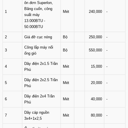
ôn đơn Superlon,
Băng cuốn, công
1
Mét
240,000
-
suất máy
13.000BTU -
50.000BTU
2
Giá đỡ cục nóng
Bộ
250,000
-
Công lắp máy nối
3
Bộ
550,000
-
ống gió
Dây điện 2x1.5 Trần
4
Mét
15,000
-
Phú
Dây điện 2x2.5 Trần
5
Mét
20,000
-
Phú
Dây điện 2x4 Trần
6
Mét
40,000
-
Phú
Dây cáp nguồn
7
Mét
80,000
-
3x4+1x2,5