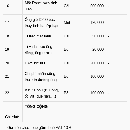
Mặt Panel sơn tĩnh
16
Cái
500,000
-
điện
Ống gió D200 bọc
17
Mét
120,000
-
thủy tinh ba lớp bạc
18
Ti treo mặt lạnh
Cái
50,000
-
Ti + đai treo ống
19
Bộ
20,000
-
đồng, ống nước
20
Lưới lọc bụi
Cái
200,000
-
Chi phí nhân công
21
Bộ
100,000
-
thử kín đường ống
Vật tư phụ (Bu lông,
22
Bộ
100,000
-
ốc vít, que hàn,…)
TỔNG CỘNG
Ghi chú:
- Giá trên chưa bao gồm thuế VAT 10%;