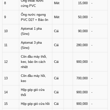
Ống thoát nước
8
Mét
15,000
-
cứng PVC
Ống nước ngưng
9
Mét
50,000
-
PVC D27 + Bảo ôn
Aptomat 1 pha
10
Cái
90,000
-
(Sino)
Aptomat 3 pha
11
Cái
280,000
-
(Sino)
Côn đầu máy thổi,
12
keo, bảo ôn cách
Cái
900,000
-
nhiệt
Côn đầu máy hồi,
13
Cái
700,000
-
keo
Hộp góp gió cửa
14
Cái
900,000
-
thổi
15
Hộp góp gió cửa hồi
Cái
900,000
-