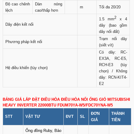
Độ cao chênh
Dàn nóng
m
Tối đa 20/20
lệch
cao/thấp hơn
2
1.5 mm
x 4
Dây điện kết nối
dây (bao gồm
dây nối đất)
Trạm nối dây
Phương pháp kết nối
(siết vít)
Có dây: RC-
EX3A, RC-E5,
RCH-E3 (tùy
Hệ điều khiển (tùy chọn)
chọn) / Không
dây: RCN-KIT4-
E2
BẢNG GIÁ LẮP ĐẶT ĐIỀU HÒA ĐIỀU HÒA NỐI ỐNG GIÓ MITSUBISHI
HEAVY INVERTER 22000BTU FDUM70YA-W5/FDC70YNA-W5
ĐƠN
THÀNH
STT
VẬT TƯ
ĐVT
SL
GIÁ
TIỀN
Ống đồng Ruby, Bảo