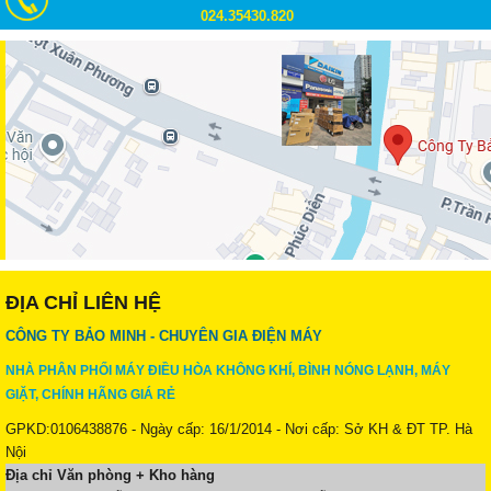
024.35430.820
ĐỊA CHỈ LIÊN HỆ
CÔNG TY BẢO MINH - CHUYÊN GIA ĐIỆN MÁY
NHÀ PHÂN PHỐI MÁY ĐIỀU HÒA KHÔNG KHÍ, BÌNH NÓNG LẠNH, MÁY
GIẶT, CHÍNH HÃNG GIÁ RẺ
GPKD:0106438876 - Ngày cấp: 16/1/2014 - Nơi cấp: Sở KH & ĐT TP. Hà
Nội
Địa chỉ Văn phòng + Kho hàng